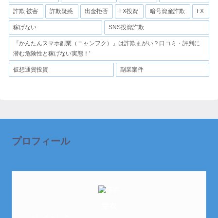
詐欺 被害
詐欺疑惑
出金拒否
FX投資
暗号資産詐欺
FX
稼げない
SNS投資詐欺
『かんたんスマホ副業（ニャンフク）』は詐欺まがい？口コミ・評判に
潜む危険性と稼げない実態！'
仮想通貨投資
副業案件
プロフィール
芽衣