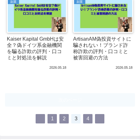
副業
副業
Kaiser Kapital GmbHは安
ArtisanAM偽投資サイトに
全？偽ドイツ系金融機関
騙されない！ブランド詐
を騙る詐欺の評判・口コ
称詐欺の評判・口コミと
ミと対処法を解説
被害回避の方法
2026.05.18
2026.05.18
次のページ
1
2
3
4