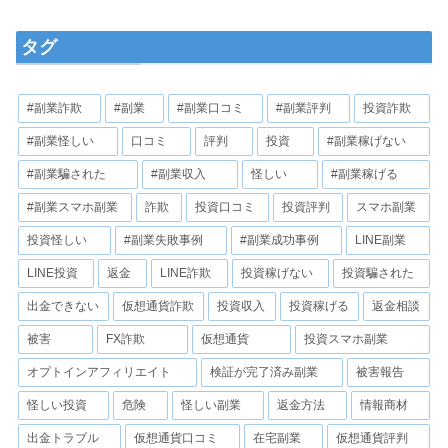
タグ
#副業詐欺
#副業
#副業口コミ
#副業評判
投資詐欺
#副業怪しい
口コミ
評判
投資
#副業稼げない
#副業騙された
#副業収入
怪しい
#副業稼げる
#副業スマホ副業
詐欺
投資口コミ
投資評判
スマホ副業
投資怪しい
#副業失敗事例
#副業成功事例
LINE副業
LINE投資
返金
LINE詐欺
投資稼げない
投資騙された
出金できない
仮想通貨詐欺
投資収入
投資稼げる
返金相談
被害
FX詐欺
仮想通貨
投資スマホ副業
オプトインアフィリエイト
検証が完了済み副業
被害報告
怪しい投資
危険
怪しい副業
返金方法
情報商材
出金トラブル
仮想通貨口コミ
在宅副業
仮想通貨評判