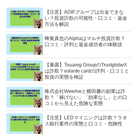
【注意】ADIFグループは出金できな
い？投資詐欺の可能性・口コミ・返金
方法を解説
蜂巣真也のAlphaはマルチ投資詐欺？
口コミ・評判と返金成功者の体験談
【暴露】Touareg GroupのTrustglobeX
は詐欺？volante cardの評判・口コミと
投資の実態を検証
株式会社WeeAreと横田馨の副業は詐
欺？「稼げない」「効果なし」との口
コミから見えた危険な実態
【注意】LEDマイニングは詐欺？ラオ
ス銀行案件の実態と口コミ・危険性