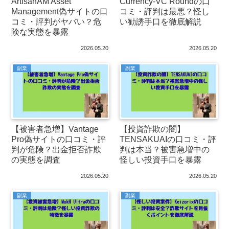
ArtisanAM Asset
Currency-VC Roundの口
Management偽サイトの口
コミ・評判は最悪？怪し
コミ・評判がヤバい？危
い勧誘手口を徹底解説
険な実態を暴露
2026.05.20
2026.05.20
副業
副業
【被害者急増】Vantage
【投資詐欺の闇】
Pro偽サイトの口コミ・評
TENSAKUAIの口コミ・評
判が危険？出金拒否詐欺
判は本当？被害急増中の
の実態を調査
怪しい投資手口を暴露
2026.05.20
2026.05.20
副業
副業