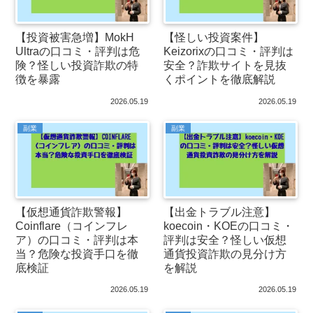
【投資被害急増】MokH
【怪しい投資案件】
Ultraの口コミ・評判は危
Keizorixの口コミ・評判は
険？怪しい投資詐欺の特
安全？詐欺サイトを見抜
徴を暴露
くポイントを徹底解説
2026.05.19
2026.05.19
副業
副業
【仮想通貨詐欺警報】
【出金トラブル注意】
Coinflare（コインフレ
koecoin・KOEの口コミ・
ア）の口コミ・評判は本
評判は安全？怪しい仮想
当？危険な投資手口を徹
通貨投資詐欺の見分け方
底検証
を解説
2026.05.19
2026.05.19