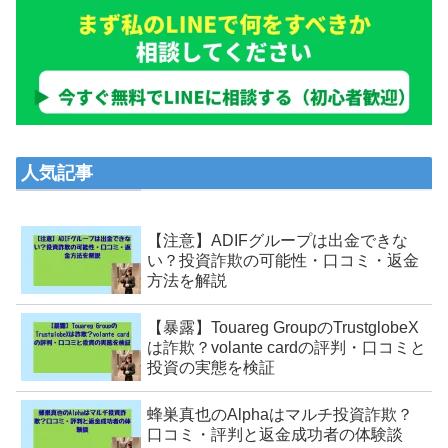
人気記事
【注意】ADIFグループは出金できな
い？投資詐欺の可能性・口コミ・返金
方法を解説
【暴露】Touareg GroupのTrustglobeX
は詐欺？volante cardの評判・口コミと
投資の実態を検証
蜂巣真也のAlphaはマルチ投資詐欺？
口コミ・評判と返金成功者の体験談