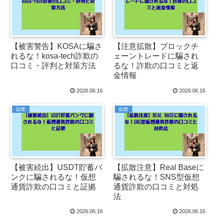
【被害警告】KOSAに騙さ
【注意拡散】ブロックチ
れるな！kosa-tech詐欺の
ェーントレードに騙され
口コミ・評判と対策方法
るな！詐欺の口コミと返
金情報
2026.06.16
2026.06.16
副業
副業
【被害続出】USDT貯蓄バ
【拡散注意】Real Baseに
ンクに騙されるな！仮想
騙されるな！SNS型仮想
通貨詐欺の口コミと証拠
通貨詐欺の口コミと対処
法
2026.06.16
2026.06.16