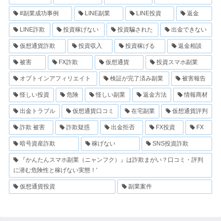
#副業成功事例
LINE副業
LINE投資
返金
LINE詐欺
投資稼げない
投資騙された
出金できない
仮想通貨詐欺
投資収入
投資稼げる
返金相談
被害
FX詐欺
仮想通貨
投資スマホ副業
オプトインアフィリエイト
検証が完了済み副業
被害報告
怪しい投資
危険
怪しい副業
返金方法
情報商材
出金トラブル
仮想通貨口コミ
在宅副業
仮想通貨評判
詐欺 被害
詐欺疑惑
出金拒否
FX投資
FX
暗号資産詐欺
稼げない
SNS投資詐欺
『かんたんスマホ副業（ニャンフク）』は詐欺まがい？口コミ・評判
に潜む危険性と稼げない実態！'
仮想通貨投資
副業案件