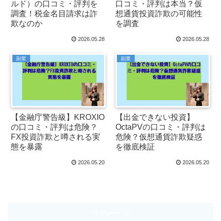
ルド）の口コミ・評判を
口コミ・評判は本当？仮
調査！税金名目請求は詐
想通貨投資詐欺の可能性
欺なのか
を調査
2026.05.28
2026.05.28
副業
副業
【金融庁警告級】KROXIO
【出金できない投資】
の口コミ・評判は危険？
OctaPVの口コミ・評判は
FX投資詐欺と噂される実
危険？仮想通貨詐欺疑惑
態を暴露
を徹底検証
2026.05.20
2026.05.20
次のページ