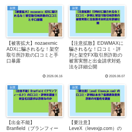
副業
副業
【被害拡大】nozaexmic
【注意拡散】EDWMAXに
ADXに騙されるな！架空
騙されるな！口コミ・評
取引所詐欺の口コミと手
判と架空FX取引所詐欺の
口暴露
被害実態と出金請求対処
法を詳細公開
2026.06.16
2026.06.07
副業
副業
【出金不能】
【要注意】
Branfield（ブランフィー
LeveX（levexjp.com）の