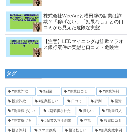
株式会社WeeAreと横田馨の副業は詐
欺？「稼げない」「効果なし」との口
コミから見えた危険な実態
【注意】LEDマイニングは詐欺？ラオ
ス銀行案件の実態と口コミ・危険性
タグ
#副業詐欺
#副業
#副業口コミ
#副業評判
投資詐欺
#副業怪しい
口コミ
評判
投資
#副業稼げない
#副業騙された
怪しい
#副業収入
#副業稼げる
#副業スマホ副業
詐欺
投資口コミ
投資評判
スマホ副業
投資怪しい
#副業失敗事例