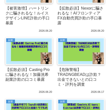
【被害激増】ハートリン
【拡散必須】Nexorに騙さ
クに騙されるな！ルイス
れるな！AIフロンティア
デザインLINE詐欺の手口
FX自動売買詐欺の手口暴
暴露
露
2026.06.20
2026.06.20
副業
副業
【拡散必須】Casting Pro
【危険警報】
に騙されるな！加藤洸希
TRADNGBEADは詐欺？
副業詐欺の口コミ暴露
出金できないとの口コ
ミ・評判を調査
2026.06.20
2026.06.17
副業
副業