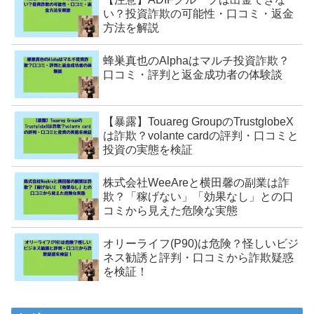
い？投資詐欺の可能性・口コミ・返金
方法を解説
蜂巣真也のAlphaはマルチ投資詐欺？
口コミ・評判と返金成功者の体験談
【暴露】Touareg GroupのTrustglobeX
は詐欺？volante cardの評判・口コミと
投資の実態を検証
株式会社WeeAreと横田馨の副業は詐
欺？「稼げない」「効果なし」との口
コミから見えた危険な実態
オリーライフ(P90)は危険？怪しいビジ
ネス勧誘と評判・口コミから詐欺疑惑
を検証！