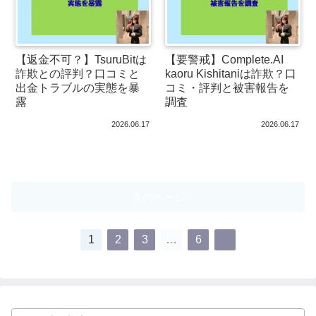
【返金不可？】TsuruBitは
【要警戒】Complete.AI
詐欺との評判？口コミと
kaoru Kishitaniは詐欺？口
出金トラブルの実態を暴
コミ・評判と被害報告を
露
調査
2026.06.17
2026.06.17
次のページ
1
2
3
…
6