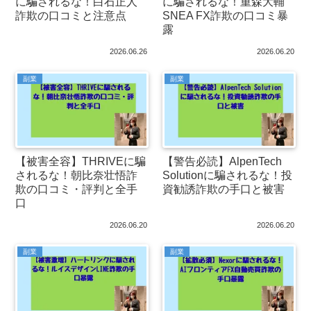
に騙されるな！白石正人
に騙されるな！重森大輔
詐欺の口コミと注意点
SNEA FX詐欺の口コミ暴
露
2026.06.26
2026.06.20
副業
副業
【被害全容】THRIVEに騙
【警告必読】AlpenTech
されるな！朝比奈壮悟詐
Solutionに騙されるな！投
欺の口コミ・評判と全手
資勧誘詐欺の手口と被害
口
2026.06.20
2026.06.20
副業
副業