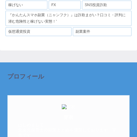
稼げない
FX
SNS投資詐欺
『かんたんスマホ副業（ニャンフク）』は詐欺まがい？口コミ・評判に
潜む危険性と稼げない実態！'
仮想通貨投資
副業案件
プロフィール
芽衣
はじめまして。
元金欠保育士の副業まとめを運営しております。芽
衣です。