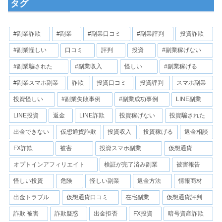
タグ
#副業詐欺
#副業
#副業口コミ
#副業評判
投資詐欺
#副業怪しい
口コミ
評判
投資
#副業稼げない
#副業騙された
#副業収入
怪しい
#副業稼げる
#副業スマホ副業
詐欺
投資口コミ
投資評判
スマホ副業
投資怪しい
#副業失敗事例
#副業成功事例
LINE副業
LINE投資
返金
LINE詐欺
投資稼げない
投資騙された
出金できない
仮想通貨詐欺
投資収入
投資稼げる
返金相談
FX詐欺
被害
投資スマホ副業
仮想通貨
オプトインアフィリエイト
検証が完了済み副業
被害報告
怪しい投資
危険
怪しい副業
返金方法
情報商材
出金トラブル
仮想通貨口コミ
在宅副業
仮想通貨評判
詐欺 被害
詐欺疑惑
出金拒否
FX投資
暗号資産詐欺