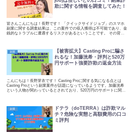
job)は怪しいとの口コミ！副業詐
欺に関する情報を調査してみた！
皆さんこんにちは！長野です！ 「クイックサイドジョブ」のスマホ
副業に関する調査結果は、この案件での収入獲得は不可能であり、金
銭的なトラブルに遭遇するリスクがあるということです。 その背景
にある理由をまとめてみました！ クイ...
【被害拡大】Casting Proに騙さ
副業
れるな！加藤洸希・評判と520万
円サポート強要詐欺の返金方法
こんにちは！長野芽衣です！ Casting Proに関する気になる点とは
Casting Proという副業案件が話題になっているようです。加藤洸希
という人物が関わっているとされており、520万円のサポートに関す
る強要的な勧誘があるという...
ドテラ（doTERRA）は詐欺マル
副業
チ？危険な実態と高額費用の口コ
ミ評判