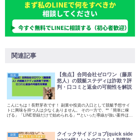
関連記事
【焦点】合同会社ゼロワン（藤原
投資
悠人）の競艇ステディは詐欺？評
判・口コミと返金の可能性を解説
こんにちは！長野芽衣です！ 副業や投資の入口として競艇予想サイ
トに興味を持つ人は少なくありません。 その一方で、**「簡単に稼
げる」「LINE登録だけで始められる」**といった導線が強い案件ほ
ど、後から不安を感じる人が増えやすいのも事実...
クイックサイドジョブ(quick side
副業