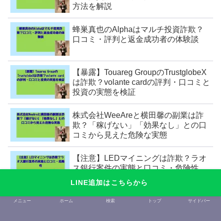
方法を解説
蜂巣真也のAlphaはマルチ投資詐欺？
口コミ・評判と返金成功者の体験談
【暴露】Touareg GroupのTrustglobeX
は詐欺？volante cardの評判・口コミと
投資の実態を検証
株式会社WeeAreと横田馨の副業は詐
欺？「稼げない」「効果なし」との口
コミから見えた危険な実態
【注意】LEDマイニングは詐欺？ラオ
ス銀行案件の実態と口コミ・危険性
LINE追加はこちらから
メニュー
ホーム
検索
トップ
サイドバー
タグ