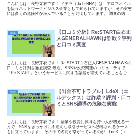
こんにちは！長野芽衣です！ ドテラ（doTERRA）は、アロマオイル
を扱うネットワークビジネス企業として知られていますが、その実態
には多くの危険性が潜んでいることが判明しています。 調査の結
果、ドテラは典型的な連鎖販売取引、いわゆるマル...
【口コミ分析】Re:START白石正
副業
人GENERALHAWKは詐欺？評判
と口コミ調査
こんにちは！長野芽衣です！ Re:START白石正人GENERALHAWKの
口コミと評判を徹底調査 最近、SNSや投資関連のコミュニティで
「Re:START」というサービスに関する話題が増えていることをご存
じでしょうか。特に白石正人とい...
【出金不可トラブル】LdeX（エ
投資
ルデックス）は詐欺？評判・口コ
ミとSNS誘導の危険な実態
こんにちは！長野芽衣です！ 副業や投資に興味を持つ人が増える一
方で、SNSをきっかけに不透明な取引サービスへ誘導されるケース
も目立っています。 その中で名前が挙がっているのが、LdeX（エル
デックス）です。 「利益が出ているはずなのに...