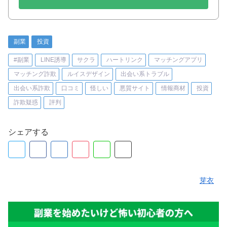
副業
投資
#副業
LINE誘導
サクラ
ハートリンク
マッチングアプリ
マッチング詐欺
ルイスデザイン
出会い系トラブル
出会い系詐欺
口コミ
怪しい
悪質サイト
情報商材
投資
詐欺疑惑
評判
シェアする
芽衣