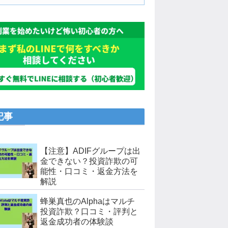
記事
【注意】ADIFグループは出
金できない？投資詐欺の可
能性・口コミ・返金方法を
解説
蜂巣真也のAlphaはマルチ
投資詐欺？口コミ・評判と
返金成功者の体験談