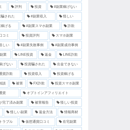
ミ
評判
投資
#副業稼げない
業騙された
#副業収入
怪しい
業稼げる
#副業スマホ副業
詐欺
口コミ
投資評判
スマホ副業
怪しい
#副業失敗事例
#副業成功事例
E副業
LINE投資
返金
LINE詐欺
稼げない
投資騙された
出金できない
通貨詐欺
投資収入
投資稼げる
相談
被害
FX詐欺
投資スマホ副業
通貨
オプトインアフィリエイト
が完了済み副業
被害報告
怪しい投資
怪しい副業
返金方法
情報商材
トラブル
仮想通貨口コミ
在宅副業