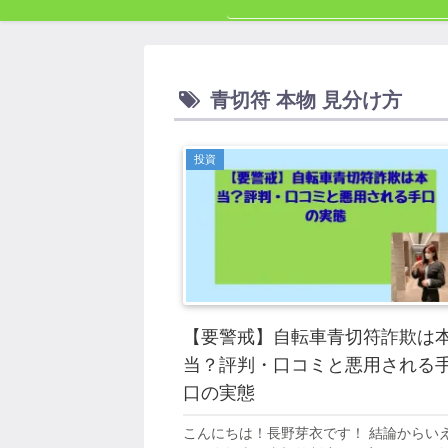
青切符 本物 見分け方
投資
【要警戒】自転車青切符詐欺は
当？評判・口コミと悪用される
口の実態
こんにちは！長野芽衣です！ 結論からい