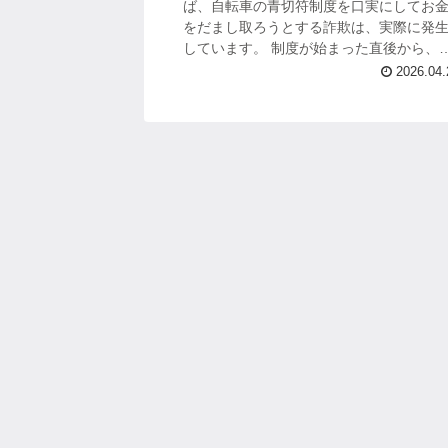
ば、自転車の青切符制度を口実にしてお
をだまし取ろうとする詐欺は、実際に発
しています。 制度が始まった直後から、
行中の人に対して「違反だから今すぐ払
2026.04.
え」と迫り、現金をその場で取ろうとす
事例が...