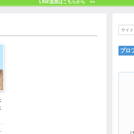
LINE追加はこちらから >>
プロ
本
手
え