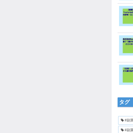
タグ
#副
#副