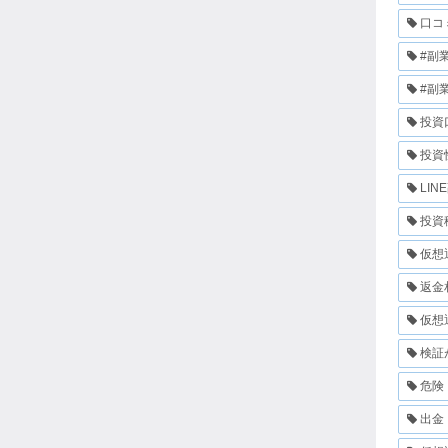
口コ
#副
#副
投資
投資
LIN
投資
仮想
返金
仮想
検証
危険
出金