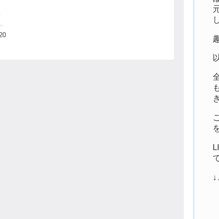
金
生
走
20
る