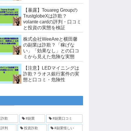
【暴露】Touareg Groupの
TrustglobeXは詐欺？
volante cardの評判・口コミ
と投資の実態を検証
株式会社WeeAreと横田馨
の副業は詐欺？「稼げな
い」「効果なし」との口コ
ミから見えた危険な実態
【注意】LEDマイニングは
詐欺？ラオス銀行案件の実
態と口コミ・危険性
業詐欺
#副業
#副業口コミ
業評判
投資詐欺
#副業怪しい