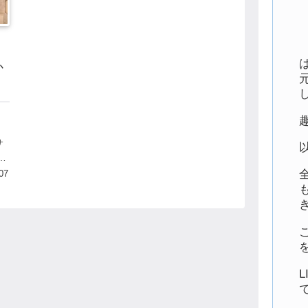
）
か
イ
サ
、
安
07