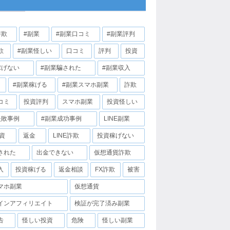
詐欺
#副業
#副業口コミ
#副業評判
欺
#副業怪しい
口コミ
評判
投資
稼げない
#副業騙された
#副業収入
#副業稼げる
#副業スマホ副業
詐欺
コミ
投資評判
スマホ副業
投資怪しい
失敗事例
#副業成功事例
LINE副業
投資
返金
LINE詐欺
投資稼げない
された
出金できない
仮想通貨詐欺
入
投資稼げる
返金相談
FX詐欺
被害
マホ副業
仮想通貨
インアフィリエイト
検証が完了済み副業
告
怪しい投資
危険
怪しい副業