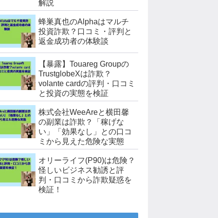
解説
蜂巣真也のAlphaはマルチ
投資詐欺？口コミ・評判と
返金成功者の体験談
【暴露】Touareg Groupの
TrustglobeXは詐欺？
volante cardの評判・口コミ
と投資の実態を検証
株式会社WeeAreと横田馨
の副業は詐欺？「稼げな
い」「効果なし」との口コ
ミから見えた危険な実態
オリーライフ(P90)は危険？
怪しいビジネス勧誘と評
判・口コミから詐欺疑惑を
検証！