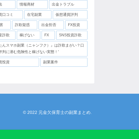
法
情報商材
出金トラブル
貨口コミ
在宅副業
仮想通貨評判
害
詐欺疑惑
出金拒否
FX投資
産詐欺
稼げない
FX
SNS投資詐欺
たんスマホ副業（ニャンフク）』は詐欺まがい？口
評判に潜む危険性と稼げない実態！'
貨投資
副業案件
© 2022 元金欠保育士の副業まとめ.