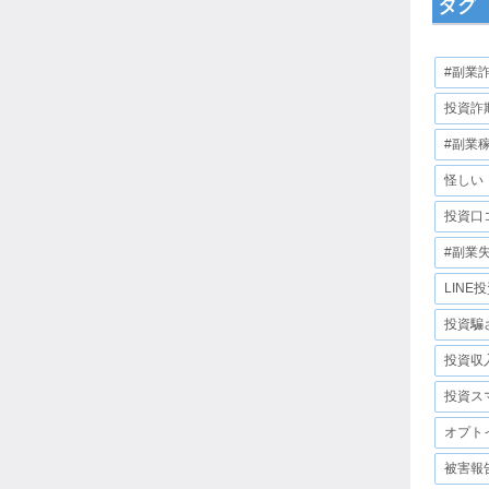
タグ
#副業
投資詐
#副業
怪しい
投資口
#副業
LINE
投資騙
投資収
投資ス
オプト
被害報