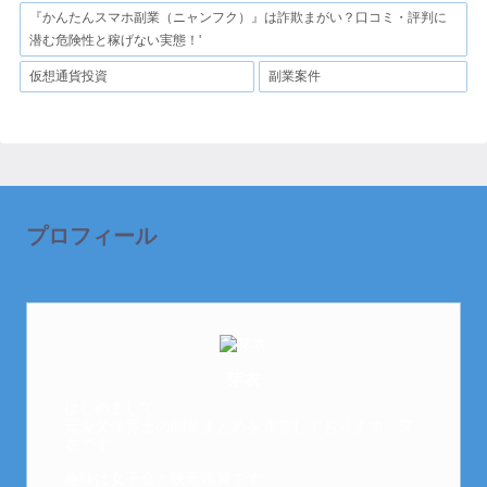
『かんたんスマホ副業（ニャンフク）』は詐欺まがい？口コミ・評判に
潜む危険性と稼げない実態！'
仮想通貨投資
副業案件
プロフィール
芽衣
はじめまして。
元金欠保育士の副業まとめを運営しております。芽
衣です。
趣味は女子会と映画鑑賞です。