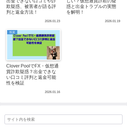
出金できない口コミや詐
しい？仮想通貨詐欺の疑
欺疑惑、被害者が語る評
惑と出金トラブルの実態
判と返金方法！
を解明！
2026.01.23
2026.01.19
投資
Clover PoolでFX・仮想通
貨詐欺疑惑？出金できな
い口コミ評判と返金可能
性を検証
2026.01.16