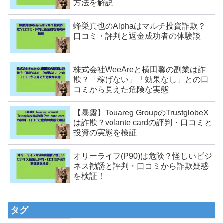
方法を解説
蜂巣真也のAlphaはマルチ投資詐欺？
口コミ・評判と返金成功者の体験談
株式会社WeeAreと横田馨の副業は詐
欺？「稼げない」「効果なし」との口
コミから見えた危険な実態
【暴露】Touareg GroupのTrustglobeX
は詐欺？volante cardの評判・口コミと
投資の実態を検証
オリーライフ(P90)は危険？怪しいビジ
ネス勧誘と評判・口コミから詐欺疑惑
を検証！
タグ