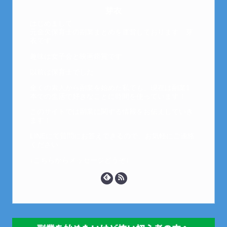
芽衣
はじめまして。
元金欠保育士の副業まとめを運営しております。芽
衣です。
趣味は女子会と映画鑑賞です。
以前は保育士でした。
全くの素人から副業を始めた私でも、現在は副業1
本での生活で好きなことに時間を使っています！
このサイトでは副業に関する情報をお伝えしていき
ます！
LINEにて質問にお答えできるので、お気軽にご連絡
ください。
↓こちらからメッセージどうぞ↓