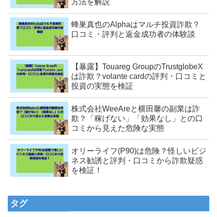
方法を解説
蜂巣真也のAlphaはマルチ投資詐欺？
口コミ・評判と返金成功者の体験談
【暴露】Touareg GroupのTrustglobeX
は詐欺？volante cardの評判・口コミと
投資の実態を検証
株式会社WeeAreと横田馨の副業は詐
欺？「稼げない」「効果なし」との口
コミから見えた危険な実態
オリーライフ(P90)は危険？怪しいビジ
ネス勧誘と評判・口コミから詐欺疑惑
を検証！
タグ