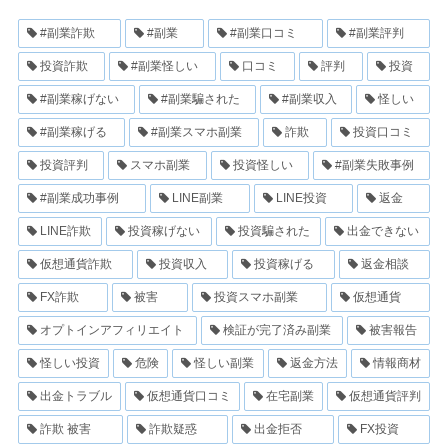
#副業詐欺
#副業
#副業口コミ
#副業評判
投資詐欺
#副業怪しい
口コミ
評判
投資
#副業稼げない
#副業騙された
#副業収入
怪しい
#副業稼げる
#副業スマホ副業
詐欺
投資口コミ
投資評判
スマホ副業
投資怪しい
#副業失敗事例
#副業成功事例
LINE副業
LINE投資
返金
LINE詐欺
投資稼げない
投資騙された
出金できない
仮想通貨詐欺
投資収入
投資稼げる
返金相談
FX詐欺
被害
投資スマホ副業
仮想通貨
オプトインアフィリエイト
検証が完了済み副業
被害報告
怪しい投資
危険
怪しい副業
返金方法
情報商材
出金トラブル
仮想通貨口コミ
在宅副業
仮想通貨評判
詐欺 被害
詐欺疑惑
出金拒否
FX投資