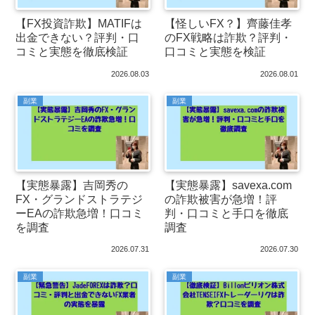
【FX投資詐欺】MATIFは
【怪しいFX？】齊藤佳孝
出金できない？評判・口
のFX戦略は詐欺？評判・
コミと実態を徹底検証
口コミと実態を検証
2026.08.03
2026.08.01
副業
副業
【実態暴露】吉岡秀の
【実態暴露】savexa.com
FX・グランドストラテジ
の詐欺被害が急増！評
ーEAの詐欺急増！口コミ
判・口コミと手口を徹底
を調査
調査
2026.07.31
2026.07.30
副業
副業