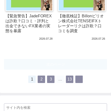
【緊急警告】JadeFOREX
【徹底検証】Billonビリオ
は詐欺？口コミ・評判と
ン株式会社TENSEIFXト
出金できないFX業者の実
レーダーリクは詐欺？口
態を暴露
コミを調査
2026.07.28
2026.07.26
次のページ
1
2
3
…
13