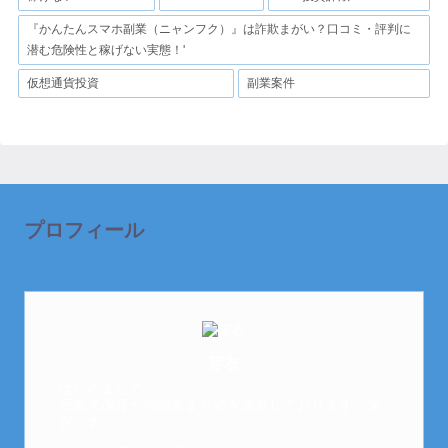
『かんたんスマホ副業（ニャンフク）』は詐欺まがい？口コミ・評判に
潜む危険性と稼げない実態！'
仮想通貨投資
副業案件
プロフィール
芽衣
はじめまして。
元金欠保育士の副業まとめを運営しております。芽
衣です。