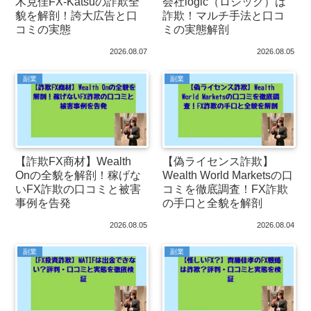
木克佳FX-Katsuの詐欺全
会社logic（ロジック）は
貌を解剖！誇大広告と口
詐欺！マルチ手法と口コ
コミの実態
ミの実態解剖
2026.08.07
2026.08.05
副業
副業
【詐欺FX商材】Wealth
【偽ライセンス詐欺】
Onの全貌を解剖！稼げな
Wealth World Marketsの口
いFX詐欺の口コミと被害
コミを徹底調査！FX詐欺
事例を告発
の手口と全貌を解剖
2026.08.05
2026.08.04
副業
副業