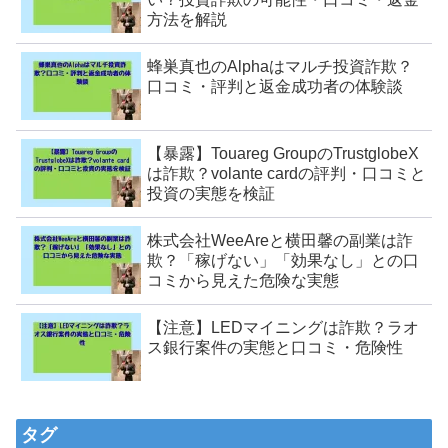
方法を解説
蜂巣真也のAlphaはマルチ投資詐欺？
口コミ・評判と返金成功者の体験談
【暴露】Touareg GroupのTrustglobeX
は詐欺？volante cardの評判・口コミと
投資の実態を検証
株式会社WeeAreと横田馨の副業は詐
欺？「稼げない」「効果なし」との口
コミから見えた危険な実態
【注意】LEDマイニングは詐欺？ラオ
ス銀行案件の実態と口コミ・危険性
タグ