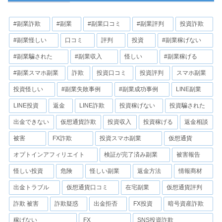
#副業詐欺
#副業
#副業口コミ
#副業評判
投資詐欺
#副業怪しい
口コミ
評判
投資
#副業稼げない
#副業騙された
#副業収入
怪しい
#副業稼げる
#副業スマホ副業
詐欺
投資口コミ
投資評判
スマホ副業
投資怪しい
#副業失敗事例
#副業成功事例
LINE副業
LINE投資
返金
LINE詐欺
投資稼げない
投資騙された
出金できない
仮想通貨詐欺
投資収入
投資稼げる
返金相談
被害
FX詐欺
投資スマホ副業
仮想通貨
オプトインアフィリエイト
検証が完了済み副業
被害報告
怪しい投資
危険
怪しい副業
返金方法
情報商材
出金トラブル
仮想通貨口コミ
在宅副業
仮想通貨評判
詐欺 被害
詐欺疑惑
出金拒否
FX投資
暗号資産詐欺
稼げない
FX
SNS投資詐欺