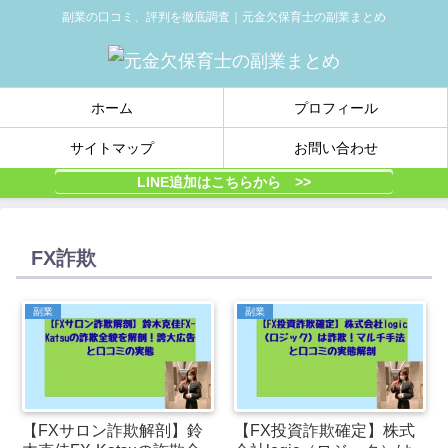
副業の口コミ、評判を徹底調査｜元金欠保育士の副業まとめ
ホーム
プロフィール
サイトマップ
お問い合わせ
LINE追加はこちらから >>
FX詐欺
副業
副業
【FXサロン詐欺解剖】鈴
【FX投資詐欺確定】株式