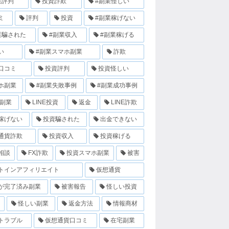
業評判
投資詐欺
#副業怪しい
ミ
評判
投資
#副業稼げない
業騙された
#副業収入
#副業稼げる
い
#副業スマホ副業
詐欺
口コミ
投資評判
投資怪しい
ホ副業
#副業失敗事例
#副業成功事例
E副業
LINE投資
返金
LINE詐欺
稼げない
投資騙された
出金できない
通貨詐欺
投資収入
投資稼げる
相談
FX詐欺
投資スマホ副業
被害
トインアフィリエイト
仮想通貨
が完了済み副業
被害報告
怪しい投資
怪しい副業
返金方法
情報商材
トラブル
仮想通貨口コミ
在宅副業