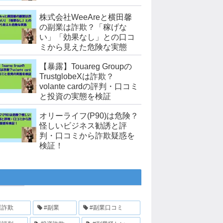
株式会社WeeAreと横田馨
の副業は詐欺？「稼げな
い」「効果なし」との口コ
ミから見えた危険な実態
【暴露】Touareg Groupの
TrustglobeXは詐欺？
volante cardの評判・口コミ
と投資の実態を検証
オリーライフ(P90)は危険？
怪しいビジネス勧誘と評
判・口コミから詐欺疑惑を
検証！
業詐欺
#副業
#副業口コミ