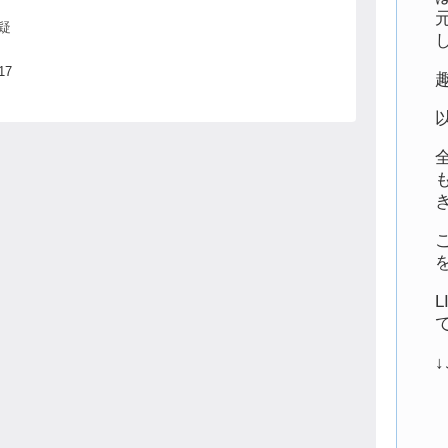
疑
て
的
17