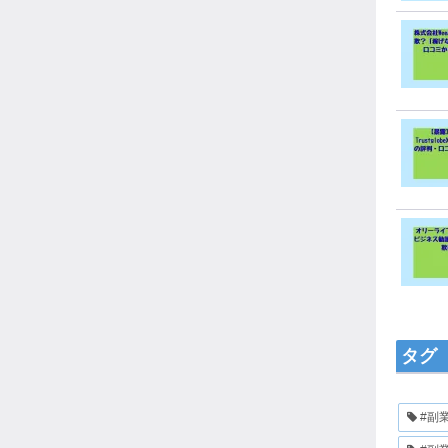
タグ
#副