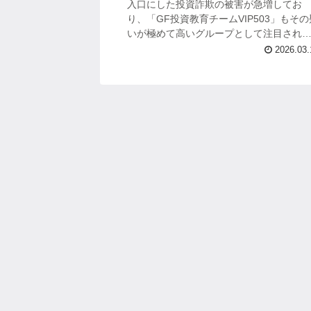
入口にした投資詐欺の被害が急増してお
り、「GF投資教育チームVIP503」もその
いが極めて高いグループとして注目され
います。 副業や投資に興味を持つ方が標
2026.03.
にされやすく、一見すると有益な情報...