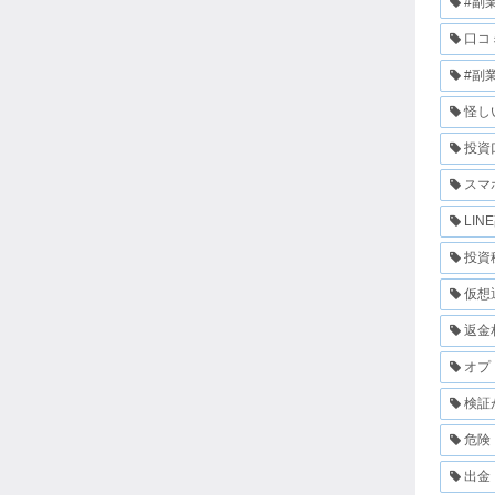
#副
口コ
#副
怪し
投資
スマ
LIN
投資
仮想
返金
オプ
検証
危険
出金