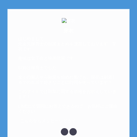
芽衣
はじめまして。
元金欠保育士の副業まとめを運営しております。芽
衣です。
趣味は女子会と映画鑑賞です。
以前は保育士でした。
全くの素人から副業を始めた私でも、現在は副業1
本での生活で好きなことに時間を使っています！
このサイトでは副業に関する情報をお伝えしていき
ます！
LINEにて質問にお答えできるので、お気軽にご連絡
ください。
↓こちらからメッセージどうぞ↓