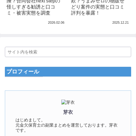
険？合同会社next stepの
欺？うまみゼロの物販せ
怪しすぎる勧誘と口コ
どり案件の実態と口コミ
ミ・被害実態を調査
評判を暴露！
2026.02.06
2025.12.21
プロフィール
芽衣
はじめまして。
元金欠保育士の副業まとめを運営しております。芽衣
です。