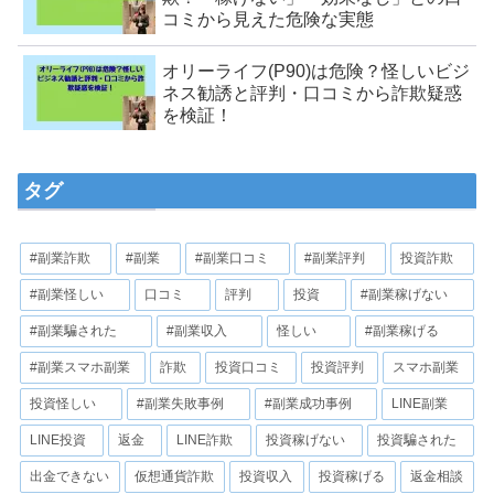
コミから見えた危険な実態
オリーライフ(P90)は危険？怪しいビジ
ネス勧誘と評判・口コミから詐欺疑惑
を検証！
タグ
#副業詐欺
#副業
#副業口コミ
#副業評判
投資詐欺
#副業怪しい
口コミ
評判
投資
#副業稼げない
#副業騙された
#副業収入
怪しい
#副業稼げる
#副業スマホ副業
詐欺
投資口コミ
投資評判
スマホ副業
投資怪しい
#副業失敗事例
#副業成功事例
LINE副業
LINE投資
返金
LINE詐欺
投資稼げない
投資騙された
出金できない
仮想通貨詐欺
投資収入
投資稼げる
返金相談