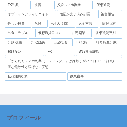
FX詐欺
被害
投資スマホ副業
仮想通貨
オプトインアフィリエイト
検証が完了済み副業
被害報告
怪しい投資
危険
怪しい副業
返金方法
情報商材
出金トラブル
仮想通貨口コミ
在宅副業
仮想通貨評判
詐欺 被害
詐欺疑惑
出金拒否
FX投資
暗号資産詐欺
稼げない
FX
SNS投資詐欺
『かんたんスマホ副業（ニャンフク）』は詐欺まがい？口コミ・評判に
潜む危険性と稼げない実態！'
仮想通貨投資
副業案件
プロフィール