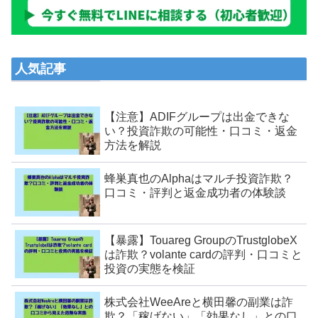
人気記事
【注意】ADIFグループは出金できな
い？投資詐欺の可能性・口コミ・返金
方法を解説
蜂巣真也のAlphaはマルチ投資詐欺？
口コミ・評判と返金成功者の体験談
【暴露】Touareg GroupのTrustglobeX
は詐欺？volante cardの評判・口コミと
投資の実態を検証
株式会社WeeAreと横田馨の副業は詐
欺？「稼げない」「効果なし」との口