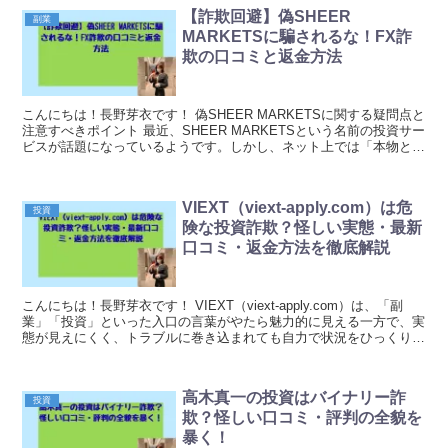
【詐欺回避】偽SHEER
副業
MARKETSに騙されるな！FX詐
欺の口コミと返金方法
こんにちは！長野芽衣です！ 偽SHEER MARKETSに関する疑問点と
注意すべきポイント 最近、SHEER MARKETSという名前の投資サー
ビスが話題になっているようです。しかし、ネット上では「本物とは
別の詐欺的なサービスなのではな...
VIEXT（viext-apply.com）は危
投資
険な投資詐欺？怪しい実態・最新
口コミ・返金方法を徹底解説
こんにちは！長野芽衣です！ VIEXT（viext-apply.com）は、「副
業」「投資」といった入口の言葉がやたら魅力的に見える一方で、実
態が見えにくく、トラブルに巻き込まれても自力で状況をひっくり返
しにくいタイプの案件に見えます。 ...
高木真一の投資はバイナリー詐
投資
欺？怪しい口コミ・評判の全貌を
暴く！​