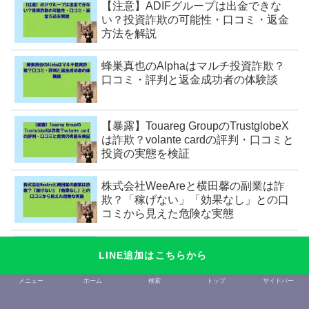
【注意】ADIFグループは出金できな
い？投資詐欺の可能性・口コミ・返金
方法を解説
蜂巣真也のAlphaはマルチ投資詐欺？
口コミ・評判と返金成功者の体験談
【暴露】Touareg GroupのTrustglobeX
は詐欺？volante cardの評判・口コミと
投資の実態を検証
株式会社WeeAreと横田馨の副業は詐
欺？「稼げない」「効果なし」との口
コミから見えた危険な実態
【注意】LEDマイニングは詐欺？ラオ
LINE追加はこちらから
ス銀行案件の実態と口コミ・危険性
メニュー
ホーム
検索
トップ
サイドバー