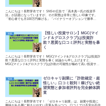
こんにちは！長野芽衣です！ SNSや広告で「高木真一氏の投資手
法」が話題になっていますが、その実態は非常に怪しい印象です。
「初心者でも月100万円稼げる」「バイナリーオプションで勝率
95％」「誰でも再現可能な手法」と派手に宣伝されてい...
【怪しい投資サロン】MGC(マイ
副業
ンド＆グロスクラブ)は投資詐
欺？悪質な口コミ評判と実態を暴
く
こんにちは！長野芽衣です！ MGC(マインド&グロスクラブ)は投資詐
欺？悪質な口コミ評判と実態を暴く 結論から申し上げますと、
MGC(マインド&グロスクラブ)は詐欺の可能性が極めて高い投資サロ
ンです。 高額な参加費を払...
ゼロキャリ副業に「詐欺確定・超
投資
怪しい」口コミ殺到！稼げない絶
望実態と参加者評判を完全解体調
査
こんにちは！長野芽衣です！ 「ゼロキャリ副業」は、副業や投資に
興味がある層に刺さりやすい言葉を並べつつ、口コミでは不安や不信