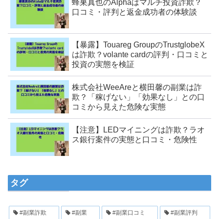
蜂巣真也のAlphaはマルチ投資詐欺？
口コミ・評判と返金成功者の体験談
【暴露】Touareg GroupのTrustglobeX
は詐欺？volante cardの評判・口コミと
投資の実態を検証
株式会社WeeAreと横田馨の副業は詐
欺？「稼げない」「効果なし」との口
コミから見えた危険な実態
【注意】LEDマイニングは詐欺？ラオ
ス銀行案件の実態と口コミ・危険性
タグ
#副業詐欺
#副業
#副業口コミ
#副業評判