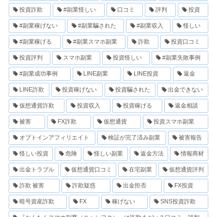
投資詐欺
#副業怪しい
口コミ
評判
投資
#副業稼げない
#副業騙された
#副業収入
怪しい
#副業稼げる
#副業スマホ副業
詐欺
投資口コミ
投資評判
スマホ副業
投資怪しい
#副業失敗事例
#副業成功事例
LINE副業
LINE投資
返金
LINE詐欺
投資稼げない
投資騙された
出金できない
仮想通貨詐欺
投資収入
投資稼げる
返金相談
被害
FX詐欺
仮想通貨
投資スマホ副業
オプトインアフィリエイト
検証が完了済み副業
被害報告
怪しい投資
危険
怪しい副業
返金方法
情報商材
出金トラブル
仮想通貨口コミ
在宅副業
仮想通貨評判
詐欺 被害
詐欺疑惑
出金拒否
FX投資
暗号資産詐欺
FX
稼げない
SNS投資詐欺