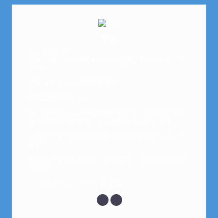
芽衣
はじめまして。
元金欠保育士の副業まとめを運営しております。芽
衣です。
趣味は女子会と映画鑑賞です。
以前は保育士でした。
全くの素人から副業を始めた私でも、現在は副業1
本での生活で好きなことに時間を使っています！
このサイトでは副業に関する情報をお伝えしていき
ます！
LINEにて質問にお答えできるので、お気軽にご連絡
ください。
↓こちらからメッセージどうぞ↓