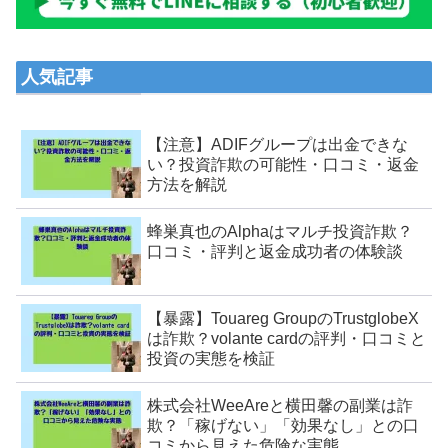
人気記事
【注意】ADIFグループは出金できな
い？投資詐欺の可能性・口コミ・返金
方法を解説
蜂巣真也のAlphaはマルチ投資詐欺？
口コミ・評判と返金成功者の体験談
【暴露】Touareg GroupのTrustglobeX
は詐欺？volante cardの評判・口コミと
投資の実態を検証
株式会社WeeAreと横田馨の副業は詐
欺？「稼げない」「効果なし」との口
コミから見えた危険な実態