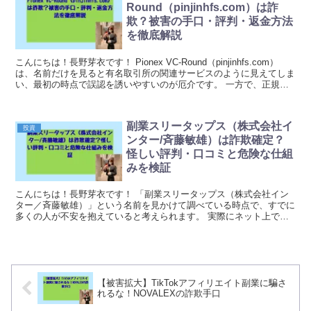
Round（pinjinhfs.com）は詐
欺？被害の手口・評判・返金方法
を徹底解説
こんにちは！長野芽衣です！ Pionex VC-Round（pinjinhfs.com）
は、名前だけを見ると有名取引所の関連サービスのように見えてしま
い、最初の時点で誤認を誘いやすいのが厄介です。 一方で、正規の
Pionexは公式ドメイ...
副業スリータップス（株式会社イ
投資
ンター/斉藤敏雄）は詐欺確定？
怪しい評判・口コミと危険な仕組
みを検証
こんにちは！長野芽衣です！ 「副業スリータップス（株式会社イン
ター／斉藤敏雄）」という名前を見かけて調べている時点で、すでに
多くの人が不安を抱えていると考えられます。 実際にネット上で
は、株式会社インター絡みの副業について「おすすめでき...
【被害拡大】TikTokアフィリエイト副業に騙さ
れるな！NOVALEXの詐欺手口