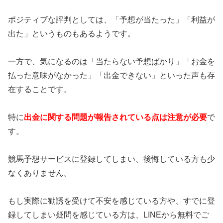
ポジティブな評判としては、「予想が当たった」「利益が
出た」というものもあるようです。
一方で、気になるのは「当たらない予想ばかり」「お金を
払った意味がなかった」「出金できない」といった声も存
在することです。
特に
出金に関する問題が報告されている点は注意が必要
で
す。
競馬予想サービスに登録してしまい、後悔している方も少
なくありません。
もし実際に勧誘を受けて不安を感じている方や、すでに登
録してしまい疑問を感じている方は、LINEから無料でご