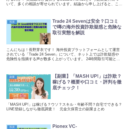
いて、多くの相談が寄せられています。結論から申し上げると、この
案件は詐欺の可能性が非常に高いため...
Trade 24 Sevenは安全？口コミ
投資
で噂の海外投資詐欺疑惑と危険な
取引実態を解説
こんにちは！長野芽衣です！ 海外投資プラットフォームとして運営
されている「Trade 24 Seven」について、ネット上では詐欺疑惑や
危険性を指摘する声が数多く上がっています。 24時間取引可能とい
う魅力的な謳い文句で投資家を勧誘して...
【副業】「MASH UP!」は詐欺？
副業
稼げる？概要や口コミ・評判を徹
底チェック！
「MASH UP!」は稼げる？ウソ？スキル・年齢不問？自宅でできる？
LINE登録しながら徹底調査！ 元金欠保育士の副業まとめ
Pionex VC-
投資