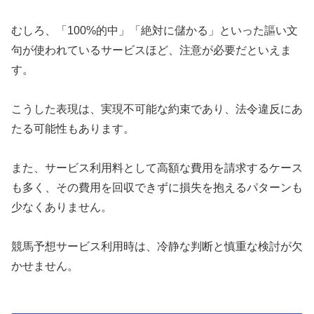
むしろ、「100%的中」「絶対に儲かる」といった謳い文
句が使われているサービスほど、注意が必要だといえま
す。
こうした表現は、実現不可能な約束であり、法令違反にあ
たる可能性もあります。
また、サービス利用料として高額な費用を請求するケース
も多く、その費用を回収できずに損失を抱えるパターンも
少なくありません。
競馬予想サービス利用時は、冷静な判断と慎重な検討が欠
かせません。