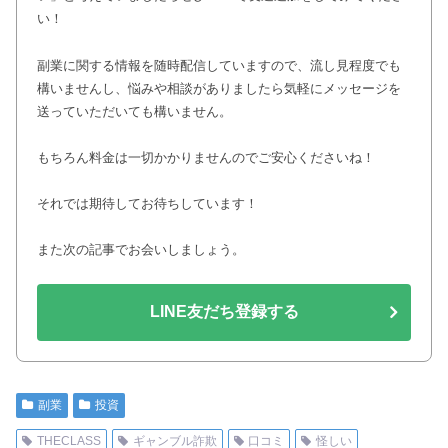
い！
副業に関する情報を随時配信していますので、流し見程度でも
構いませんし、悩みや相談がありましたら気軽にメッセージを
送っていただいても構いません。
もちろん料金は一切かかりませんのでご安心くださいね！
それでは期待してお待ちしています！
また次の記事でお会いしましょう。
LINE友だち登録する
副業
投資
THECLASS
ギャンブル詐欺
口コミ
怪しい