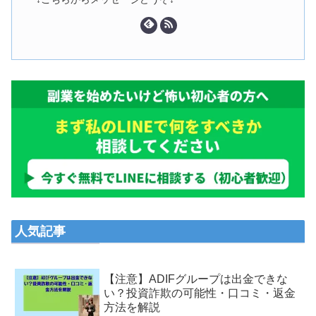
人気記事
【注意】ADIFグループは出金できな
い？投資詐欺の可能性・口コミ・返金
方法を解説