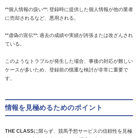
**個人情報の扱い**: 登録時に提供した個人情報が他の業者
に売却されるなど、悪用される。
**虚偽の宣伝**: 過去の成績や実績が誇張または改ざんされ
ている。
このようなトラブルが発生した場合、事後の対応が難しい
ケースが多いため、登録前の慎重な検討が非常に重要で
す。
情報を見極めるためのポイント
THE CLASS
に限らず、競馬予想サービスの信頼性を見極