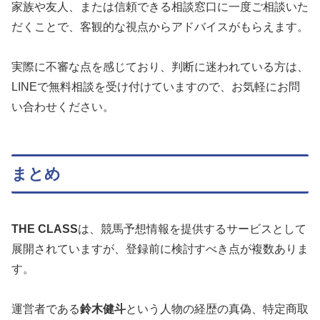
家族や友人、または信頼できる相談窓口に一度ご相談いた
だくことで、客観的な視点からアドバイスがもらえます。
実際に不審な点を感じており、判断に迷われている方は、
LINEで無料相談を受け付けていますので、お気軽にお問
い合わせください。
まとめ
THE CLASS
は、競馬予想情報を提供するサービスとして
展開されていますが、登録前に検討すべき点が複数ありま
す。
運営者である
鈴木健斗
という人物の経歴の真偽、特定商取