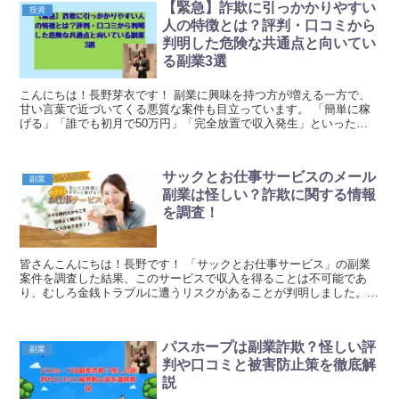
【緊急】詐欺に引っかかりやすい
投資
人の特徴とは？評判・口コミから
判明した危険な共通点と向いてい
る副業3選
こんにちは！長野芽衣です！ 副業に興味を持つ方が増える一方で、
甘い言葉で近づいてくる悪質な案件も目立っています。 「簡単に稼
げる」「誰でも初月で50万円」「完全放置で収入発生」といった言
葉に魅力を感じてしまうのは、決して珍しいことではあ...
サックとお仕事サービスのメール
副業
副業は怪しい？詐欺に関する情報
を調査！
皆さんこんにちは！長野です！ 「サックとお仕事サービス」の副業
案件を調査した結果、このサービスで収入を得ることは不可能であ
り、むしろ金銭トラブルに遭うリスクがあることが判明しました。
その背景にある理由をまとめてみました！ ...
パスホープは副業詐欺？怪しい評
副業
判や口コミと被害防止策を徹底解
説