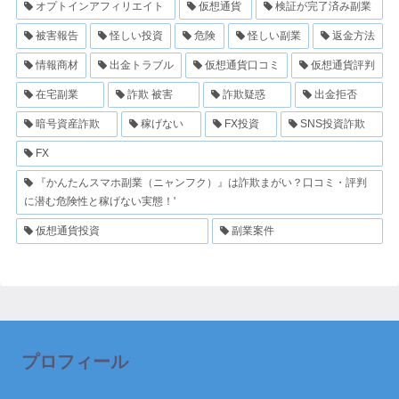
オプトインアフィリエイト
仮想通貨
検証が完了済み副業
被害報告
怪しい投資
危険
怪しい副業
返金方法
情報商材
出金トラブル
仮想通貨口コミ
仮想通貨評判
在宅副業
詐欺 被害
詐欺疑惑
出金拒否
暗号資産詐欺
稼げない
FX投資
SNS投資詐欺
FX
『かんたんスマホ副業（ニャンフク）』は詐欺まがい？口コミ・評判
に潜む危険性と稼げない実態！'
仮想通貨投資
副業案件
プロフィール