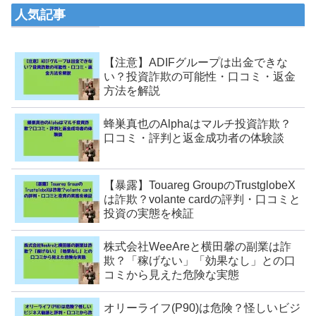
人気記事
【注意】ADIFグループは出金できな
い？投資詐欺の可能性・口コミ・返金
方法を解説
蜂巣真也のAlphaはマルチ投資詐欺？
口コミ・評判と返金成功者の体験談
【暴露】Touareg GroupのTrustglobeX
は詐欺？volante cardの評判・口コミと
投資の実態を検証
株式会社WeeAreと横田馨の副業は詐
欺？「稼げない」「効果なし」との口
コミから見えた危険な実態
オリーライフ(P90)は危険？怪しいビジ