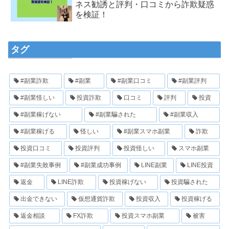
ネス勧誘と評判・口コミから詐欺疑惑
を検証！
タグ
#副業詐欺
#副業
#副業口コミ
#副業評判
#副業怪しい
投資詐欺
口コミ
評判
投資
#副業稼げない
#副業騙された
#副業収入
#副業稼げる
怪しい
#副業スマホ副業
詐欺
投資口コミ
投資評判
投資怪しい
スマホ副業
#副業失敗事例
#副業成功事例
LINE副業
LINE投資
返金
LINE詐欺
投資稼げない
投資騙された
出金できない
仮想通貨詐欺
投資収入
投資稼げる
返金相談
FX詐欺
投資スマホ副業
被害