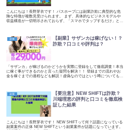
こんにちは！長野芽衣です！ パスホープには副業詐欺に典型的な危
険な特徴が複数見受けられます。 まず、具体的なビジネスモデルや
収益構造が一切明示されておらず、「スマホでタップするだけ」とい
った非現実的な作業内容で高額な報酬を約束している点...
【副業】サザンカは稼げない！？
副業
詐欺？口コミや評判は？
「サザンカ」が稼げるのかどうかを実際に登録をして徹底調査！本当
に稼ぐ事ができるのかと言った疑問を解決！！ 登録までの流れやお
金を稼ぐまでの過程なども解説！虚偽なのではという噂についても徹
底調査！！｜元金欠保育士の副業まとめ
【要注意】NEW SHIFTは詐欺？
副業
川端理恵の評判と口コミを徹底検
証した結果
こんにちは！長野芽衣です！ NEW SHIFTって何？話題になっている
副業案件の正体 NEW SHIFTという副業案件が話題になっています。