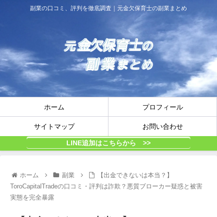
副業の口コミ、評判を徹底調査｜元金欠保育士の副業まとめ
ホーム
プロフィール
サイトマップ
お問い合わせ
LINE追加はこちらから >>
ホーム
副業
【出金できないは本当？】
ToroCapitalTradeの口コミ・評判は詐欺？悪質ブローカー疑惑と被害
実態を完全暴露