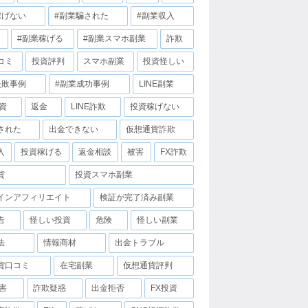
稼げない
#副業騙された
#副業収入
#副業稼げる
#副業スマホ副業
詐欺
コミ
投資評判
スマホ副業
投資怪しい
失敗事例
#副業成功事例
LINE副業
投資
返金
LINE詐欺
投資稼げない
された
出金できない
仮想通貨詐欺
入
投資稼げる
返金相談
被害
FX詐欺
貨
投資スマホ副業
インアフィリエイト
検証が完了済み副業
告
怪しい投資
危険
怪しい副業
法
情報商材
出金トラブル
貨口コミ
在宅副業
仮想通貨評判
害
詐欺疑惑
出金拒否
FX投資