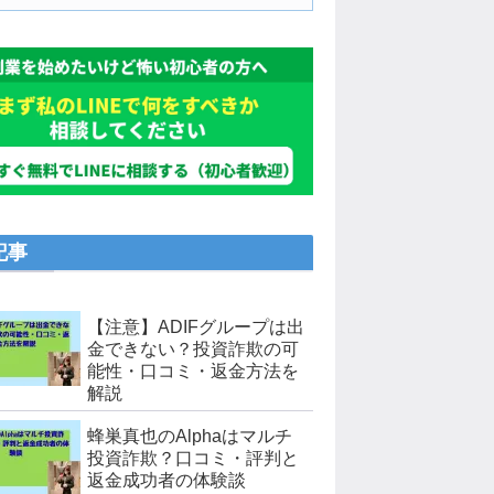
記事
【注意】ADIFグループは出
金できない？投資詐欺の可
能性・口コミ・返金方法を
解説
蜂巣真也のAlphaはマルチ
投資詐欺？口コミ・評判と
返金成功者の体験談