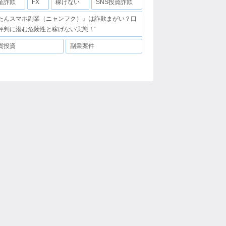
産詐欺
FX
稼げない
SNS投資詐欺
たんスマホ副業（ニャンフク）』は詐欺まがい？口
評判に潜む危険性と稼げない実態！'
貨投資
副業案件