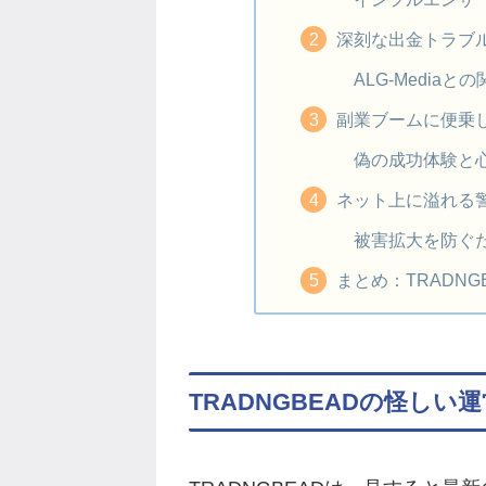
深刻な出金トラブ
ALG-Media
副業ブームに便乗
偽の成功体験と
ネット上に溢れる
被害拡大を防ぐ
まとめ：TRADN
TRADNGBEADの怪しい