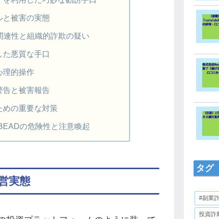
ルと被害の実態
との関連性と組織的詐欺の疑い
した悪質な手口
心理的操作
警告と被害報告
ための重要な対策
GBEADの危険性と注意喚起
タグ
運営実態
#副業
投資詐