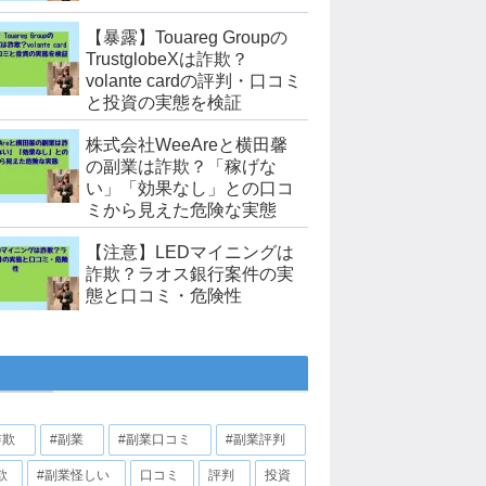
【暴露】Touareg Groupの
TrustglobeXは詐欺？
volante cardの評判・口コミ
と投資の実態を検証
株式会社WeeAreと横田馨
の副業は詐欺？「稼げな
い」「効果なし」との口コ
ミから見えた危険な実態
【注意】LEDマイニングは
詐欺？ラオス銀行案件の実
態と口コミ・危険性
詐欺
#副業
#副業口コミ
#副業評判
欺
#副業怪しい
口コミ
評判
投資