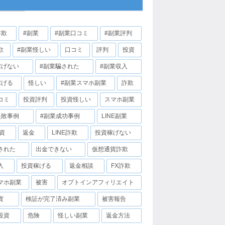
詐欺
#副業
#副業口コミ
#副業評判
欺
#副業怪しい
口コミ
評判
投資
稼げない
#副業騙された
#副業収入
稼げる
怪しい
#副業スマホ副業
詐欺
コミ
投資評判
投資怪しい
スマホ副業
失敗事例
#副業成功事例
LINE副業
投資
返金
LINE詐欺
投資稼げない
された
出金できない
仮想通貨詐欺
入
投資稼げる
返金相談
FX詐欺
マホ副業
被害
オプトインアフィリエイト
貨
検証が完了済み副業
被害報告
投資
危険
怪しい副業
返金方法