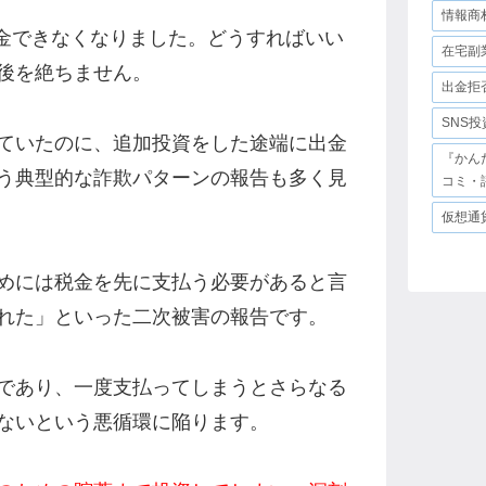
情報商
金が出金できなくなりました。どうすればいい
在宅副
後を絶ちません。
出金拒
SNS
ていたのに、追加投資をした途端に出金
『かん
う典型的な詐欺パターンの報告も多く見
コミ・
仮想通
めには税金を先に支払う必要があると言
れた」といった二次被害の報告です。
であり、一度支払ってしまうとさらなる
ないという悪循環に陥ります。