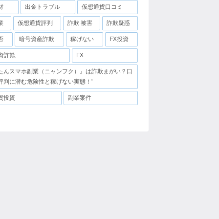
材
出金トラブル
仮想通貨口コミ
業
仮想通貨評判
詐欺 被害
詐欺疑惑
否
暗号資産詐欺
稼げない
FX投資
投資詐欺
FX
たんスマホ副業（ニャンフク）』は詐欺まがい？口
評判に潜む危険性と稼げない実態！'
貨投資
副業案件