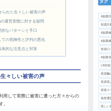
タグ
に寄せられた生々しい被害の声
#副業
rp.comの運営実態に対する疑問
投資詐
型的なパターンと手口
#副業
しての危険性と評判の悪化
#副業
具体的な注意点と対策
投資口
#副業
LINE
投資騙
れた生々しい被害の声
投資収
投資ス
radeを利用して実際に被害に遭った方々からの
仮想通
す。
怪しい