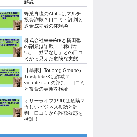
解説
蜂巣真也のAlphaはマルチ
投資詐欺？口コミ・評判と
返金成功者の体験談
株式会社WeeAreと横田馨
の副業は詐欺？「稼げな
い」「効果なし」との口コ
ミから見えた危険な実態
【暴露】Touareg Groupの
TrustglobeXは詐欺？
volante cardの評判・口コミ
と投資の実態を検証
オリーライフ(P90)は危険？
怪しいビジネス勧誘と評
判・口コミから詐欺疑惑を
検証！