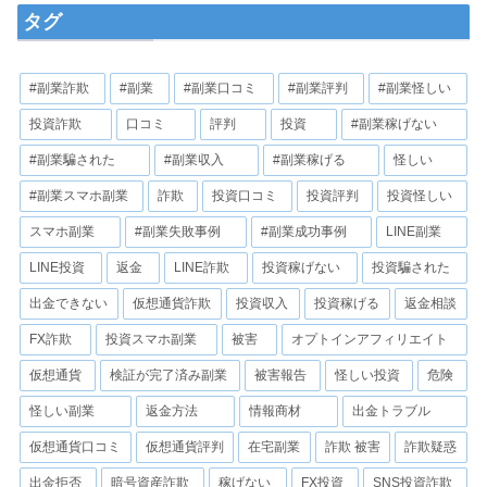
タグ
#副業詐欺
#副業
#副業口コミ
#副業評判
#副業怪しい
投資詐欺
口コミ
評判
投資
#副業稼げない
#副業騙された
#副業収入
#副業稼げる
怪しい
#副業スマホ副業
詐欺
投資口コミ
投資評判
投資怪しい
スマホ副業
#副業失敗事例
#副業成功事例
LINE副業
LINE投資
返金
LINE詐欺
投資稼げない
投資騙された
出金できない
仮想通貨詐欺
投資収入
投資稼げる
返金相談
FX詐欺
投資スマホ副業
被害
オプトインアフィリエイト
仮想通貨
検証が完了済み副業
被害報告
怪しい投資
危険
怪しい副業
返金方法
情報商材
出金トラブル
仮想通貨口コミ
仮想通貨評判
在宅副業
詐欺 被害
詐欺疑惑
出金拒否
暗号資産詐欺
稼げない
FX投資
SNS投資詐欺