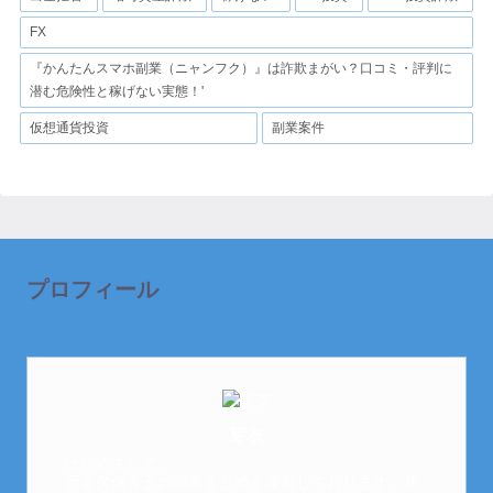
FX
『かんたんスマホ副業（ニャンフク）』は詐欺まがい？口コミ・評判に
潜む危険性と稼げない実態！'
仮想通貨投資
副業案件
プロフィール
芽衣
はじめまして。
元金欠保育士の副業まとめを運営しております。芽