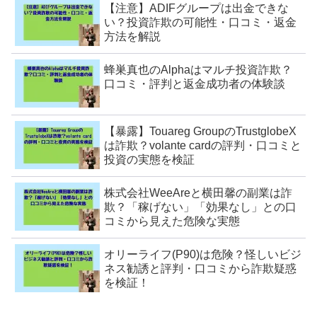
【注意】ADIFグループは出金できな
い？投資詐欺の可能性・口コミ・返金
方法を解説
蜂巣真也のAlphaはマルチ投資詐欺？
口コミ・評判と返金成功者の体験談
【暴露】Touareg GroupのTrustglobeX
は詐欺？volante cardの評判・口コミと
投資の実態を検証
株式会社WeeAreと横田馨の副業は詐
欺？「稼げない」「効果なし」との口
コミから見えた危険な実態
オリーライフ(P90)は危険？怪しいビジ
ネス勧誘と評判・口コミから詐欺疑惑
を検証！