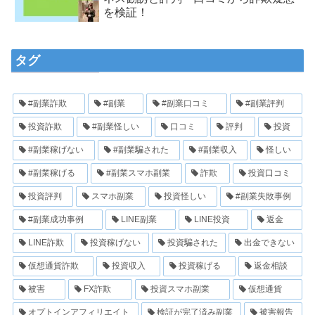
を検証！
タグ
#副業詐欺
#副業
#副業口コミ
#副業評判
投資詐欺
#副業怪しい
口コミ
評判
投資
#副業稼げない
#副業騙された
#副業収入
怪しい
#副業稼げる
#副業スマホ副業
詐欺
投資口コミ
投資評判
スマホ副業
投資怪しい
#副業失敗事例
#副業成功事例
LINE副業
LINE投資
返金
LINE詐欺
投資稼げない
投資騙された
出金できない
仮想通貨詐欺
投資収入
投資稼げる
返金相談
被害
FX詐欺
投資スマホ副業
仮想通貨
オプトインアフィリエイト
検証が完了済み副業
被害報告