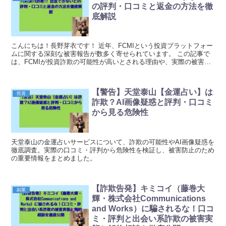
の評判・口コミと返金の方法を徹
底解説
こんにちは！長野芽衣です！ 近年、FCMIという投資プラットフォー
ムに関する深刻な被害報告が数多く寄せられています。 この記事で
は、FCMIが投資詐欺の可能性が高いとされる理由や、実際の被害者
の口コミ、そして万が一被害に遭った場合の対処...
【警告】天堂泰山【金運占い】は
投資
詐欺？AI画像疑惑と評判・口コミ
から見る危険性
天堂泰山の金運占いサービスについて、詐欺の可能性やAI画像疑惑を
徹底調査。実際の口コミ・評判から危険性を検証し、被害防止のため
の重要情報をまとめました。
【詐欺告発】キミコイ（藤巻大
副業
輝・株式会社Communications
and Works）に騙されるな！口コ
ミ・評判と出会い系詐欺の被害実