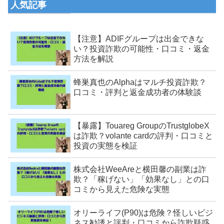
人気記事
【注意】ADIFグループは出金できな
い？投資詐欺の可能性・口コミ・返金
方法を解説
蜂巣真也のAlphaはマルチ投資詐欺？
口コミ・評判と返金成功者の体験談
【暴露】Touareg GroupのTrustglobeX
は詐欺？volante cardの評判・口コミと
投資の実態を検証
株式会社WeeAreと横田馨の副業は詐
欺？「稼げない」「効果なし」との口
コミから見えた危険な実態
オリーライフ(P90)は危険？怪しいビジ
ネス勧誘と評判・口コミから詐欺疑惑