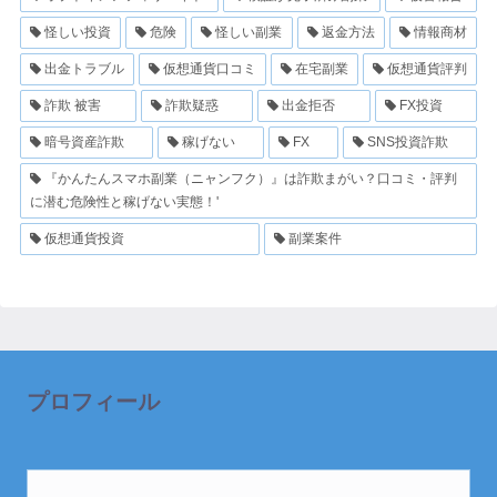
怪しい投資
危険
怪しい副業
返金方法
情報商材
出金トラブル
仮想通貨口コミ
在宅副業
仮想通貨評判
詐欺 被害
詐欺疑惑
出金拒否
FX投資
暗号資産詐欺
稼げない
FX
SNS投資詐欺
『かんたんスマホ副業（ニャンフク）』は詐欺まがい？口コミ・評判
に潜む危険性と稼げない実態！'
仮想通貨投資
副業案件
プロフィール