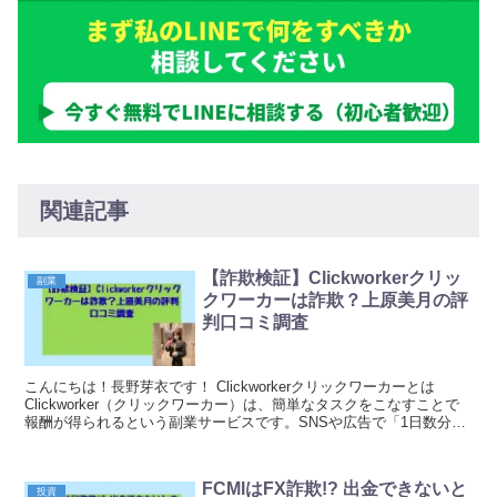
関連記事
【詐欺検証】Clickworkerクリッ
副業
クワーカーは詐欺？上原美月の評
判口コミ調査
こんにちは！長野芽衣です！ Clickworkerクリックワーカーとは
Clickworker（クリックワーカー）は、簡単なタスクをこなすことで
報酬が得られるという副業サービスです。SNSや広告で「1日数分の
作業で月収100万円」「スマ...
FCMIはFX詐欺!? 出金できないと
投資