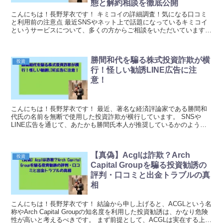
態と解約相談を徹底公開
こんにちは！長野芽衣です！ キミコイの詳細調査！気になる口コミ
と利用前の注意点 最近SNSやネット上で話題になっているキミコイ
というサービスについて、多くの方からご相談をいただいています。
このサービスは、出会い系アプリとして宣伝されてい...
勝間和代を騙る株式投資詐欺が横
投資
行！怪しい勧誘LINE広告に注
意！
こんにちは！長野芽衣です！ 最近、著名な経済評論家である勝間和
代氏の名前を無断で使用した投資詐欺が横行しています。 SNSや
LINE広告を通じて、あたかも勝間氏本人が推奨しているかのような
投資案件が拡散されているのです。 しかし、これ...
【真偽】Acglは詐欺？Arch
投資
Capital Groupを騙る投資勧誘の
評判・口コミと出金トラブルの真
相
こんにちは！長野芽衣です！ 結論から申し上げると、ACGLという名
称やArch Capital Groupの知名度を利用した投資勧誘は、かなり危険
性が高いと考えるべきです。 まず前提として、ACGLは実在する上場