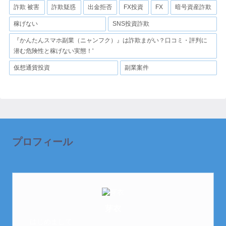
詐欺 被害
詐欺疑惑
出金拒否
FX投資
FX
暗号資産詐欺
稼げない
SNS投資詐欺
『かんたんスマホ副業（ニャンフク）』は詐欺まがい？口コミ・評判に
潜む危険性と稼げない実態！'
仮想通貨投資
副業案件
プロフィール
芽衣
はじめまして。