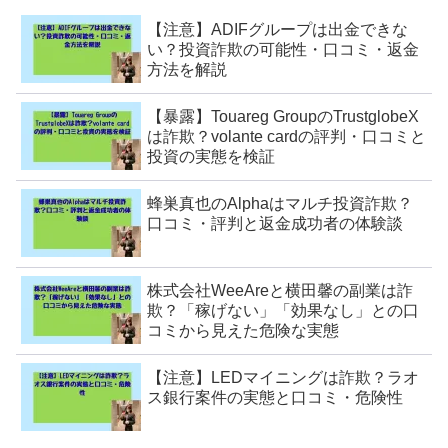
【注意】ADIFグループは出金できな
い？投資詐欺の可能性・口コミ・返金
方法を解説
【暴露】Touareg GroupのTrustglobeX
は詐欺？volante cardの評判・口コミと
投資の実態を検証
蜂巣真也のAlphaはマルチ投資詐欺？
口コミ・評判と返金成功者の体験談
株式会社WeeAreと横田馨の副業は詐
欺？「稼げない」「効果なし」との口
コミから見えた危険な実態
【注意】LEDマイニングは詐欺？ラオ
ス銀行案件の実態と口コミ・危険性