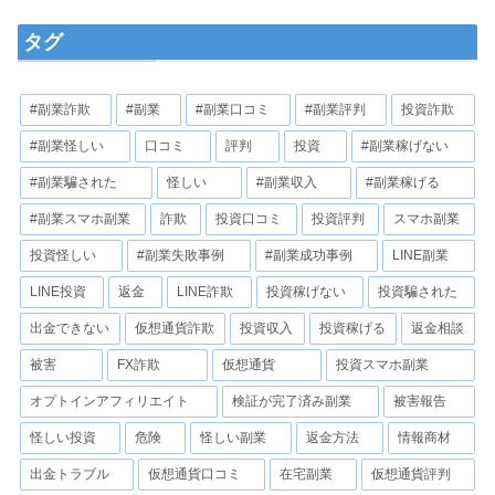
タグ
#副業詐欺
#副業
#副業口コミ
#副業評判
投資詐欺
#副業怪しい
口コミ
評判
投資
#副業稼げない
#副業騙された
怪しい
#副業収入
#副業稼げる
#副業スマホ副業
詐欺
投資口コミ
投資評判
スマホ副業
投資怪しい
#副業失敗事例
#副業成功事例
LINE副業
LINE投資
返金
LINE詐欺
投資稼げない
投資騙された
出金できない
仮想通貨詐欺
投資収入
投資稼げる
返金相談
被害
FX詐欺
仮想通貨
投資スマホ副業
オプトインアフィリエイト
検証が完了済み副業
被害報告
怪しい投資
危険
怪しい副業
返金方法
情報商材
出金トラブル
仮想通貨口コミ
在宅副業
仮想通貨評判