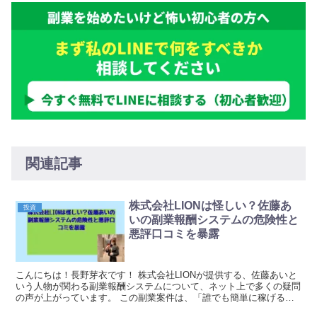
関連記事
株式会社LIONは怪しい？佐藤あ
投資
いの副業報酬システムの危険性と
悪評口コミを暴露
こんにちは！長野芽衣です！ 株式会社LIONが提供する、佐藤あいと
いう人物が関わる副業報酬システムについて、ネット上で多くの疑問
の声が上がっています。 この副業案件は、「誰でも簡単に稼げる」
「スキル不要で高収入」といった魅力的な謳い文句...