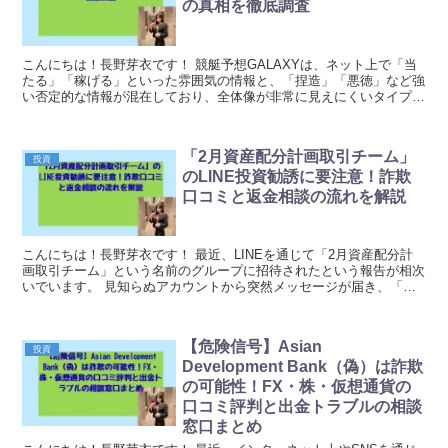
の真相を徹底調査
こんにちは！長野芽衣です！ 競艇予想GALAXYは、ネット上で「当
たる」「稼げる」といった雰囲気の情報と、「捏造」「悪徳」など強
い否定的な情報が混在しており、全体像が非常に見えにくいタイプの
競艇予想サイトです。 結論としては、詐欺と断定...
「2月資産配分計画取引チーム」
投資
のLINE投資勧誘に要注意！詐欺
口コミと返金相談の流れを解説
こんにちは！長野芽衣です！ 最近、LINEを通じて「2月資産配分計
画取引チーム」という名前のグループに招待されたという報告が相次
いでいます。 見知らぬアカウントから突然メッセージが届き、「資
産運用の専門家が無料でアドバイスします」「月利...
【危険信号】Asian
投資
Development Bank（偽）は詐欺
の可能性！FX・株・仮想通貨の
口コミ評判と出金トラブルの相談
窓口まとめ