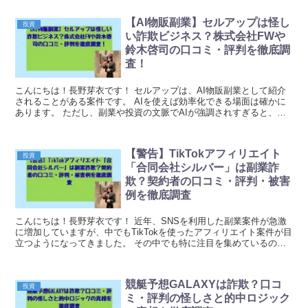
【AI物販副業】セルアップは怪し
投資
い詐欺ビジネス？株式会社FWや
鈴木啓司の口コミ・評判を徹底調
査！
こんにちは！長野芽衣です！ セルアップは、AI物販副業として紹介
されることがある案件です。 AIを使えば効率化できる場面は確かに
あります。 ただし、副業や投資の文脈でAIが強調されすぎると、実
態が見えにくくなりやすいです。 「AIが...
【警告】TikTokアフィリエイト
投資
「合同会社シルバー」は副業詐
欺？契約者の口コミ・評判・被害
例を徹底調査
こんにちは！長野芽衣です！ 近年、SNSを利用した副業案件が急激
に増加していますが、中でもTikTokを使ったアフィリエイト案件が目
立つようになってきました。 その中でも特に注目を集めているの
が、合同会社シルバーが提供するTikTokア...
競艇予想GALAXYは詐欺？口コ
投資
ミ・評判の怪しさと的中ロジック