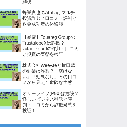
解説
蜂巣真也のAlphaはマルチ
投資詐欺？口コミ・評判と
返金成功者の体験談
【暴露】Touareg Groupの
TrustglobeXは詐欺？
volante cardの評判・口コミ
と投資の実態を検証
株式会社WeeAreと横田馨
の副業は詐欺？「稼げな
い」「効果なし」との口コ
ミから見えた危険な実態
オリーライフ(P90)は危険？
怪しいビジネス勧誘と評
判・口コミから詐欺疑惑を
検証！