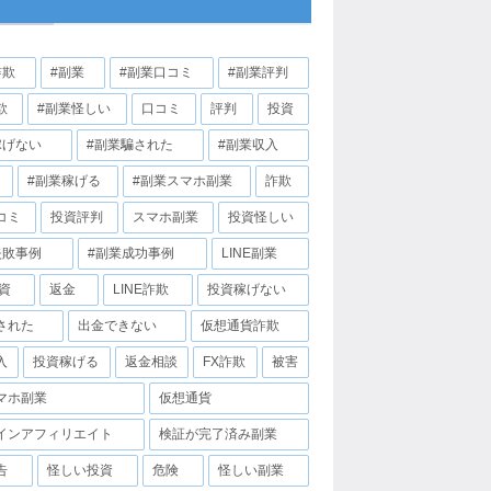
詐欺
#副業
#副業口コミ
#副業評判
欺
#副業怪しい
口コミ
評判
投資
稼げない
#副業騙された
#副業収入
#副業稼げる
#副業スマホ副業
詐欺
コミ
投資評判
スマホ副業
投資怪しい
失敗事例
#副業成功事例
LINE副業
投資
返金
LINE詐欺
投資稼げない
された
出金できない
仮想通貨詐欺
入
投資稼げる
返金相談
FX詐欺
被害
マホ副業
仮想通貨
インアフィリエイト
検証が完了済み副業
告
怪しい投資
危険
怪しい副業