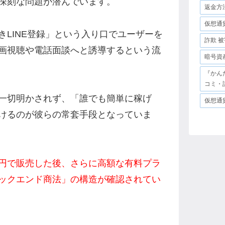
深刻な問題が潜んでいます。
返金方
仮想通
LINE登録」という入り口でユーザーを
詐欺 被
画視聴や電話面談へと誘導するという流
暗号資
『かん
コミ・
一切明かされず、「誰でも簡単に稼げ
仮想通
けるのが彼らの常套手段となっていま
円で販売した後、さらに高額な有料プラ
ックエンド商法」の構造が確認されてい