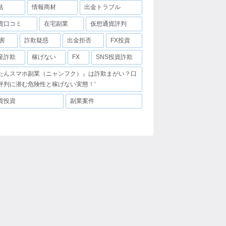
法
情報商材
出金トラブル
貨口コミ
在宅副業
仮想通貨評判
害
詐欺疑惑
出金拒否
FX投資
産詐欺
稼げない
FX
SNS投資詐欺
たんスマホ副業（ニャンフク）』は詐欺まがい？口
評判に潜む危険性と稼げない実態！'
貨投資
副業案件