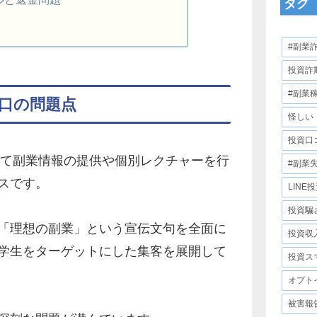
タグ
#副業
投資詐
#副業
口の問題点
怪しい
投資口
じて副業情報の提供や個別レクチャーを行
#副業
スです。
LINE
投資騙
「理想の副業」という宣伝文句を全面に
投資収
学生をターゲットにした集客を展開して
投資ス
オプト
被害報