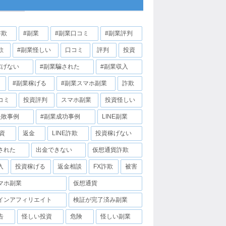
詐欺
#副業
#副業口コミ
#副業評判
欺
#副業怪しい
口コミ
評判
投資
稼げない
#副業騙された
#副業収入
#副業稼げる
#副業スマホ副業
詐欺
コミ
投資評判
スマホ副業
投資怪しい
失敗事例
#副業成功事例
LINE副業
投資
返金
LINE詐欺
投資稼げない
された
出金できない
仮想通貨詐欺
入
投資稼げる
返金相談
FX詐欺
被害
マホ副業
仮想通貨
インアフィリエイト
検証が完了済み副業
告
怪しい投資
危険
怪しい副業