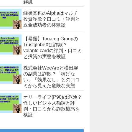
解説
蜂巣真也のAlphaはマルチ
投資詐欺？口コミ・評判と
返金成功者の体験談
【暴露】Touareg Groupの
TrustglobeXは詐欺？
volante cardの評判・口コミ
と投資の実態を検証
株式会社WeeAreと横田馨
の副業は詐欺？「稼げな
い」「効果なし」との口コ
ミから見えた危険な実態
オリーライフ(P90)は危険？
怪しいビジネス勧誘と評
判・口コミから詐欺疑惑を
検証！