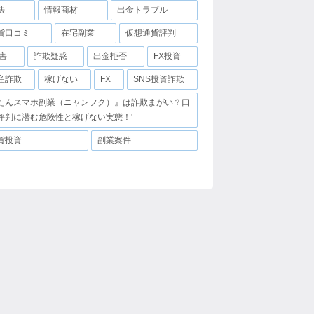
法
情報商材
出金トラブル
貨口コミ
在宅副業
仮想通貨評判
害
詐欺疑惑
出金拒否
FX投資
産詐欺
稼げない
FX
SNS投資詐欺
たんスマホ副業（ニャンフク）』は詐欺まがい？口
評判に潜む危険性と稼げない実態！'
貨投資
副業案件