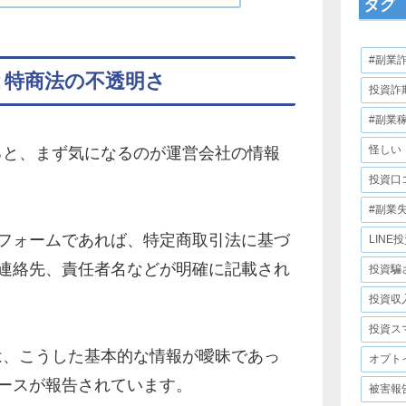
タグ
#副業
情報と特商法の不透明さ
投資詐
#副業
怪しい
べてみると、まず気になるのが運営会社の情報
投資口
#副業
フォームであれば、特定商取引法に基づ
LINE
連絡先、責任者名などが明確に記載され
投資騙
投資収
投資ス
関しては、こうした基本的な情報が曖昧であっ
オプト
ースが報告されています。
被害報