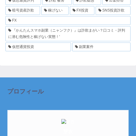
仮想通貨評判
詐欺 被害
詐欺疑惑
出金拒否
暗号資産詐欺
稼げない
FX投資
SNS投資詐欺
FX
『かんたんスマホ副業（ニャンフク）』は詐欺まがい？口コミ・評判
に潜む危険性と稼げない実態！'
仮想通貨投資
副業案件
プロフィール
芽衣