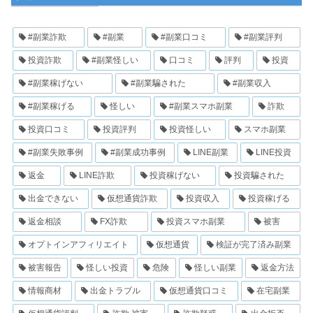
#副業詐欺
#副業
#副業口コミ
#副業評判
投資詐欺
#副業怪しい
口コミ
評判
投資
#副業稼げない
#副業騙された
#副業収入
#副業稼げる
怪しい
#副業スマホ副業
詐欺
投資口コミ
投資評判
投資怪しい
スマホ副業
#副業失敗事例
#副業成功事例
LINE副業
LINE投資
返金
LINE詐欺
投資稼げない
投資騙された
出金できない
仮想通貨詐欺
投資収入
投資稼げる
返金相談
FX詐欺
投資スマホ副業
被害
オプトインアフィリエイト
仮想通貨
検証が完了済み副業
被害報告
怪しい投資
危険
怪しい副業
返金方法
情報商材
出金トラブル
仮想通貨口コミ
在宅副業