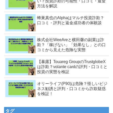
い？投資詐欺の可能性・口コミ・返金
方法を解説
蜂巣真也のAlphaはマルチ投資詐欺？
口コミ・評判と返金成功者の体験談
株式会社WeeAreと横田馨の副業は詐
欺？「稼げない」「効果なし」との口
コミから見えた危険な実態
【暴露】Touareg GroupのTrustglobeX
は詐欺？volante cardの評判・口コミと
投資の実態を検証
オリーライフ(P90)は危険？怪しいビジ
ネス勧誘と評判・口コミから詐欺疑惑
を検証！
タグ