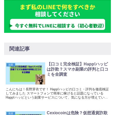
関連記事
【口コミ完全検証】Happ!ハッピ
副業
は詐欺？スマホ副業の評判と口コ
ミを全調査
こんにちは！長野芽衣です！ Happ!ハッピの口コミ・評判を徹底検証
してみました スマートフォンで簡単に稼げると話題になっている
Happ!ハッピという副業サービスについて、気になる方が増えている
ようです。SNSやネット上では「稼げた」と...
Cexiocoinは危険？仮想通貨詐欺
投資