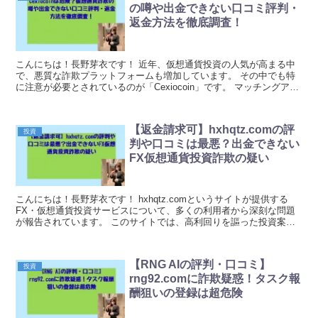
の噂や出金できない口コミ評判・
返金方法を徹底調査！
こんにちは！長野芽衣です！ 近年、仮想通貨投資の人気が高まる中
で、悪質な詐欺プラットフォームも増加しています。 その中でも特
に注意が必要とされているのが「Cexiocoin」です。 マッチングアプ
リやSNSを通じて知り合った人物から勧...
【返金請求可】hxhqtz.comの評
投資
判や口コミは最悪？出金できない
FX仮想通貨投資詐欺の疑い
こんにちは！長野芽衣です！ hxhqtz.comというサイトが提供する
FX・仮想通貨投資サービスについて、多くの利用者から深刻な問題
が報告されています。 このサイトでは、高利回りを謳った投資案件
が展開されているものの、実際の運用実績や出...
【RNG AIの評判・口コミ】
投資
rng92.comに詐欺疑惑！タスク報
酬狙いの登録は超危険