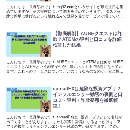
こんにちは！長野芽衣です！ rng92.comというサイトが最近注目を集
めていますが、その実態について調査を進めていきます。 タスク報
酬で簡単に稼げるという触れ込みで登録を促すサービスが増えていま
すが、本当に信頼できるのでしょうか。 ...
【徹底解剖】AUBEクエストは詐
副業
欺？ATEMの評判と口コミを詳細
検証した結果
こんにちは！長野芽衣です！ AUBEクエストとATEMとは何か AUBE
クエストとATEMという副業案件が、最近ネット上で話題になってい
ます。これらのサービスについて、どのようなものなのか、安全性に
問題がないのか、気になっている方も多い...
spreadEXは危険な投資アプリ？
投資
インフルエンサー勧誘の裏側と口
コミ・評判・詐欺疑惑を徹底解
説！
こんにちは！長野芽衣です！ spreadEXは、投資アプリとして名前が
出てくることがあります。 しかし実際に話題になるきっかけは、ア
プリの機能よりもインフルエンサー勧誘の方が目立ちます。 この時