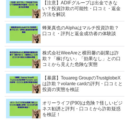
【注意】ADIFグループは出金できな
い？投資詐欺の可能性・口コミ・返金
方法を解説
蜂巣真也のAlphaはマルチ投資詐欺？
口コミ・評判と返金成功者の体験談
株式会社WeeAreと横田馨の副業は詐
欺？「稼げない」「効果なし」との口
コミから見えた危険な実態
【暴露】Touareg GroupのTrustglobeX
は詐欺？volante cardの評判・口コミと
投資の実態を検証
オリーライフ(P90)は危険？怪しいビジ
ネス勧誘と評判・口コミから詐欺疑惑
を検証！