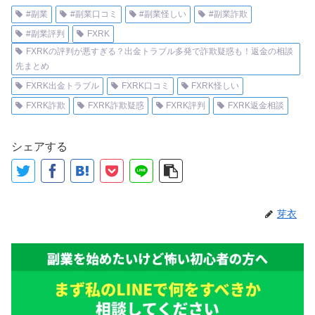
#副業
#副業口コミ
#副業怪しい
#副業詐欺
#副業評判
FXRK
FXRKの評判が悪すぎる？出金トラブル多発で詐欺疑惑も！返金の相談
先まとめ
FXRK出金トラブル
FXRK口コミ
FXRK怪しい
FXRK詐欺
FXRK詐欺疑惑
FXRK評判
FXRK返金相談
シェアする
芽衣