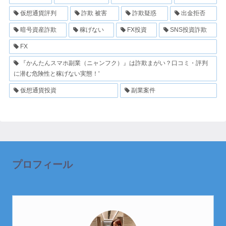
仮想通貨評判
詐欺 被害
詐欺疑惑
出金拒否
暗号資産詐欺
稼げない
FX投資
SNS投資詐欺
FX
『かんたんスマホ副業（ニャンフク）』は詐欺まがい？口コミ・評判
に潜む危険性と稼げない実態！'
仮想通貨投資
副業案件
プロフィール