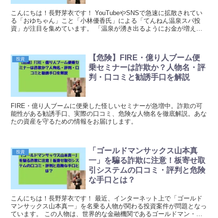
こんにちは！長野芽衣です！ YouTubeやSNSで急速に拡散されてい
る「おゆちゃん」こと「小林優香氏」による「てんねん温泉スパ投
資」が注目を集めています。 「温泉が湧き出るようにお金が増え
る」という非常に魅力的なキャッチコピーと、元引...
【危険】FIRE・億り人ブーム便
投資
乗セミナーは詐欺か？人物名・評
判・口コミと勧誘手口を解説
FIRE・億り人ブームに便乗した怪しいセミナーが急増中。詐欺の可
能性がある勧誘手口、実際の口コミ、危険な人物名を徹底解説。あな
たの資産を守るための情報をお届けします。
「ゴールドマンサックス山本真
投資
一」を騙る詐欺に注意！板寄せ取
引システムの口コミ・評判と危険
な手口とは？
こんにちは！長野芽衣です！ 最近、インターネット上で「ゴールド
マンサックス山本真一」を名乗る人物が関わる投資案件が問題となっ
ています。 この人物は、世界的な金融機関であるゴールドマン・サ