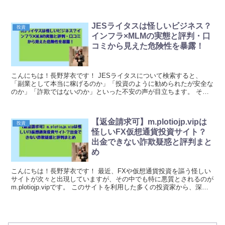
ックスの関係者であるかのように装い、投資案件への参...
JESライタスは怪しいビジネス？
投資
インフラ×MLMの実態と評判・口
コミから見えた危険性を暴露！
こんにちは！長野芽衣です！ JESライタスについて検索すると、
「副業として本当に稼げるのか」「投資のように勧められたが安全な
のか」「詐欺ではないのか」といった不安の声が目立ちます。 その
背景にあるのは、電気や通信などの生活インフラを扱い...
【返金請求可】m.plotiojp.vipは
投資
怪しいFX仮想通貨投資サイト？
出金できない詐欺疑惑と評判まと
め
こんにちは！長野芽衣です！ 最近、FXや仮想通貨投資を謳う怪しい
サイトが次々と出現していますが、その中でも特に悪質とされるのが
m.plotiojp.vipです。 このサイトを利用した多くの投資家から、深刻
な被害報告が相次いでおり、投資詐...