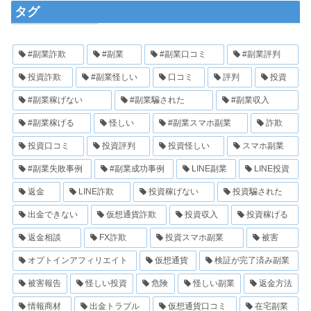
タグ
#副業詐欺
#副業
#副業口コミ
#副業評判
投資詐欺
#副業怪しい
口コミ
評判
投資
#副業稼げない
#副業騙された
#副業収入
#副業稼げる
怪しい
#副業スマホ副業
詐欺
投資口コミ
投資評判
投資怪しい
スマホ副業
#副業失敗事例
#副業成功事例
LINE副業
LINE投資
返金
LINE詐欺
投資稼げない
投資騙された
出金できない
仮想通貨詐欺
投資収入
投資稼げる
返金相談
FX詐欺
投資スマホ副業
被害
オプトインアフィリエイト
仮想通貨
検証が完了済み副業
被害報告
怪しい投資
危険
怪しい副業
返金方法
情報商材
出金トラブル
仮想通貨口コミ
在宅副業