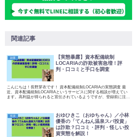
関連記事
【実態暴露】資本配備統制
副業
LOCARIAの詐欺被害急増！評
判・口コミと手口を調査
こんにちは！長野芽衣です！ 資本配備統制LOCARIAの実態調査 最
近、資本配備統制LOCARIAというサービスに関する相談が増えてい
ます。高利益が得られると宣伝されているようですが、登録前に注意
すべき点がいくつか見受けられます。本記事...
おゆひきこ（おゆちゃん）／小林
投資
優香の「てんねん温泉スパ投資」
は詐欺？口コミ・評判・怪しい投
資実態を解説！