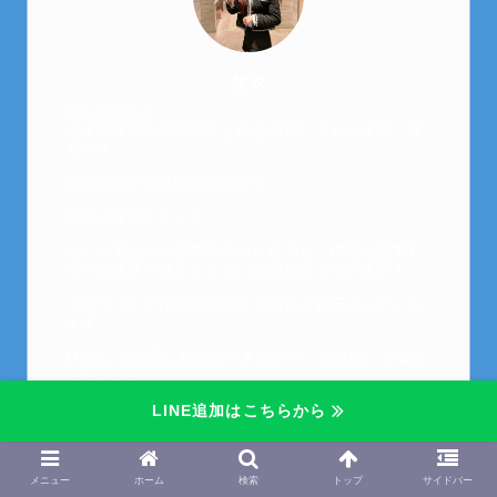
芽衣
はじめまして。
元金欠保育士の副業まとめを運営しております。芽
衣です。
趣味は女子会と映画鑑賞です。
以前は保育士でした。
全くの素人から副業を始めた私でも、現在は副業1
本での生活で好きなことに時間を使っています！
このサイトでは副業に関する情報をお伝えしていき
ます！
LINEにて質問にお答えできるので、お気軽にご連絡
ください。
LINE追加はこちらから
↓こちらからメッセージどうぞ↓
メニュー
ホーム
検索
トップ
サイドバー