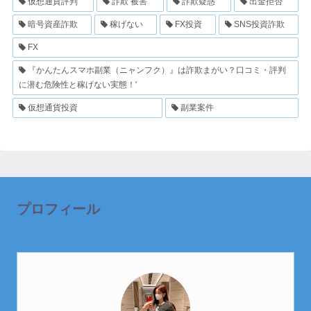
仮想通貨評判
詐欺 被害
詐欺疑惑
出金拒否
暗号資産詐欺
稼げない
FX投資
SNS投資詐欺
FX
『かんたんスマホ副業（ニャンフク）』は詐欺まがい？口コミ・評判
に潜む危険性と稼げない実態！'
仮想通貨投資
副業案件
プロフィール