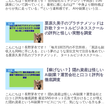
こんにちは！長野芽衣です！ 合同会社ルミナグロウ（平間歩）のAI
講座について調べていくと、最初に感じるのは**「中身より期待感ば
かりが先に走っている」**という違和感です。 AIや副業という注目
ワードを前面に押し出し、未経験でも可能、在...
栗原久美子のプラチナメソッドは
投資
詐欺？タートルビジネススクール
の評判と怪しい実態を調査
こんにちは！長野芽衣です！ 「毎月100万円の不労所得」「英語も副
収入も同時に手に入る」という夢のような宣伝文句で注目を集めてい
る栗原久美子氏のプラチナメソッド。 タートルビジネススクールが
運営するこの案件は、一見すると魅力的に見えます...
【稼げない？】隠れ資産は怪しい
副業
AI副業？運営会社と口コミ評判を
徹底調査
こんにちは！長野芽衣です！ 隠れ資産は怪しいAI副業？運営会社と
口コミ評判を徹底調査 最近SNSやネット広告で見かけることが増え
た隠れ資産というAI副業サービスについて、気になっている方も多い
のではないでしょうか。「簡単に稼げる」「AI...