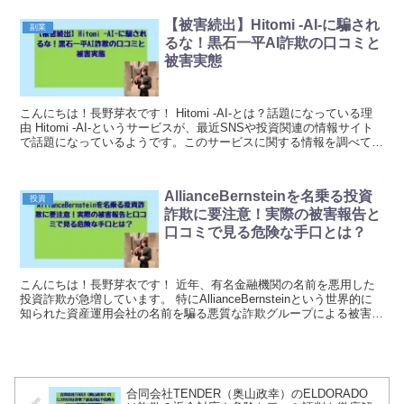
【被害続出】Hitomi -AI-に騙され
副業
るな！黒石一平AI詐欺の口コミと
被害実態
こんにちは！長野芽衣です！ Hitomi -AI-とは？話題になっている理
由 Hitomi -AI-というサービスが、最近SNSや投資関連の情報サイト
で話題になっているようです。このサービスに関する情報を調べてい
ると、注意が必要な点がい...
AllianceBernsteinを名乗る投資
投資
詐欺に要注意！実際の被害報告と
口コミで見る危険な手口とは？
こんにちは！長野芽衣です！ 近年、有名金融機関の名前を悪用した
投資詐欺が急増しています。 特にAllianceBernsteinという世界的に
知られた資産運用会社の名前を騙る悪質な詐欺グループによる被害が
相次いで報告されています。 正...
合同会社TENDER（奥山政幸）のELDORADO