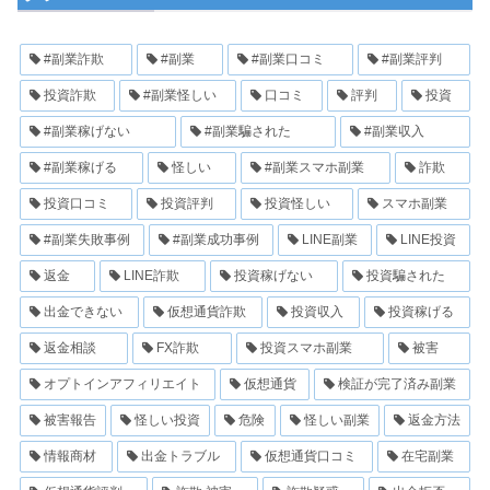
#副業詐欺
#副業
#副業口コミ
#副業評判
投資詐欺
#副業怪しい
口コミ
評判
投資
#副業稼げない
#副業騙された
#副業収入
#副業稼げる
怪しい
#副業スマホ副業
詐欺
投資口コミ
投資評判
投資怪しい
スマホ副業
#副業失敗事例
#副業成功事例
LINE副業
LINE投資
返金
LINE詐欺
投資稼げない
投資騙された
出金できない
仮想通貨詐欺
投資収入
投資稼げる
返金相談
FX詐欺
投資スマホ副業
被害
オプトインアフィリエイト
仮想通貨
検証が完了済み副業
被害報告
怪しい投資
危険
怪しい副業
返金方法
情報商材
出金トラブル
仮想通貨口コミ
在宅副業