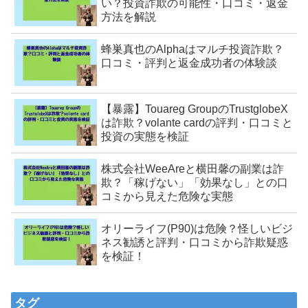
い？投資詐欺の可能性・口コミ・返金
方法を解説
蜂巣真也のAlphaはマルチ投資詐欺？
口コミ・評判と返金成功者の体験談
【暴露】Touareg GroupのTrustglobeX
は詐欺？volante cardの評判・口コミと
投資の実態を検証
株式会社WeeAreと横田馨の副業は詐
欺？「稼げない」「効果なし」との口
コミから見えた危険な実態
オリーライフ(P90)は危険？怪しいビジ
ネス勧誘と評判・口コミから詐欺疑惑
を検証！
タグ