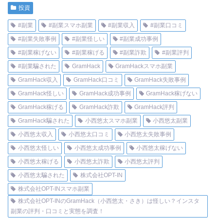
投資
#副業
#副業スマホ副業
#副業収入
#副業口コミ
#副業失敗事例
#副業怪しい
#副業成功事例
#副業稼げない
#副業稼げる
#副業詐欺
#副業評判
#副業騙された
GramHack
GramHackスマホ副業
GramHack収入
GramHack口コミ
GramHack失敗事例
GramHack怪しい
GramHack成功事例
GramHack稼げない
GramHack稼げる
GramHack詐欺
GramHack評判
GramHack騙された
小西悠太スマホ副業
小西悠太副業
小西悠太収入
小西悠太口コミ
小西悠太失敗事例
小西悠太怪しい
小西悠太成功事例
小西悠太稼げない
小西悠太稼げる
小西悠太詐欺
小西悠太評判
小西悠太騙された
株式会社OPT-IN
株式会社OPT-INスマホ副業
株式会社OPT-INのGramHack（小西悠太・さき）は怪しい？インスタ
副業の評判・口コミと実態を調査！