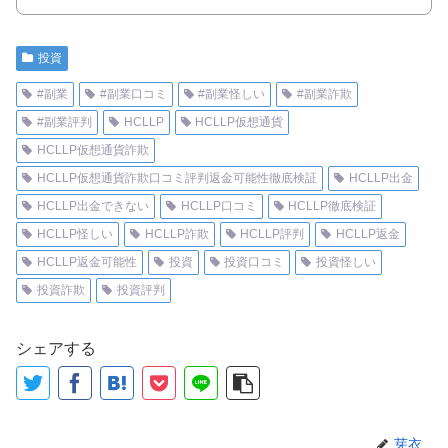
投資
#副業
#副業口コミ
#副業怪しい
#副業詐欺
#副業評判
HCLLP
HCLLP仮想通貨
HCLLP仮想通貨詐欺
HCLLP仮想通貨詐欺口コミ評判返金可能性徹底検証
HCLLP出金
HCLLP出金できない
HCLLP口コミ
HCLLP徹底検証
HCLLP怪しい
HCLLP詐欺
HCLLP評判
HCLLP返金
HCLLP返金可能性
投資
投資口コミ
投資怪しい
投資詐欺
投資評判
シェアする
芽衣