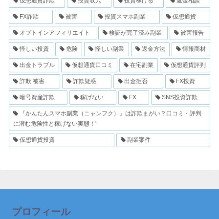
仮想通貨詐欺
投資収入
投資稼げる
返金相談
FX詐欺
被害
投資スマホ副業
仮想通貨
オプトインアフィリエイト
検証が完了済み副業
被害報告
怪しい投資
危険
怪しい副業
返金方法
情報商材
出金トラブル
仮想通貨口コミ
在宅副業
仮想通貨評判
詐欺 被害
詐欺疑惑
出金拒否
FX投資
暗号資産詐欺
稼げない
FX
SNS投資詐欺
『かんたんスマホ副業（ニャンフク）』は詐欺まがい？口コミ・評判
に潜む危険性と稼げない実態！'
仮想通貨投資
副業案件
プロフィール