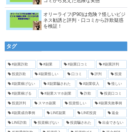
コミから見えた危険な実態
オリーライフ(P90)は危険？怪しいビジ
ネス勧誘と評判・口コミから詐欺疑惑
を検証！
タグ
#副業詐欺
#副業
#副業口コミ
#副業評判
投資詐欺
#副業怪しい
口コミ
評判
投資
#副業稼げない
#副業騙された
#副業収入
怪しい
#副業稼げる
#副業スマホ副業
詐欺
投資口コミ
投資評判
スマホ副業
投資怪しい
#副業失敗事例
#副業成功事例
LINE副業
LINE投資
返金
LINE詐欺
投資稼げない
投資騙された
出金できない