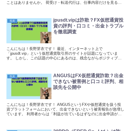
ことはありませんか。 荷受け・転送代行は、仕事内容だけを見ると
単純です。 しかし実際には、副業としては不自然...
jpusdt.vipは詐欺？FX仮想通貨投
投資
資の評判・口コミ・出金トラブル
を徹底調査
こんにちは！長野芽衣です！ 最近、インターネット上で
「jpusdt.vip」という仮想通貨取引所のサイトが話題になっていま
す。 しかし、この話題の中心にあるのは、残念ながらポジティブな
評判ではなく、詐欺被害に関する深刻な報告の数々です。...
ANGUSはFX仮想通貨詐欺？出金
投資
できない被害例と口コミ評判、相
談先を公開中
こんにちは！長野芽衣です！ ANGUSというFXや仮想通貨を扱う投
資プラットフォームにおいて、出金できないという被害報告が急増し
ています。 利用者からは「利益が出ているはずなのに出金申請が一
向に承認されない」「サポートに連絡しても返答が...