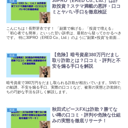
30PRO（ERED Co., Ltd.）は詐
投資
欺投資？ステマ満載の悪評・口コ
ミとヤバい手口を徹底検証
こんにちは！長野芽衣です！ 「副業で稼げる」「投資で増える」
「初心者でも簡単」といった甘い訴求は、最初から疑ってかかるべき
です。 特に30PRO（ERED Co., Ltd.）のように“副業×投資”を前面に
出す案件は、努力や知識の不足を...
【危険】暗号資産380万円だまし
投資
取り詐欺とは？口コミ・評判と不
安を煽る手口を解説
暗号資産で380万円をだまし取られる詐欺が相次いでいます。SNSで
の勧誘、不安を煽る手口、実際の口コミなど、被害の実態と詐欺師た
ちの巧妙な手法を詳しく解説します。
秋田式ピースFXは詐欺？勝てな
投資
い噂の口コミ・評判や危険な仕組
みの実態を徹底リサーチ！