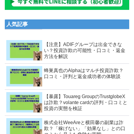
人気記事
【注意】ADIFグループは出金できな
い？投資詐欺の可能性・口コミ・返金
方法を解説
蜂巣真也のAlphaはマルチ投資詐欺？
口コミ・評判と返金成功者の体験談
【暴露】Touareg GroupのTrustglobeX
は詐欺？volante cardの評判・口コミと
投資の実態を検証
株式会社WeeAreと横田馨の副業は詐
欺？「稼げない」「効果なし」との口