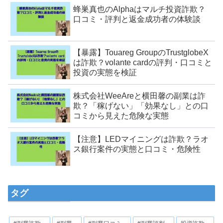
蜂巣真也のAlphaはマルチ投資詐欺？
口コミ・評判と返金成功者の体験談
【暴露】Touareg GroupのTrustglobeX
は詐欺？volante cardの評判・口コミと
投資の実態を検証
株式会社WeeAreと横田馨の副業は詐
欺？「稼げない」「効果なし」との口
コミから見えた危険な実態
【注意】LEDマイニングは詐欺？ラオ
ス銀行案件の実態と口コミ・危険性
タグ