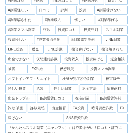
#副業詐欺
#副業
#副業口コミ
#副業評判
投資詐欺
#副業怪しい
口コミ
評判
投資
#副業稼げない
#副業騙された
#副業収入
怪しい
#副業稼げる
#副業スマホ副業
詐欺
投資口コミ
投資評判
スマホ副業
投資怪しい
#副業失敗事例
#副業成功事例
LINE副業
LINE投資
返金
LINE詐欺
投資稼げない
投資騙された
出金できない
仮想通貨詐欺
投資収入
投資稼げる
返金相談
被害
FX詐欺
仮想通貨
投資スマホ副業
オプトインアフィリエイト
検証が完了済み副業
被害報告
怪しい投資
危険
怪しい副業
返金方法
情報商材
出金トラブル
仮想通貨口コミ
在宅副業
仮想通貨評判
詐欺 被害
詐欺疑惑
出金拒否
FX投資
暗号資産詐欺
FX
稼げない
SNS投資詐欺
『かんたんスマホ副業（ニャンフク）』は詐欺まがい？口コミ・評判に