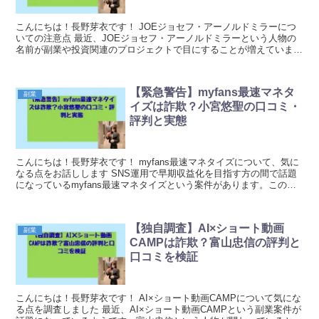
こんにちは！長野芽衣です！ JOEジョセフ・アーノルドミラーにつ
いての注意点 最近、JOEジョセフ・アーノルドミラーという人物の
名前が副業や投資関連のプロジェクトで目にすることが増えていま
す。SNSや広告サイトで「簡単に稼げる」「誰でも...
【緊急警告】myfans最速マネタ
副業
イズは詐欺？小宮悠聖の口コミ・
評判と実態
こんにちは！長野芽衣です！ myfans最速マネタイズについて、気に
なる点をお話しします SNS運用で早期収益化を目指す方の間で話題
になっているmyfans最速マネタイズという案件があります。このサ
ービスは、SNSフォロワー獲得から現金...
【独自調査】AI×ショート動画
副業
CAMPは詐欺？富山忠信の評判と
口コミを検証
こんにちは！長野芽衣です！ AI×ショート動画CAMPについて気にな
る点を調査しました 最近、AI×ショート動画CAMPという副業案件が