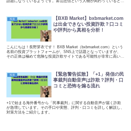
話題になっているようです。富山忠信という人物が関わっているとさ
れており、「AIを使ってショート動画で...
【BXB Market】bxbmarket.com
投資
は出金できない投資詐欺？口コミ
や評判から真相を分析！
こんにちは！長野芽衣です！ BXB Market（bxbmarket.com）という
名前の投資プラットフォームが、SNS上で話題となっていますが、
その正体は極めて危険な投資詐欺サイトである可能性が非常に高いこ
とが判明しています。 多くの...
【緊急警告拡散】「+1」発信の民
投資
事裁判自動音声は詐欺？評判・口
コミと恐怖を煽る流れ
+1で始まる海外番号から「民事裁判」に関する自動音声が届く詐欺
が急増しています。その手口や実態、評判・口コミを詳しく解説し、
対策方法をご紹介します。