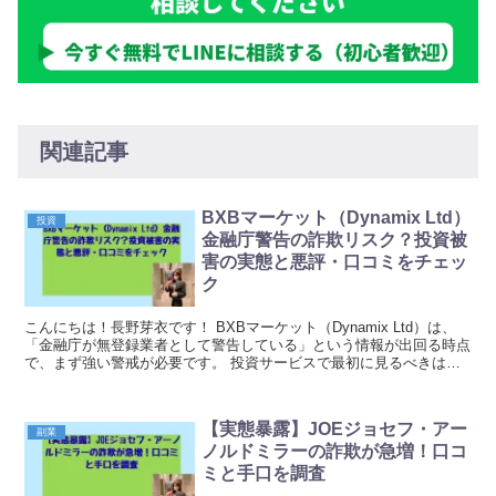
関連記事
BXBマーケット（Dynamix Ltd）
投資
金融庁警告の詐欺リスク？投資被
害の実態と悪評・口コミをチェッ
ク
こんにちは！長野芽衣です！ BXBマーケット（Dynamix Ltd）は、
「金融庁が無登録業者として警告している」という情報が出回る時点
で、まず強い警戒が必要です。 投資サービスで最初に見るべきは、
派手な利益アピールではなく、登録や運営...
【実態暴露】JOEジョセフ・アー
副業
ノルドミラーの詐欺が急増！口コ
ミと手口を調査