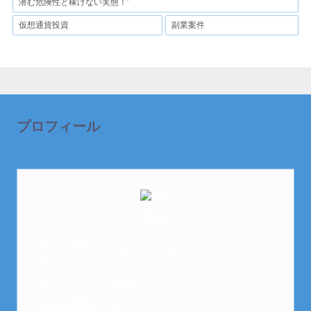
潜む危険性と稼げない実態！'
仮想通貨投資
副業案件
プロフィール
芽衣
はじめまして。
元金欠保育士の副業まとめを運営しております。芽
衣です。
趣味は女子会と映画鑑賞です。
以前は保育士でした。