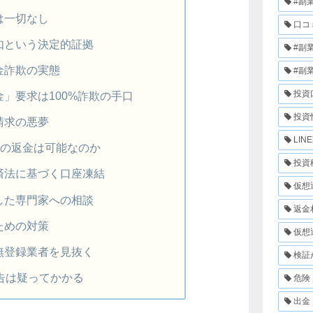
#副
は一切なし
口コ
如という決定的証拠
#副
金詐欺の実態
#副
投資
」要求は100%詐欺の手口
投資
請求の悪夢
LIN
からの返金は可能なのか
投資
済法に基づく口座凍結
仮想
した専門家への相談
返金
ための対策
仮想
無登録業者を見抜く
検証
告は疑ってかかる
危険
出金