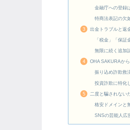
金融庁への登録
特商法表記の欠
出金トラブルと返
「税金」「保証金
無限に続く追加
OHA SAKURA
振り込め詐欺救
投資詐欺に特化
二度と騙されない
格安ドメインと
SNSの芸能人広