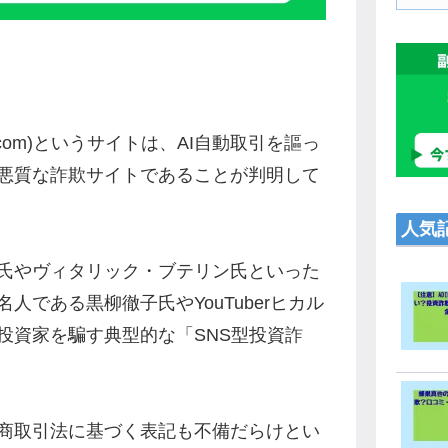
kura.com)というサイトは、AI自動取引を謳っ
悪質な詐欺サイトであることが判明して
人気
氏やヴィタリック・ブテリン氏といった
人である黒柳徹子氏やYouTuberヒカル
投資家を騙す典型的な「SNS型投資詐
商取引法に基づく表記も不備だらけとい