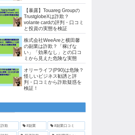
【暴露】Touareg Groupの
TrustglobeXは詐欺？
volante cardの評判・口コミ
と投資の実態を検証
株式会社WeeAreと横田馨
の副業は詐欺？「稼げな
い」「効果なし」との口コ
ミから見えた危険な実態
オリーライフ(P90)は危険？
怪しいビジネス勧誘と評
判・口コミから詐欺疑惑を
検証！
業詐欺
#副業
#副業口コミ