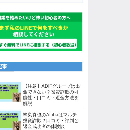
記事
【注意】ADIFグループは出
金できない？投資詐欺の可
能性・口コミ・返金方法を
解説
蜂巣真也のAlphaはマルチ
投資詐欺？口コミ・評判と
返金成功者の体験談