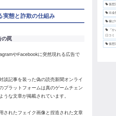
仮想
出金
ぎる実態と詐欺の仕組み
稼げ
『か
口コミ
告の罠
仮想
tagramやFacebookに突然現れる広告で
対談記事を装った偽の読売新聞オンライ
のプラットフォームは真のゲームチェン
ような文章が掲載されています。
用されたフェイク画像と捏造された文章