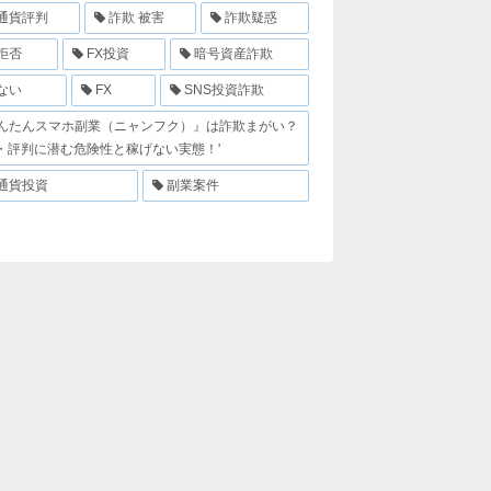
通貨評判
詐欺 被害
詐欺疑惑
拒否
FX投資
暗号資産詐欺
ない
FX
SNS投資詐欺
んたんスマホ副業（ニャンフク）』は詐欺まがい？
・評判に潜む危険性と稼げない実態！'
通貨投資
副業案件