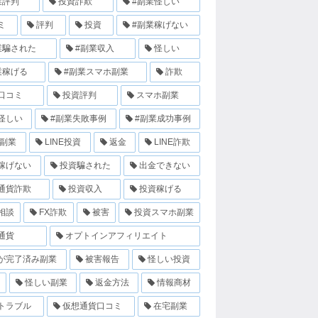
業評判
投資詐欺
#副業怪しい
ミ
評判
投資
#副業稼げない
業騙された
#副業収入
怪しい
業稼げる
#副業スマホ副業
詐欺
口コミ
投資評判
スマホ副業
怪しい
#副業失敗事例
#副業成功事例
E副業
LINE投資
返金
LINE詐欺
稼げない
投資騙された
出金できない
通貨詐欺
投資収入
投資稼げる
相談
FX詐欺
被害
投資スマホ副業
通貨
オプトインアフィリエイト
が完了済み副業
被害報告
怪しい投資
怪しい副業
返金方法
情報商材
トラブル
仮想通貨口コミ
在宅副業