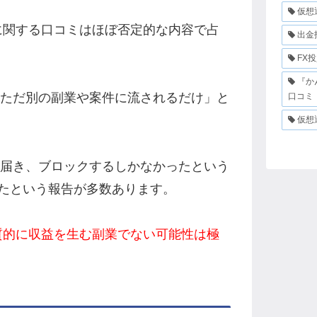
仮想
FEに関する口コミはほぼ否定的な内容で占
出金
FX
『か
「ただ別の副業や案件に流されるだけ」と
口コミ
仮想
く届き、ブロックするしかなかったという
たという報告が多数あります。
が実質的に収益を生む副業でない可能性は極