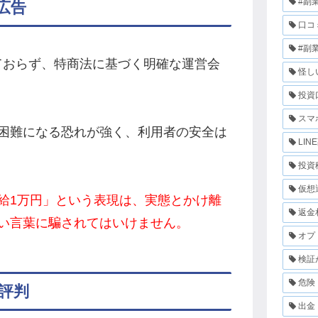
#副
広告
口コ
#副
されておらず、特商法に基づく明確な運営会
怪し
投資
スマ
困難になる恐れが強く、利用者の安全は
LIN
投資
仮想
給1万円」という表現は、実態とかけ離
返金
い言葉に騙されてはいけません。
オプ
検証
危険
評判
出金