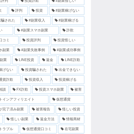
業評判
投資詐欺
#副業怪しい
ミ
評判
投資
#副業稼げない
業騙された
#副業収入
#副業稼げる
い
#副業スマホ副業
詐欺
口コミ
投資評判
投資怪しい
ホ副業
#副業失敗事例
#副業成功事例
E副業
LINE投資
返金
LINE詐欺
稼げない
投資騙された
出金できない
通貨詐欺
投資収入
投資稼げる
相談
FX詐欺
投資スマホ副業
被害
トインアフィリエイト
仮想通貨
が完了済み副業
被害報告
怪しい投資
怪しい副業
返金方法
情報商材
トラブル
仮想通貨口コミ
在宅副業