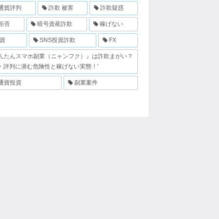
通貨評判
詐欺 被害
詐欺疑惑
拒否
暗号資産詐欺
稼げない
投資
SNS投資詐欺
FX
んたんスマホ副業（ニャンフク）』は詐欺まがい？
・評判に潜む危険性と稼げない実態！'
通貨投資
副業案件