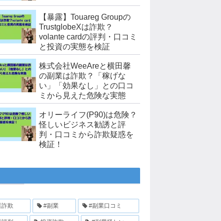
【暴露】Touareg Groupの
TrustglobeXは詐欺？
volante cardの評判・口コミ
と投資の実態を検証
株式会社WeeAreと横田馨
の副業は詐欺？「稼げな
い」「効果なし」との口コ
ミから見えた危険な実態
オリーライフ(P90)は危険？
怪しいビジネス勧誘と評
判・口コミから詐欺疑惑を
検証！
業詐欺
#副業
#副業口コミ