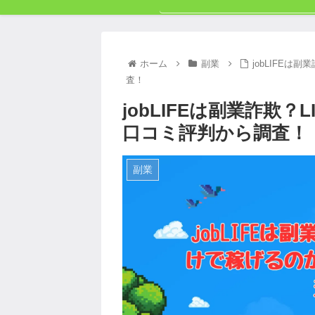
ホーム
副業
jobLIFEは
査！
jobLIFEは副業詐欺
口コミ評判から調査！
副業