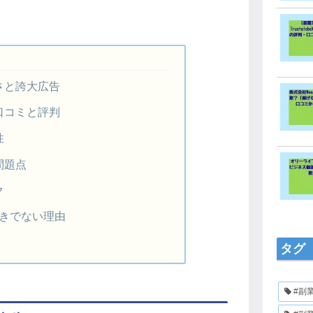
さと誇大広告
口コミと評判
性
問題点
ク
るべきでない理由
タグ
#副