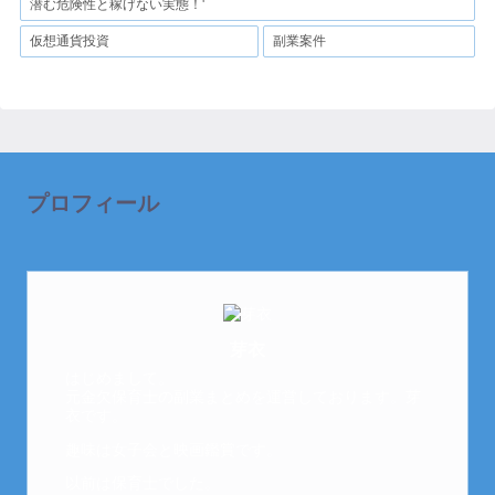
潜む危険性と稼げない実態！'
仮想通貨投資
副業案件
プロフィール
芽衣
はじめまして。
元金欠保育士の副業まとめを運営しております。芽
衣です。
趣味は女子会と映画鑑賞です。
以前は保育士でした。