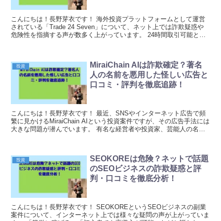
こんにちは！長野芽衣です！ 海外投資プラットフォームとして運営
されている「Trade 24 Seven」について、ネット上では詐欺疑惑や
危険性を指摘する声が数多く上がっています。 24時間取引可能とい
う魅力的な謳い文句で投資家を勧誘して...
MiraiChain AIは詐欺確定？著名
投資
人の名前を悪用した怪しい広告と
口コミ・評判を徹底追跡！
こんにちは！長野芽衣です！ 最近、SNSやインターネット広告で頻
繁に見かけるMiraiChain AIという投資案件ですが、その広告手法には
大きな問題が潜んでいます。 有名な経営者や投資家、芸能人の名前
や顔写真を無断で使用し、あたかもそ...
SEOKOREは危険？ネットで話題
投資
のSEOビジネスの詐欺疑惑と評
判・口コミを徹底分析！
こんにちは！長野芽衣です！ SEOKOREというSEOビジネスの副業
案件について、インターネット上では様々な疑問の声が上がっていま