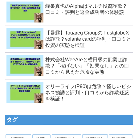
蜂巣真也のAlphaはマルチ投資詐欺？
口コミ・評判と返金成功者の体験談
【暴露】Touareg GroupのTrustglobeX
は詐欺？volante cardの評判・口コミと
投資の実態を検証
株式会社WeeAreと横田馨の副業は詐
欺？「稼げない」「効果なし」との口
コミから見えた危険な実態
オリーライフ(P90)は危険？怪しいビジ
ネス勧誘と評判・口コミから詐欺疑惑
を検証！
タグ