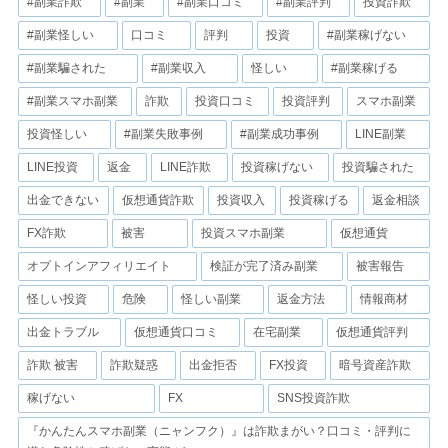
#副業詐欺
#副業
#副業口コミ
#副業評判
投資詐欺
#副業怪しい
口コミ
評判
投資
#副業稼げない
#副業騙された
#副業収入
怪しい
#副業稼げる
#副業スマホ副業
詐欺
投資口コミ
投資評判
スマホ副業
投資怪しい
#副業失敗事例
#副業成功事例
LINE副業
LINE投資
返金
LINE詐欺
投資稼げない
投資騙された
出金できない
仮想通貨詐欺
投資収入
投資稼げる
返金相談
FX詐欺
被害
投資スマホ副業
仮想通貨
オプトインアフィリエイト
検証が完了済み副業
被害報告
怪しい投資
危険
怪しい副業
返金方法
情報商材
出金トラブル
仮想通貨口コミ
在宅副業
仮想通貨評判
詐欺 被害
詐欺疑惑
出金拒否
FX投資
暗号資産詐欺
稼げない
FX
SNS投資詐欺
『かんたんスマホ副業（ニャンフク）』は詐欺まがい？口コミ・評判に