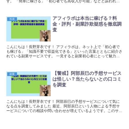
す。 「簡単に稼げる」「初心者でも高収入が可能」などと謳われて
いますが、その実態は極めて...
アフィラボは本当に稼げる？料
投資
金・評判・副業詐欺疑惑を徹底調
査
こんにちは！長野芽衣です！ アフィラボは、ネット上で「初心者で
も稼げる」「知識不要で収益化できる」といった言葉とともに紹介さ
れている副業サービスです。 一見すると副業初心者にとって魅力的
に映りますが、冷静に内容を確認すると具体的な稼ぎ方...
【警戒】阿部辰巳の予想サービス
副業
は怪しい？当たらないとの口コミ
を調査
こんにちは！長野芽衣です！ 阿部辰巳の予想サービスについて気に
なる点を調査してみました 最近、阿部辰巳という人物による予想サ
ービスについての相談や問い合わせが増えているようです。このサー
ビスについて「当たらない」という口コミや「怪しい」...