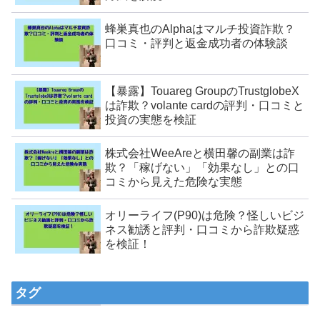
蜂巣真也のAlphaはマルチ投資詐欺？
口コミ・評判と返金成功者の体験談
【暴露】Touareg GroupのTrustglobeX
は詐欺？volante cardの評判・口コミと
投資の実態を検証
株式会社WeeAreと横田馨の副業は詐
欺？「稼げない」「効果なし」との口
コミから見えた危険な実態
オリーライフ(P90)は危険？怪しいビジ
ネス勧誘と評判・口コミから詐欺疑惑
を検証！
タグ