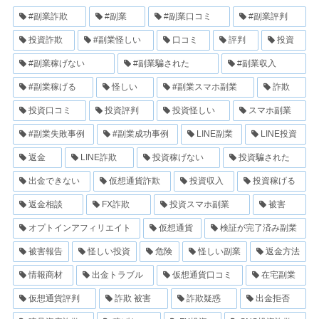
#副業詐欺
#副業
#副業口コミ
#副業評判
投資詐欺
#副業怪しい
口コミ
評判
投資
#副業稼げない
#副業騙された
#副業収入
#副業稼げる
怪しい
#副業スマホ副業
詐欺
投資口コミ
投資評判
投資怪しい
スマホ副業
#副業失敗事例
#副業成功事例
LINE副業
LINE投資
返金
LINE詐欺
投資稼げない
投資騙された
出金できない
仮想通貨詐欺
投資収入
投資稼げる
返金相談
FX詐欺
投資スマホ副業
被害
オプトインアフィリエイト
仮想通貨
検証が完了済み副業
被害報告
怪しい投資
危険
怪しい副業
返金方法
情報商材
出金トラブル
仮想通貨口コミ
在宅副業
仮想通貨評判
詐欺 被害
詐欺疑惑
出金拒否