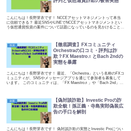
評判と仮想通貨詐欺の被害実態
こんにちは！長野芽衣です！ NCCEアセットマネジメントって本当
に信頼できる？ 最近SNSやLINEでNCCEアセットマネジメントとい
う仮想通貨投資の案件について話題になっているのを見かけることが
増えています。高い利益を約束していたり、...
【徹底調査】FXコミュニティ
投資
Orchestraの口コミ・評判は詐
欺？FX Maestro♬とBach 2ndの
実態を暴露
こんにちは！長野芽衣です！ 最近、「Orchestra」という名称のFXコ
ミュニティが、SNSやメッセージアプリを通じて参加者を募集して
います。 このコミュニティは、「FX Maestro♬」や「Bach 2nd」と
いった独特な名称を使...
【偽対談詐欺】Investic Proの詐
副業
欺全貌！孫正義・寺島実郎偽装広
告の手口を解剖
こんにちは！長野芽衣です！ 偽対談詐欺の実態とInvestic Proについ