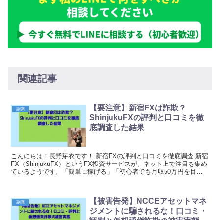
関連記事
【要注意】新宿FXは詐欺？
副業
ShinjukuFXの評判と口コミを徹
底調査した結果
こんにちは！長野芽衣です！ 新宿FXの評判と口コミを徹底調査 新宿
FX（ShinjukuFX）というFX投資サービスが、ネット上で注目を集め
ているようです。「簡単に稼げる」「初心者でも月収50万円を目指
せる」といった謳い文句で勧誘されて...
【被害告発】NCCEアセットマネ
副業
ジメントに騙されるな！口コミ・