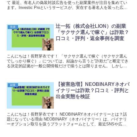
て 最近、有名人の偽装対談広告を使った副業案件が注目を集めてい
ます。Investic Proというサービスが、実在する著名人を装った広告
で勧誘しているという話が...
辻一拓（株式会社LION）の副業
投資
「サクサク選んで稼ぐ」は詐欺？
口コミ・評判・返金事例を調査
こんにちは！長野芽衣です！ 「サクサク選んで稼ぐ（サクサク選ん
でしっかり稼ぐ）」については、結論から言うと“詐欺だ”と断定でき
る決定的証拠が一般公開情報だけで揃うとは限りません。 しかし、
宣伝の見せ方や導線、説明の出し方を総合すると、限...
【被害急増】NEOBINARYネオバ
副業
イナリーは詐欺？口コミ・評判と
出金実態を検証
こんにちは！長野芽衣です！ NEOBINARYネオバイナリーとは？話
題になっている理由 NEOBINARY（ネオバイナリー）は、バイナリ
ーオプション取引を扱うプラットフォームとして、最近SNSや広告
で見かけることが増えています。「簡単に...