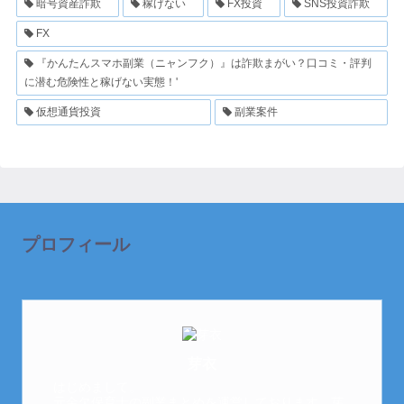
暗号資産詐欺
稼げない
FX投資
SNS投資詐欺
FX
『かんたんスマホ副業（ニャンフク）』は詐欺まがい？口コミ・評判
に潜む危険性と稼げない実態！'
仮想通貨投資
副業案件
プロフィール
芽衣
はじめまして。
元金欠保育士の副業まとめを運営しております。芽