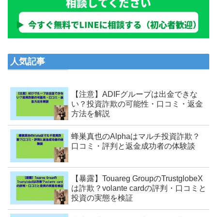
人気記事
【注意】ADIFグループは出金できな
い？投資詐欺の可能性・口コミ・返金
方法を解説
蜂巣真也のAlphaはマルチ投資詐欺？
口コミ・評判と返金成功者の体験談
【暴露】Touareg GroupのTrustglobeX
は詐欺？volante cardの評判・口コミと
投資の実態を検証