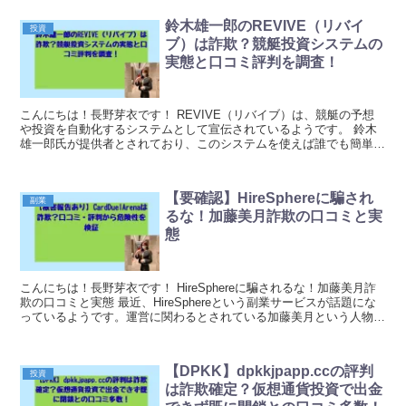
鈴木雄一郎のREVIVE（リバイ
投資
ブ）は詐欺？競艇投資システムの
実態と口コミ評判を調査！
こんにちは！長野芽衣です！ REVIVE（リバイブ）は、競艇の予想
や投資を自動化するシステムとして宣伝されているようです。 鈴木
雄一郎氏が提供者とされており、このシステムを使えば誰でも簡単に
競艇で利益を上げられるという触れ込みになってい...
【要確認】HireSphereに騙され
副業
るな！加藤美月詐欺の口コミと実
態
こんにちは！長野芽衣です！ HireSphereに騙されるな！加藤美月詐
欺の口コミと実態 最近、HireSphereという副業サービスが話題にな
っているようです。運営に関わるとされている加藤美月という人物に
ついて、インターネット上でも様...
【DPKK】dpkkjpapp.ccの評判
投資
は詐欺確定？仮想通貨投資で出金