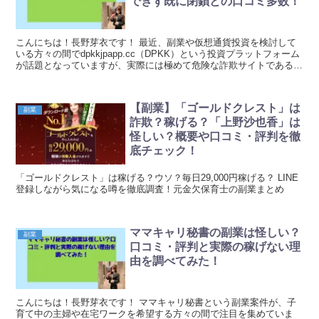
できず既に閉鎖との口コミ多数！
こんにちは！長野芽衣です！ 最近、副業や仮想通貨投資を検討して
いる方々の間でdpkkjpapp.cc（DPKK）という投資プラットフォーム
が話題となっていますが、実際には極めて危険な詐欺サイトである可
能性が確定的です。 多くの利用者が出...
【副業】「ゴールドクレスト」は
副業
詐欺？稼げる？「上野沙也香」は
怪しい？概要や口コミ・評判を徹
底チェック！
「ゴールドクレスト」は稼げる？ウソ？毎日29,000円稼げる？ LINE
登録しながら気になる噂を徹底調査！元金欠保育士の副業まとめ
ママキャリ秘書の副業は怪しい？
副業
口コミ・評判と実際の稼げない理
由を調べてみた！
こんにちは！長野芽衣です！ ママキャリ秘書という副業案件が、子
育て中の主婦や在宅ワークを希望する方々の間で注目を集めていま