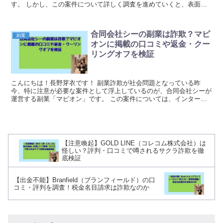
す。 しかし、この案件について詳しく調査を進めていくと、表面的
な魅力とは裏腹に、多くの疑問点や不安要素が次々と明ら...
合同会社シーの副業は詐欺？マピ
副業
オンに掲載の口コミや返金・クー
リングオフを検証
こんにちは！長野芽衣です！ 副業詐欺が社会問題となっている昨
今、特に注意が必要な案件として浮上しているのが、合同会社シーが
運営する副業「マピオン」です。 この案件については、インターネ
ット上で数多くの被害報告や悪評が投稿されており、その...
【注意喚起】GOLD LINE（コレコム株式会社）は
怪しい？評判・口コミで噂されるサクラ詐欺を徹
底検証
【出金不能】Branfield（ブランフィールド）の口
コミ・評判を調査！税金名目請求は詐欺なのか