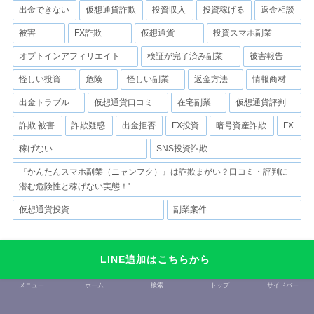
出金できない
仮想通貨詐欺
投資収入
投資稼げる
返金相談
被害
FX詐欺
仮想通貨
投資スマホ副業
オプトインアフィリエイト
検証が完了済み副業
被害報告
怪しい投資
危険
怪しい副業
返金方法
情報商材
出金トラブル
仮想通貨口コミ
在宅副業
仮想通貨評判
詐欺 被害
詐欺疑惑
出金拒否
FX投資
暗号資産詐欺
FX
稼げない
SNS投資詐欺
『かんたんスマホ副業（ニャンフク）』は詐欺まがい？口コミ・評判に
潜む危険性と稼げない実態！'
仮想通貨投資
副業案件
LINE追加はこちらから
メニュー
ホーム
検索
トップ
サイドバー
プロフィール