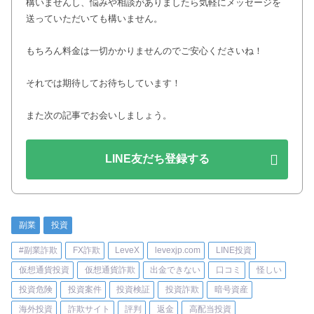
構いませんし、悩みや相談がありましたら気軽にメッセージを
送っていただいても構いません。
もちろん料金は一切かかりませんのでご安心くださいね！
それでは期待してお待ちしています！
また次の記事でお会いしましょう。
LINE友だち登録する
副業
投資
#副業詐欺
FX詐欺
LeveX
levexjp.com
LINE投資
仮想通貨投資
仮想通貨詐欺
出金できない
口コミ
怪しい
投資危険
投資案件
投資検証
投資詐欺
暗号資産
海外投資
詐欺サイト
評判
返金
高配当投資