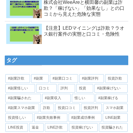
株式会社WeeAreと横田馨の副業は詐
欺？「稼げない」「効果なし」との口
コミから見えた危険な実態
【注意】LEDマイニングは詐欺？ラオ
ス銀行案件の実態と口コミ・危険性
タグ
#副業詐欺
#副業
#副業口コミ
#副業評判
投資詐欺
#副業怪しい
口コミ
評判
投資
#副業稼げない
#副業騙された
#副業収入
怪しい
#副業稼げる
#副業スマホ副業
詐欺
投資口コミ
投資評判
スマホ副業
投資怪しい
#副業失敗事例
#副業成功事例
LINE副業
LINE投資
返金
LINE詐欺
投資稼げない
投資騙された