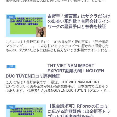
業や投資に興味がある人ほど気になりやすい案件です。 しかし
「億」「短期」「自動」などの強い言葉が並ぶほど、現実と...
吉野幸「愛言葉」はサクラだらけ
投資
の出会い系詐欺？合同会社ライン
ワークの悪質手口と被害を検証
こんにちは！長野芽衣です！ 「心の扉を開く愛の言葉」「完全匿名
マッチング」——。 こんな甘いキャッチコピーに惹かれて登録した
ものの、気づいたときには誰とも会えないまま多額のポイント代を失
っていた、という口コミが後を絶たない...
THT VIET NAM IMPORT
投資
EXPORT副業の闇！NGUYEN
DUC TUYEN口コミ評判検証
こんにちは！長野芽衣です！ 最近、THT VIET NAM IMPORT
EXPORTという海外企業が関わる副業案件が、日本国内で広まりつ
つあります。 代表者とされるNGUYEN DUC TUYEN（グエン・ドゥ
ック・トゥエン）の名前も...
【返金請求可】RForexの口コミ
投資
に広がる詐欺疑惑！出金拒否トラ
ブルと利用者評判を紹介