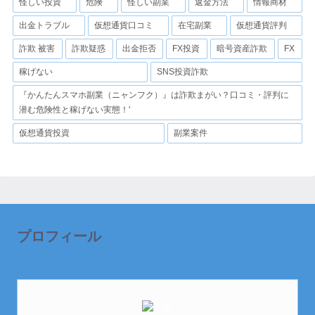
怪しい投資
危険
怪しい副業
返金方法
情報商材
出金トラブル
仮想通貨口コミ
在宅副業
仮想通貨評判
詐欺 被害
詐欺疑惑
出金拒否
FX投資
暗号資産詐欺
FX
稼げない
SNS投資詐欺
『かんたんスマホ副業（ニャンフク）』は詐欺まがい？口コミ・評判に
潜む危険性と稼げない実態！'
仮想通貨投資
副業案件
プロフィール