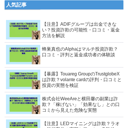
人気記事
【注意】ADIFグループは出金できな
い？投資詐欺の可能性・口コミ・返金
方法を解説
蜂巣真也のAlphaはマルチ投資詐欺？
口コミ・評判と返金成功者の体験談
【暴露】Touareg GroupのTrustglobeX
は詐欺？volante cardの評判・口コミと
投資の実態を検証
株式会社WeeAreと横田馨の副業は詐
欺？「稼げない」「効果なし」との口
コミから見えた危険な実態
【注意】LEDマイニングは詐欺？ラオ