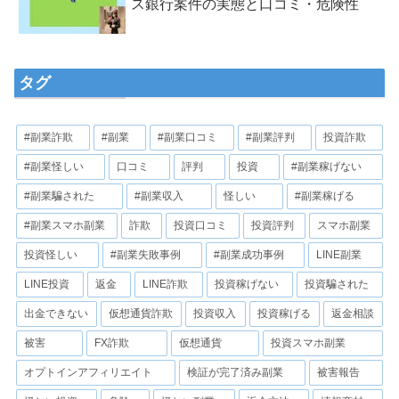
ス銀行案件の実態と口コミ・危険性
タグ
#副業詐欺
#副業
#副業口コミ
#副業評判
投資詐欺
#副業怪しい
口コミ
評判
投資
#副業稼げない
#副業騙された
#副業収入
怪しい
#副業稼げる
#副業スマホ副業
詐欺
投資口コミ
投資評判
スマホ副業
投資怪しい
#副業失敗事例
#副業成功事例
LINE副業
LINE投資
返金
LINE詐欺
投資稼げない
投資騙された
出金できない
仮想通貨詐欺
投資収入
投資稼げる
返金相談
被害
FX詐欺
仮想通貨
投資スマホ副業
オプトインアフィリエイト
検証が完了済み副業
被害報告