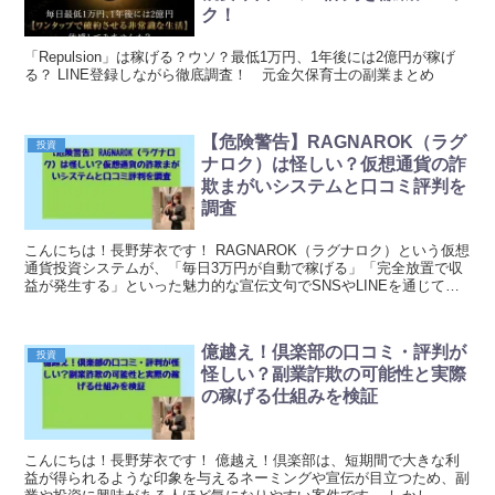
ク！
「Repulsion」は稼げる？ウソ？最低1万円、1年後には2億円が稼げ
る？ LINE登録しながら徹底調査！ 元金欠保育士の副業まとめ
【危険警告】RAGNAROK（ラグ
投資
ナロク）は怪しい？仮想通貨の詐
欺まがいシステムと口コミ評判を
調査
こんにちは！長野芽衣です！ RAGNAROK（ラグナロク）という仮想
通貨投資システムが、「毎日3万円が自動で稼げる」「完全放置で収
益が発生する」といった魅力的な宣伝文句でSNSやLINEを通じて広
まっています。 株式会社GENERALH...
億越え！倶楽部の口コミ・評判が
投資
怪しい？副業詐欺の可能性と実際
の稼げる仕組みを検証
こんにちは！長野芽衣です！ 億越え！倶楽部は、短期間で大きな利
益が得られるような印象を与えるネーミングや宣伝が目立つため、副