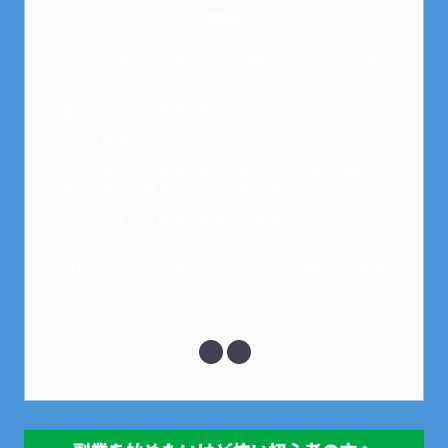
芽衣
はじめまして。
元金欠保育士の副業まとめを運営しております。芽
衣です。
趣味は女子会と映画鑑賞です。
以前は保育士でした。
全くの素人から副業を始めた私でも、現在は副業1
本での生活で好きなことに時間を使っています！
このサイトでは副業に関する情報をお伝えしていき
ます！
LINEにて質問にお答えできるので、お気軽にご連絡
ください。
↓こちらからメッセージどうぞ↓