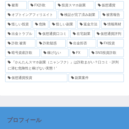
被害
FX詐欺
投資スマホ副業
仮想通貨
オプトインアフィリエイト
検証が完了済み副業
被害報告
怪しい投資
危険
怪しい副業
返金方法
情報商材
出金トラブル
仮想通貨口コミ
在宅副業
仮想通貨評判
詐欺 被害
詐欺疑惑
出金拒否
FX投資
暗号資産詐欺
稼げない
FX
SNS投資詐欺
『かんたんスマホ副業（ニャンフク）』は詐欺まがい？口コミ・評判
に潜む危険性と稼げない実態！'
仮想通貨投資
副業案件
プロフィール