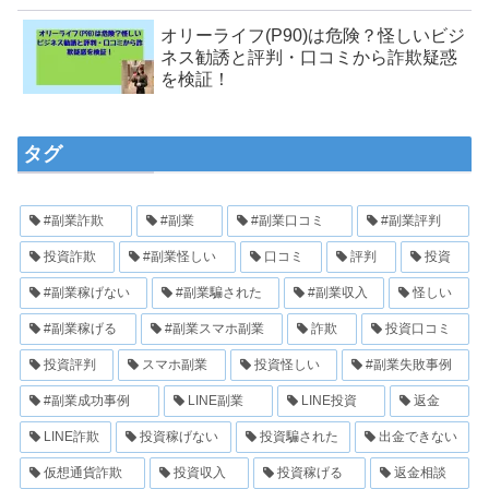
オリーライフ(P90)は危険？怪しいビジ
ネス勧誘と評判・口コミから詐欺疑惑
を検証！
タグ
#副業詐欺
#副業
#副業口コミ
#副業評判
投資詐欺
#副業怪しい
口コミ
評判
投資
#副業稼げない
#副業騙された
#副業収入
怪しい
#副業稼げる
#副業スマホ副業
詐欺
投資口コミ
投資評判
スマホ副業
投資怪しい
#副業失敗事例
#副業成功事例
LINE副業
LINE投資
返金
LINE詐欺
投資稼げない
投資騙された
出金できない
仮想通貨詐欺
投資収入
投資稼げる
返金相談