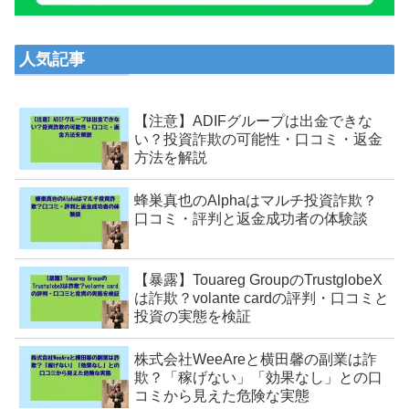
人気記事
【注意】ADIFグループは出金できな
い？投資詐欺の可能性・口コミ・返金
方法を解説
蜂巣真也のAlphaはマルチ投資詐欺？
口コミ・評判と返金成功者の体験談
【暴露】Touareg GroupのTrustglobeX
は詐欺？volante cardの評判・口コミと
投資の実態を検証
株式会社WeeAreと横田馨の副業は詐
欺？「稼げない」「効果なし」との口
コミから見えた危険な実態