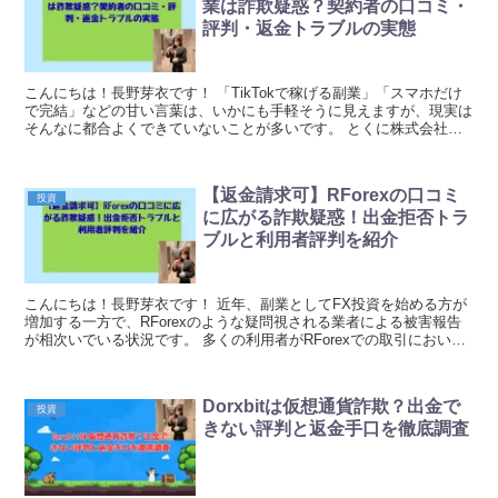
業は詐欺疑惑？契約者の口コミ・
評判・返金トラブルの実態
こんにちは！長野芽衣です！ 「TikTokで稼げる副業」「スマホだけ
で完結」などの甘い言葉は、いかにも手軽そうに見えますが、現実は
そんなに都合よくできていないことが多いです。 とくに株式会社
Create Novaに関しては、外部記事で「...
【返金請求可】RForexの口コミ
投資
に広がる詐欺疑惑！出金拒否トラ
ブルと利用者評判を紹介
こんにちは！長野芽衣です！ 近年、副業としてFX投資を始める方が
増加する一方で、RForexのような疑問視される業者による被害報告
が相次いでいる状況です。 多くの利用者がRForexでの取引におい
て、深刻な出金トラブルに直面しており、投...
Dorxbitは仮想通貨詐欺？出金で
投資
きない評判と返金手口を徹底調査