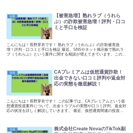
した。松村真吾氏による「AIを使った副業」...
【被害急増】熟れラブ（うれら
副業
ぶ）の詐欺被害急増！評判・口コ
ミと手口を検証
こんにちは！長野芽衣です！ 熟れラブ（うれらぶ）の詐欺被害急
増！評判・口コミと手口を検証 最近、SNSやネット掲示板で熟れラ
ブ（うれらぶ）という案件に関する相談が増えてきています。この案
件は「簡単に稼げる」「初心者向け」といった触れ込み...
CAプレミアムは仮想通貨詐欺！
投資
出金できない口コミ評判や返金対
応の実態を徹底解説！
こんにちは！長野芽衣です！ この記事では、CAプレミアムという仮
想通貨投資案件について、出金トラブルの実態や口コミ評判、返金対
応の状況を詳しく解説していきます。 最近、仮想通貨関連の投資案
件が急増していますが、その中には悪質なものも多く...
株式会社Create NovaのTikTok副
投資