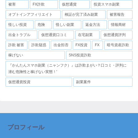
被害
FX詐欺
仮想通貨
投資スマホ副業
オプトインアフィリエイト
検証が完了済み副業
被害報告
怪しい投資
危険
怪しい副業
返金方法
情報商材
出金トラブル
仮想通貨口コミ
在宅副業
仮想通貨評判
詐欺 被害
詐欺疑惑
出金拒否
FX投資
FX
暗号資産詐欺
稼げない
SNS投資詐欺
『かんたんスマホ副業（ニャンフク）』は詐欺まがい？口コミ・評判に
潜む危険性と稼げない実態！'
仮想通貨投資
副業案件
プロフィール