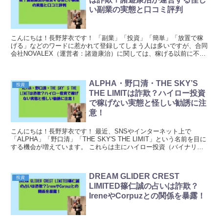
い副業の実態と口コミ評判
こんにちは！長野芽衣です！ 「副業」「投資」「簡単」「放置で稼
げる」などのワードに惹かれて登録してしまう人は多いですが、合同
会社NOVALEX（運営者：諸遊康治）に関しては、稼げる以前に不安
要素のほうが目立ちます。 この手の案件でよくあ...
ALPHA・野口清・THE SKY’S
投資
THE LIMITは詐欺？ハイロー投資
で稼げない実態と怪しい勧誘に注
意！
こんにちは！長野芽衣です！ 最近、SNSやインターネット上で
「ALPHA」「野口清」「THE SKY'S THE LIMIT」という名前を目に
する機会が増えています。 これらは主にハイロー投資（バイナリー
オプション）を使った副業や投資案...
DREAM GLIDER CREST
投資
LIMITED篠仁誠の占いは詐欺？
IreneやCorpuzとの関係を暴露！