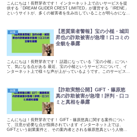
こんにちは！長野芽衣です！ インターネット上で占いサービスを提
供する「DREAM GLIDER CREST LIMITED」が運営する「IRENE」
というサイトが、多くの被害者を生み出していることが明らかになっ
ています。 特に注目されて...
【悪質業者警報】宝の小槌・城田
副業
昇也の詐欺被害が急増！口コミの
全貌を暴露
こんにちは！長野芽衣です！ 話題になっている「宝の小槌」につい
て、気になる点がある 最近、宝の小槌というサービスについて、イ
ンターネット上で様々な声が上がっているようです。このサービス
は、城田昇也という人物が運営していると言われており、...
【詐欺実態公開】GIFT・篠原悠
副業
真の詐欺被害が急増！評判・口コ
ミと真相を暴露
こんにちは！長野芽衣です！ GIFT・篠原悠真に関する案件につい
て、注意が必要な点が指摘されています インターネット上では、
GIFTという副業案件と、その案内者とされる篠原悠真という人物に
関する情報が話題になっています。登録後に高額な請...