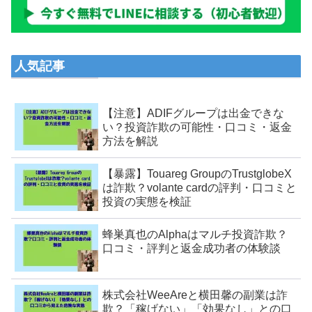
人気記事
【注意】ADIFグループは出金できな
い？投資詐欺の可能性・口コミ・返金
方法を解説
【暴露】Touareg GroupのTrustglobeX
は詐欺？volante cardの評判・口コミと
投資の実態を検証
蜂巣真也のAlphaはマルチ投資詐欺？
口コミ・評判と返金成功者の体験談
株式会社WeeAreと横田馨の副業は詐
欺？「稼げない」「効果なし」との口