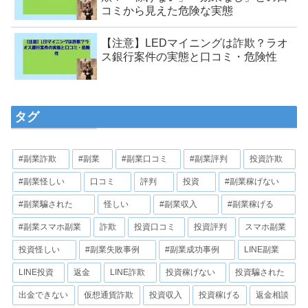
コミから見えた危険な実態
【注意】LEDマイニングは詐欺？ラオ
ス銀行案件の実態と口コミ・危険性
タグ
#副業詐欺
#副業
#副業口コミ
#副業評判
投資詐欺
#副業怪しい
口コミ
評判
投資
#副業稼げない
#副業騙された
怪しい
#副業収入
#副業稼げる
#副業スマホ副業
詐欺
投資口コミ
投資評判
スマホ副業
投資怪しい
#副業失敗事例
#副業成功事例
LINE副業
LINE投資
返金
LINE詐欺
投資稼げない
投資騙された
出金できない
仮想通貨詐欺
投資収入
投資稼げる
返金相談