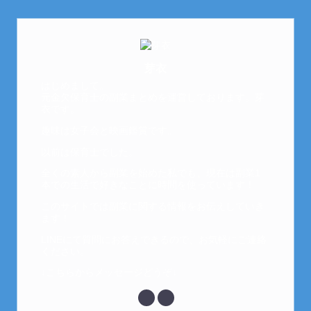
芽衣
はじめまして。
元金欠保育士の副業まとめを運営しております。芽
衣です。
趣味は女子会と映画鑑賞です。
以前は保育士でした。
全くの素人から副業を始めた私でも、現在は副業1
本での生活で好きなことに時間を使っています！
このサイトでは副業に関する情報をお伝えしていき
ます！
LINEにて質問にお答えできるので、お気軽にご連絡
ください。
↓こちらからメッセージどうぞ↓