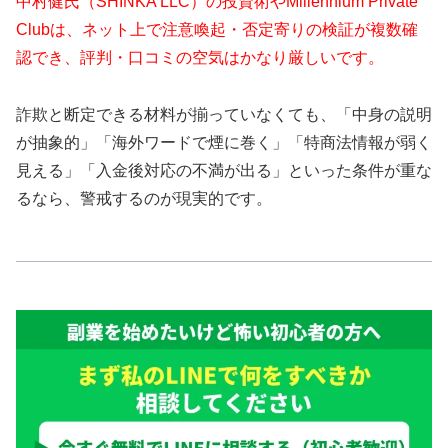
中村健氏（SHINKA LLC）の投資術やMillennium Private
Clubは、ネット上で注意喚起・否定寄りの検証が複数確
認でき、評判・口コミの空気はかなり厳しいです。
詐欺と断定できる材料が揃っていなくても、「中身の説明
が抽象的」「海外ワードで煙に巻く」「特商法情報が弱く
見える」「入金後対応の不満が出る」といった条件が重な
るなら、警戒するのが現実的です。