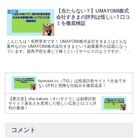
【当たらない？】UMAYOMI株式
副業
会社すきまの評判は怪しい？口コ
ミを徹底検証
こんにちは！長野芽衣です！ UMAYOMI株式会社すきまとはどんな
案件なのか UMAYOMI株式会社すきまという副業案件が話題になっ
ています。競馬予想を通じて稼ぐというサービスのようですが、「本
当に稼げるのか」「実際の評判はどうなのか」...
byinvest.cc（TVL）は投資詐欺サイト？出金でき
ない評判と危険な仕組みを徹底追及！
【要注意】oha sakura（オハサクラ）は副業詐欺
サイト？著名人を悪用した怪しい広告と口コミ評
判の裏側！
コメント