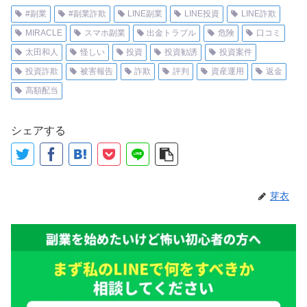
#副業
#副業詐欺
LINE副業
LINE投資
LINE詐欺
MIRACLE
スマホ副業
出金トラブル
危険
口コミ
太田和人
怪しい
投資
投資勧誘
投資案件
投資詐欺
被害報告
詐欺
評判
資産運用
返金
高額配当
シェアする
芽衣