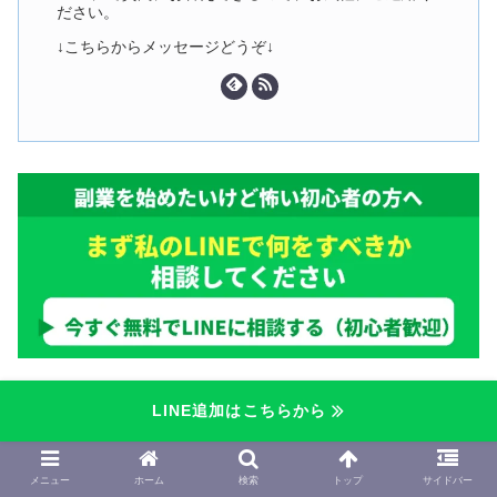
ださい。
↓こちらからメッセージどうぞ↓
人気記事
LINE追加はこちらから
メニュー
ホーム
検索
トップ
サイドバー
【注意】ADIFグループは出金できな