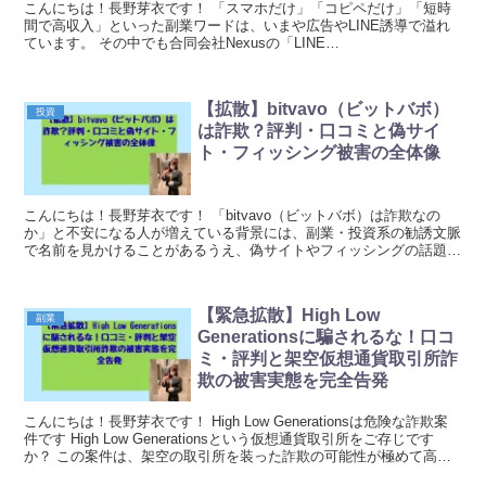
こんにちは！長野芽衣です！ 「スマホだけ」「コピペだけ」「短時
間で高収入」といった副業ワードは、いまや広告やLINE誘導で溢れ
ています。 その中でも合同会社Nexusの「LINE
POST（LINEPOST）」は、口コミ・評判を追うほど...
【拡散】bitvavo（ビットバボ）
投資
は詐欺？評判・口コミと偽サイ
ト・フィッシング被害の全体像
こんにちは！長野芽衣です！ 「bitvavo（ビットバボ）は詐欺なの
か」と不安になる人が増えている背景には、副業・投資系の勧誘文脈
で名前を見かけることがあるうえ、偽サイトやフィッシングの話題が
繰り返し出てくるという、かなり嫌な状況がありま...
【緊急拡散】High Low
副業
Generationsに騙されるな！口コ
ミ・評判と架空仮想通貨取引所詐
欺の被害実態を完全告発
こんにちは！長野芽衣です！ High Low Generationsは危険な詐欺案
件です High Low Generationsという仮想通貨取引所をご存じです
か？ この案件は、架空の取引所を装った詐欺の可能性が極めて高い
です。 ...