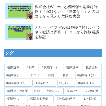
株式会社WeeAreと横田馨の副業は詐
欺？「稼げない」「効果なし」との口
コミから見えた危険な実態
オリーライフ(P90)は危険？怪しいビジ
ネス勧誘と評判・口コミから詐欺疑惑
を検証！
タグ
#副業詐欺
#副業
#副業口コミ
#副業評判
投資詐欺
#副業怪しい
口コミ
評判
投資
#副業稼げない
#副業騙された
#副業収入
怪しい
#副業稼げる
#副業スマホ副業
詐欺
投資口コミ
投資評判
スマホ副業
投資怪しい
#副業失敗事例
#副業成功事例
LINE副業