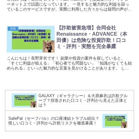
ーネット上で話題になっています。 一見すると魅力的な利益を謳っ
ているこのサービスですが、実際に利用した方々からは疑問の声が多
数上がっているようです。 特に注目すべ...
【詐欺被害急増】合同会社
投資
Renaissance・ADVANCE（本
田優）は危険な投資詐欺！口コ
ミ・評判・実態を完全暴露
こんにちは！長野芽衣です！ 副業や投資の案件を探していると、
「すぐに利益が狙える」「初心者でも問題ない」「知識がなくても始
められる」といった魅力的な言葉を見かけることがあります。 しか
し、そのような案件ほど実態が見えにくく、内容をよく確...
GALAXY（ギャラクシー）＆大原麻衣は詐欺グル
ープ？捏造された口コミ・評判から見えた正体と
は？
SafePal（セーフパル）の口座凍結トラブル続出？
怪しい口コミ・評判から詐欺リスクを徹底暴露！