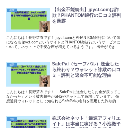
【出金不能続出】jpycf.comは詐
副業
欺？PHANTOM銀行の口コミ評判
を暴露
こんにちは！長野芽衣です！ jpycf.comとPHANTOM銀行について気
になる点 jpycf.comというサイトとPHANTOM銀行というサービスに
ついて、ネット上で不安な声が増えているようです。 出金ができな
いという報告や、登録後...
SafePal（セーフパル）送金した
投資
ら終わり？ウォレット詐欺の口コ
ミ・評判と返金不可能な理由
こんにちは！長野芽衣です！ 「SafePalに送金したらお金が戻ってこ
なかった」という被害報告がSNSやネット上で急増しています。 仮
想通貨ウォレットとして知られるSafePalの名前を悪用した詐欺的な
手口や、正規のサービスに見せかけた...
株式会社ネット「最速アフィリエ
投資
イト」は本当に稼げる？小池徹平