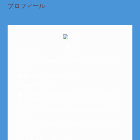
プロフィール
芽衣
はじめまして。
元金欠保育士の副業まとめを運営しております。芽
衣です。
趣味は女子会と映画鑑賞です。
以前は保育士でした。
全くの素人から副業を始めた私でも、現在は副業1
本での生活で好きなことに時間を使っています！
このサイトでは副業に関する情報をお伝えしていき
ます！
LINEにて質問にお答えできるので、お気軽にご連絡
ください。
↓こちらからメッセージどうぞ↓