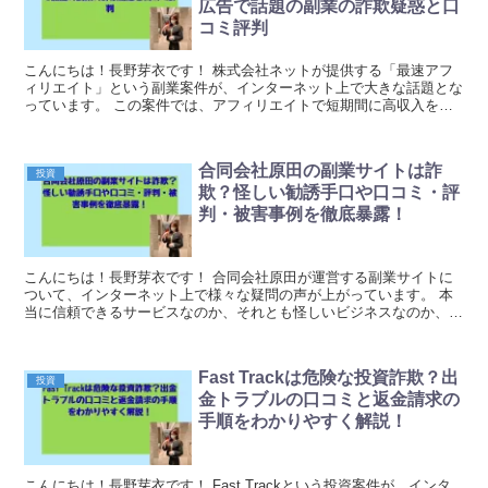
広告で話題の副業の詐欺疑惑と口
コミ評判
こんにちは！長野芽衣です！ 株式会社ネットが提供する「最速アフ
ィリエイト」という副業案件が、インターネット上で大きな話題とな
っています。 この案件では、アフィリエイトで短期間に高収入を得
られるというノウハウやシステムを提供するとされてい...
合同会社原田の副業サイトは詐
投資
欺？怪しい勧誘手口や口コミ・評
判・被害事例を徹底暴露！
こんにちは！長野芽衣です！ 合同会社原田が運営する副業サイトに
ついて、インターネット上で様々な疑問の声が上がっています。 本
当に信頼できるサービスなのか、それとも怪しいビジネスなのか、詳
しく検証していきます。 合同会社原田の副業サイト...
Fast Trackは危険な投資詐欺？出
投資
金トラブルの口コミと返金請求の
手順をわかりやすく解説！
こんにちは！長野芽衣です！ Fast Trackという投資案件が、インタ