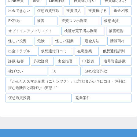
LINE投資
返金
LINE詐欺
投資稼げない
投資騙された
出金できない
仮想通貨詐欺
投資収入
投資稼げる
返金相談
FX詐欺
被害
投資スマホ副業
仮想通貨
オプトインアフィリエイト
検証が完了済み副業
被害報告
怪しい投資
危険
怪しい副業
返金方法
情報商材
出金トラブル
仮想通貨口コミ
在宅副業
仮想通貨評判
詐欺 被害
詐欺疑惑
出金拒否
FX投資
暗号資産詐欺
稼げない
FX
SNS投資詐欺
『かんたんスマホ副業（ニャンフク）』は詐欺まがい？口コミ・評判に
潜む危険性と稼げない実態！'
仮想通貨投資
副業案件