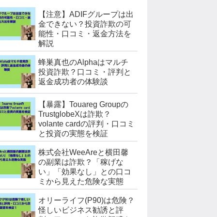
【注意】ADIFグループは出
金できない？投資詐欺の可
能性・口コミ・返金方法を
解説
蜂巣真也のAlphaはマルチ
投資詐欺？口コミ・評判と
返金成功者の体験談
【暴露】Touareg Groupの
TrustglobeXは詐欺？
volante cardの評判・口コミ
と投資の実態を検証
株式会社WeeAreと横田馨
の副業は詐欺？「稼げな
い」「効果なし」との口コ
ミから見えた危険な実態
オリーライフ(P90)は危険？
怪しいビジネス勧誘と評