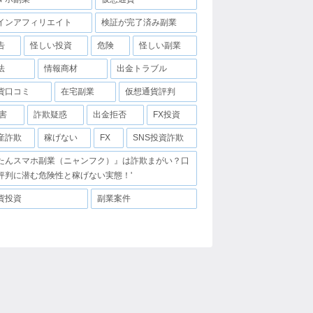
インアフィリエイト
検証が完了済み副業
告
怪しい投資
危険
怪しい副業
法
情報商材
出金トラブル
貨口コミ
在宅副業
仮想通貨評判
害
詐欺疑惑
出金拒否
FX投資
産詐欺
稼げない
FX
SNS投資詐欺
たんスマホ副業（ニャンフク）』は詐欺まがい？口
評判に潜む危険性と稼げない実態！'
貨投資
副業案件