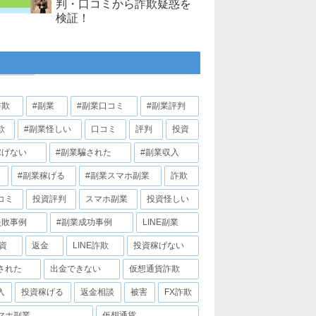
判・口コミから詐欺疑惑を
検証！
詐欺
#副業
#副業口コミ
#副業評判
欺
#副業怪しい
口コミ
評判
投資
稼げない
#副業騙された
#副業収入
#副業稼げる
#副業スマホ副業
詐欺
コミ
投資評判
スマホ副業
投資怪しい
失敗事例
#副業成功事例
LINE副業
投資
返金
LINE詐欺
投資稼げない
された
出金できない
仮想通貨詐欺
入
投資稼げる
返金相談
被害
FX詐欺
マホ副業
仮想通貨