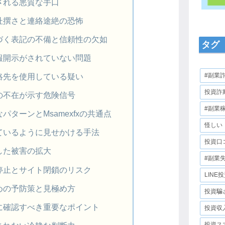
される悪質な手口
杜撰さと連絡途絶の恐怖
づく表記の不備と信頼性の欠如
タグ
報開示がされていない問題
絡先を使用している疑い
#副業
投資詐
の不在が示す危険信号
#副業
パターンとMsamexfxの共通点
怪しい
ているように見せかける手法
投資口
した被害の拡大
#副業
停止とサイト閉鎖のリスク
LINE
めの予防策と見極め方
投資騙
に確認すべき重要なポイント
投資収
投資ス