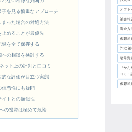
されない冷静な判断力
オプト
様子を見る慎重なアプローチ
被害報
しまった場合の対処方法
返金方
を止めることが最優先
仮想通
記録を全て保存する
詐欺 被
関への相談を検討する
暗号資
するネット上の評判と口コミ
『かん
コミ・
定的な評価が目立つ実態
仮想通
の信憑性にも疑問
サイトとの類似性
fxへの投資は極めて危険