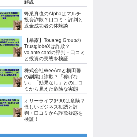
解説
蜂巣真也のAlphaはマルチ
投資詐欺？口コミ・評判と
返金成功者の体験談
【暴露】Touareg Groupの
TrustglobeXは詐欺？
volante cardの評判・口コミ
と投資の実態を検証
株式会社WeeAreと横田馨
の副業は詐欺？「稼げな
い」「効果なし」との口コ
ミから見えた危険な実態
オリーライフ(P90)は危険？
怪しいビジネス勧誘と評
判・口コミから詐欺疑惑を
検証！