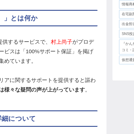
情報商
在宅副
bi）」とは何か
出金拒
SNS
提供するサービスで、
村上尚子
がプロデ
『かん
コミ・
ービスは「100%サポート保証」を掲げ
仮想通
集めています。
リアに関するサポートを提供すると謳わ
は様々な疑問の声が上がっています
。
詳細について