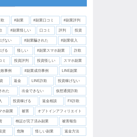
詐欺
#副業
#副業口コミ
#副業評判
欺
#副業怪しい
口コミ
評判
投資
稼げない
#副業騙された
#副業収入
稼げる
怪しい
#副業スマホ副業
詐欺
コミ
投資評判
投資怪しい
スマホ副業
失敗事例
#副業成功事例
LINE副業
投資
返金
LINE詐欺
投資稼げない
された
出金できない
仮想通貨詐欺
入
投資稼げる
返金相談
FX詐欺
マホ副業
被害
オプトインアフィリエイト
貨
検証が完了済み副業
被害報告
投資
危険
怪しい副業
返金方法