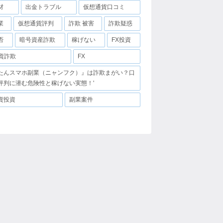
材
出金トラブル
仮想通貨口コミ
業
仮想通貨評判
詐欺 被害
詐欺疑惑
否
暗号資産詐欺
稼げない
FX投資
投資詐欺
FX
たんスマホ副業（ニャンフク）』は詐欺まがい？口
評判に潜む危険性と稼げない実態！'
貨投資
副業案件