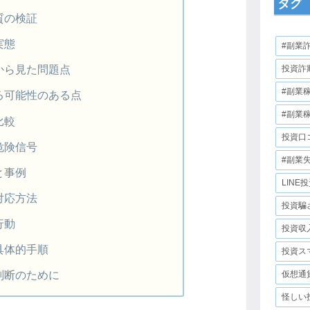
タグ
質の検証
実態
#副業
から見た問題点
投資詐
#副業
る可能性のある点
#副業
比較
投資口
危険信号
#副業
と事例
LINE
対応方法
投資騙
行動
投資収
具体的手順
投資ス
判断のために
仮想通
怪しい