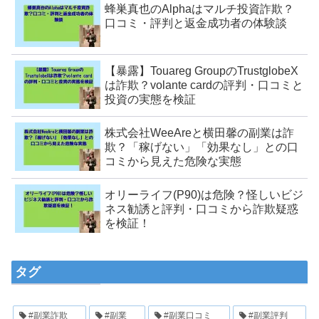
蜂巣真也のAlphaはマルチ投資詐欺？
口コミ・評判と返金成功者の体験談
【暴露】Touareg GroupのTrustglobeX
は詐欺？volante cardの評判・口コミと
投資の実態を検証
株式会社WeeAreと横田馨の副業は詐
欺？「稼げない」「効果なし」との口
コミから見えた危険な実態
オリーライフ(P90)は危険？怪しいビジ
ネス勧誘と評判・口コミから詐欺疑惑
を検証！
タグ
#副業詐欺
#副業
#副業口コミ
#副業評判