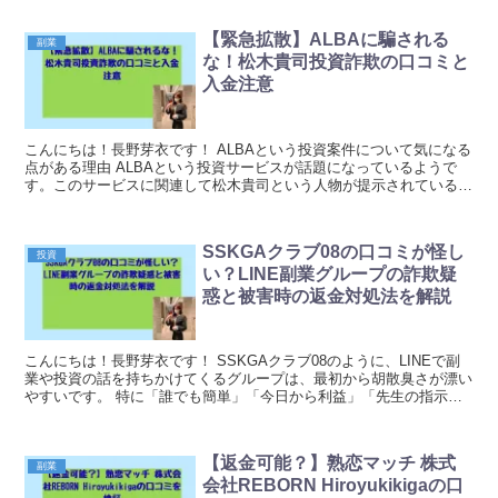
【緊急拡散】ALBAに騙される
副業
な！松木貴司投資詐欺の口コミと
入金注意
こんにちは！長野芽衣です！ ALBAという投資案件について気になる
点がある理由 ALBAという投資サービスが話題になっているようで
す。このサービスに関連して松木貴司という人物が提示されているよ
うですが、実際のところ、いくつか気になる点が...
SSKGAクラブ08の口コミが怪し
投資
い？LINE副業グループの詐欺疑
惑と被害時の返金対処法を解説
こんにちは！長野芽衣です！ SSKGAクラブ08のように、LINEで副
業や投資の話を持ちかけてくるグループは、最初から胡散臭さが漂い
やすいです。 特に「誰でも簡単」「今日から利益」「先生の指示通
りで勝てる」など、うまい話だけが先に出てく...
【返金可能？】熟恋マッチ 株式
副業
会社REBORN Hiroyukikigaの口