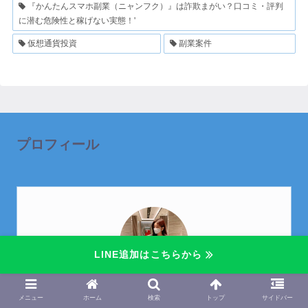
『かんたんスマホ副業（ニャンフク）』は詐欺まがい？口コミ・評判
に潜む危険性と稼げない実態！'
仮想通貨投資
副業案件
プロフィール
LINE追加はこちらから
芽衣
メニュー
ホーム
検索
トップ
サイドバー