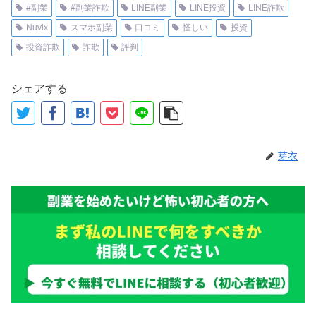
#副業
#副業詐欺
LINE副業
LINE投資
LINE詐欺
Nuvix
スマホ副業
口コミ
怪しい
投資
投資詐欺
詐欺
評判
シェアする
芽衣