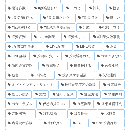
投資詐欺
#副業怪しい
口コミ
評判
投資
#副業稼げない
#副業騙された
#副業収入
怪しい
#副業稼げる
#副業スマホ副業
詐欺
投資口コミ
投資評判
スマホ副業
投資怪しい
#副業失敗事例
#副業成功事例
LINE副業
LINE投資
返金
LINE詐欺
投資稼げない
投資騙された
出金できない
仮想通貨詐欺
投資収入
投資稼げる
返金相談
被害
FX詐欺
投資スマホ副業
仮想通貨
オプトインアフィリエイト
検証が完了済み副業
被害報告
怪しい投資
危険
怪しい副業
返金方法
情報商材
出金トラブル
仮想通貨口コミ
在宅副業
仮想通貨評判
詐欺 被害
詐欺疑惑
出金拒否
FX投資
暗号資産詐欺
稼げない
FX
SNS投資詐欺