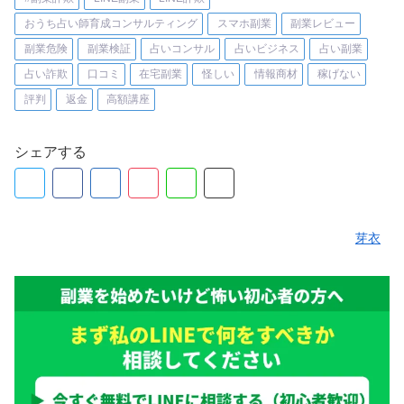
おうち占い師育成コンサルティング
スマホ副業
副業レビュー
副業危険
副業検証
占いコンサル
占いビジネス
占い副業
占い詐欺
口コミ
在宅副業
怪しい
情報商材
稼げない
評判
返金
高額講座
シェアする
芽衣