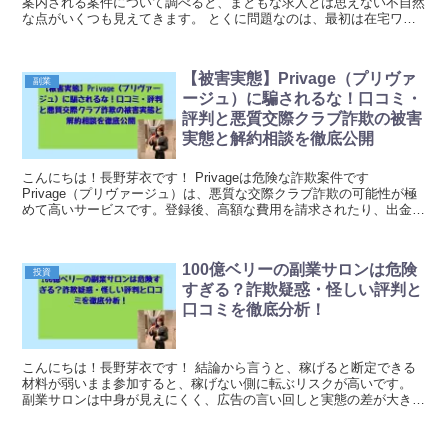
案内される案件について調べると、まともな求人とは思えない不自然
な点がいくつも見えてきます。 とくに問題なのは、最初は在宅ワー
クや副業スタッフ募集の...
【被害実態】Privage（プリヴァ
副業
ージュ）に騙されるな！口コミ・
評判と悪質交際クラブ詐欺の被害
実態と解約相談を徹底公開
こんにちは！長野芽衣です！ Privageは危険な詐欺案件です
Privage（プリヴァージュ）は、悪質な交際クラブ詐欺の可能性が極
めて高いサービスです。登録後、高額な費用を請求されたり、出金が
できなくなったりするという相談が相次いでい...
100億ベリーの副業サロンは危険
投資
すぎる？詐欺疑惑・怪しい評判と
口コミを徹底分析！
こんにちは！長野芽衣です！ 結論から言うと、稼げると断定できる
材料が弱いまま参加すると、稼げない側に転ぶリスクが高いです。
副業サロンは中身が見えにくく、広告の言い回しと実態の差が大きい
ほど口コミが荒れます。 特に「誰でも」...