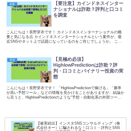
【要注意】カインドネスインター
副業
ナショナルは詐欺？評判と口コミ
を調査
こんにちは！長野芽衣です！ カインドネスインターナショナルの概
要と気になる点 カインドネスインターナショナルという案件が、最
近SNSやネット上で話題になっているのをご存じでしょうか。 この
案件には、注意が必要な点がいくつか見受けられます...
【見極め必須】
投資
HighlowPredictionは詐欺？評
判・口コミとバイナリー投資の実
態
こんにちは！長野芽衣です！ 「HighlowPredictionで稼げる」「勝率
が高い予想ツール」などの情報を見かけることがありますが、結論か
ら言うと、HighlowPredictionのような“予想・自動化系の外部ツール
やコミュニティ”...
【被害続出】インスタSNSコンサルティング（株
式会社キー）に騙されるな！口コミ・評判とSNS