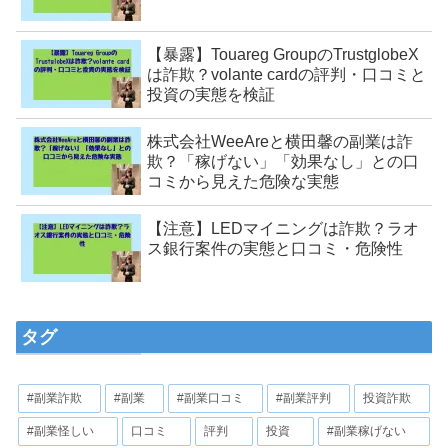
【暴露】Touareg GroupのTrustglobeX
は詐欺？volante cardの評判・口コミと
投資の実態を検証
株式会社WeeAreと横田馨の副業は詐
欺？「稼げない」「効果なし」との口
コミから見えた危険な実態
【注意】LEDマイニングは詐欺？ラオ
ス銀行案件の実態と口コミ・危険性
タグ
#副業詐欺
#副業
#副業口コミ
#副業評判
投資詐欺
#副業怪しい
口コミ
評判
投資
#副業稼げない