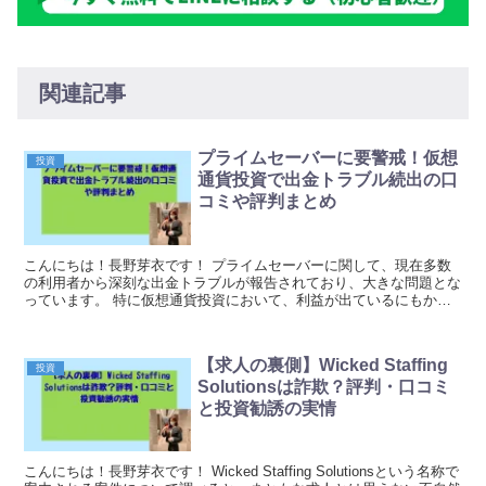
関連記事
プライムセーバーに要警戒！仮想
投資
通貨投資で出金トラブル続出の口
コミや評判まとめ
こんにちは！長野芽衣です！ プライムセーバーに関して、現在多数
の利用者から深刻な出金トラブルが報告されており、大きな問題とな
っています。 特に仮想通貨投資において、利益が出ているにもかか
わらず、いざ出金しようとすると様々な理由をつけて出...
【求人の裏側】Wicked Staffing
投資
Solutionsは詐欺？評判・口コミ
と投資勧誘の実情
こんにちは！長野芽衣です！ Wicked Staffing Solutionsという名称で