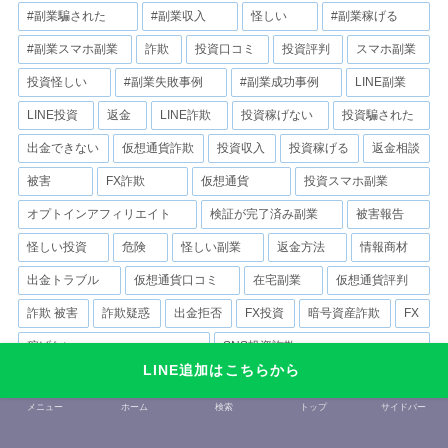
#副業騙された
#副業収入
怪しい
#副業稼げる
#副業スマホ副業
詐欺
投資口コミ
投資評判
スマホ副業
投資怪しい
#副業失敗事例
#副業成功事例
LINE副業
LINE投資
返金
LINE詐欺
投資稼げない
投資騙された
出金できない
仮想通貨詐欺
投資収入
投資稼げる
返金相談
被害
FX詐欺
仮想通貨
投資スマホ副業
オプトインアフィリエイト
検証が完了済み副業
被害報告
怪しい投資
危険
怪しい副業
返金方法
情報商材
出金トラブル
仮想通貨口コミ
在宅副業
仮想通貨評判
詐欺 被害
詐欺疑惑
出金拒否
FX投資
暗号資産詐欺
FX
稼げない
SNS投資詐欺
LINE追加はこちらから
『かんたんスマホ副業（ニャンフク）』は詐欺まがい？口コミ・評判に
潜む危険性と稼げない実態！'
メニュー
ホーム
検索
トップ
サイドバー
仮想通貨投資
副業案件