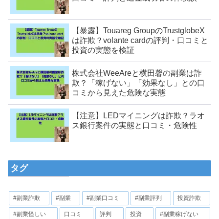
【暴露】Touareg GroupのTrustglobeX
は詐欺？volante cardの評判・口コミと
投資の実態を検証
株式会社WeeAreと横田馨の副業は詐
欺？「稼げない」「効果なし」との口
コミから見えた危険な実態
【注意】LEDマイニングは詐欺？ラオ
ス銀行案件の実態と口コミ・危険性
タグ
#副業詐欺
#副業
#副業口コミ
#副業評判
投資詐欺
#副業怪しい
口コミ
評判
投資
#副業稼げない