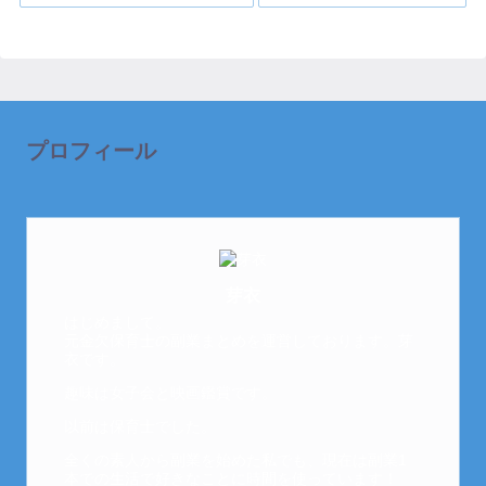
プロフィール
芽衣
はじめまして。
元金欠保育士の副業まとめを運営しております。芽
衣です。
趣味は女子会と映画鑑賞です。
以前は保育士でした。
全くの素人から副業を始めた私でも、現在は副業1
本での生活で好きなことに時間を使っています！