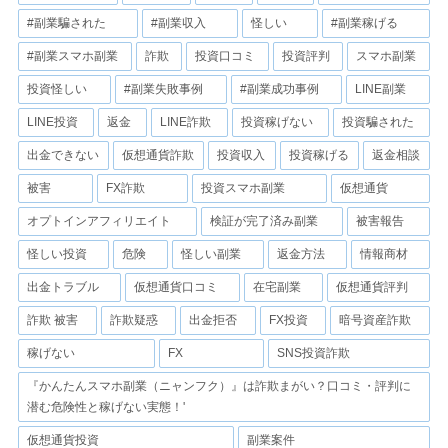
#副業騙された
#副業収入
怪しい
#副業稼げる
#副業スマホ副業
詐欺
投資口コミ
投資評判
スマホ副業
投資怪しい
#副業失敗事例
#副業成功事例
LINE副業
LINE投資
返金
LINE詐欺
投資稼げない
投資騙された
出金できない
仮想通貨詐欺
投資収入
投資稼げる
返金相談
被害
FX詐欺
投資スマホ副業
仮想通貨
オプトインアフィリエイト
検証が完了済み副業
被害報告
怪しい投資
危険
怪しい副業
返金方法
情報商材
出金トラブル
仮想通貨口コミ
在宅副業
仮想通貨評判
詐欺 被害
詐欺疑惑
出金拒否
FX投資
暗号資産詐欺
稼げない
FX
SNS投資詐欺
『かんたんスマホ副業（ニャンフク）』は詐欺まがい？口コミ・評判に
潜む危険性と稼げない実態！'
仮想通貨投資
副業案件