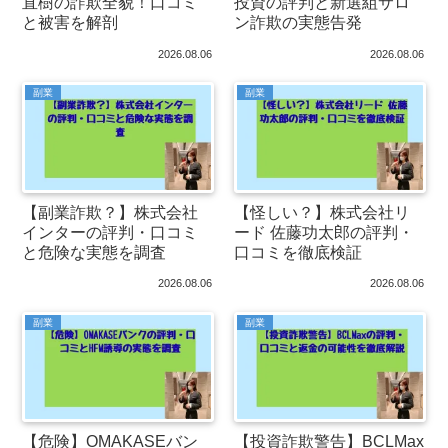
直樹の詐欺全貌！口コミ
投資の評判と新選組サロ
と被害を解剖
ン詐欺の実態告発
2026.08.06
2026.08.06
副業
副業
【副業詐欺？】株式会社
【怪しい？】株式会社リ
インターの評判・口コミ
ード 佐藤功太郎の評判・
と危険な実態を調査
口コミを徹底検証
2026.08.06
2026.08.06
副業
副業
【危険】OMAKASEバン
【投資詐欺警告】BCLMax