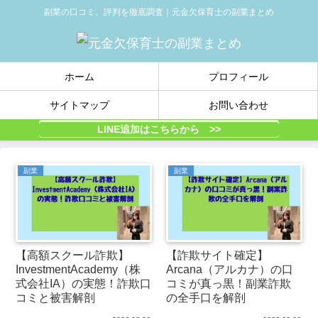
副業の口コミ、評判を徹底調査｜元金欠保育士の副業まとめ
ホーム
プロフィール
サイトマップ
お問い合わせ
LINE追加はこちらから >>
副業
副業
【高額スクール詐欺】
【詐欺サイト確定】
InvestmentAcademy（株
Arcana（アルカナ）の口
式会社IA）の実態！詐欺口
コミが真っ黒！副業詐欺
コミと被害解剖
の全手口を解剖