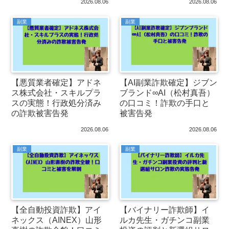
2026.08.06
2026.08.06
副業
副業
【悪質業者確定】アドネ
【AI副業詐欺確定】ジブン
ス株式会社・スキルプラ
ブランド∞AI（松村真吾）
スの実態！行政処分済み
の口コミ！詐欺の手口と
の詐欺被害告発
被害告発
2026.08.06
2026.08.06
副業
副業
【全自動投資詐欺】アイ
【バイナリー詐欺師】イ
ネックス（AINEX）山形
ルカ先生・ガチンコ副業