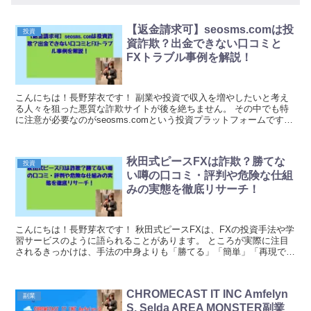
【返金請求可】seosms.comは投
投資
資詐欺？出金できない口コミと
FXトラブル事例を解説！
こんにちは！長野芽衣です！ 副業や投資で収入を増やしたいと考え
る人々を狙った悪質な詐欺サイトが後を絶ちません。 その中でも特
に注意が必要なのがseosms.comという投資プラットフォームです。
この サイトは表面的にはFX取引や仮想...
秋田式ピースFXは詐欺？勝てな
投資
い噂の口コミ・評判や危険な仕組
みの実態を徹底リサーチ！
こんにちは！長野芽衣です！ 秋田式ピースFXは、FXの投資手法や学
習サービスのように語られることがあります。 ところが実際に注目
されるきっかけは、手法の中身よりも「勝てる」「簡単」「再現でき
る」といった強い言い回しであるケースが目立ちま...
CHROMECAST IT INC Amfelyn
副業
S. Selda AREA MONSTER副業