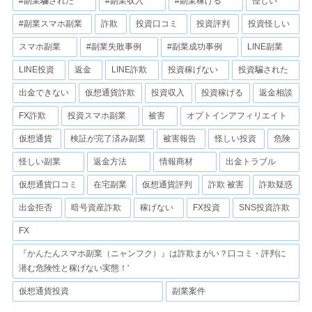
#副業騙された
#副業収入
#副業稼げる
怪しい
#副業スマホ副業
詐欺
投資口コミ
投資評判
投資怪しい
スマホ副業
#副業失敗事例
#副業成功事例
LINE副業
LINE投資
返金
LINE詐欺
投資稼げない
投資騙された
出金できない
仮想通貨詐欺
投資収入
投資稼げる
返金相談
FX詐欺
投資スマホ副業
被害
オプトインアフィリエイト
仮想通貨
検証が完了済み副業
被害報告
怪しい投資
危険
怪しい副業
返金方法
情報商材
出金トラブル
仮想通貨口コミ
在宅副業
仮想通貨評判
詐欺 被害
詐欺疑惑
出金拒否
暗号資産詐欺
稼げない
FX投資
SNS投資詐欺
FX
『かんたんスマホ副業（ニャンフク）』は詐欺まがい？口コミ・評判に
潜む危険性と稼げない実態！'
仮想通貨投資
副業案件