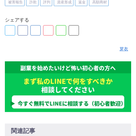
被害報告
詐欺
評判
資産形成
返金
高額商材
シェアする
芽衣
関連記事