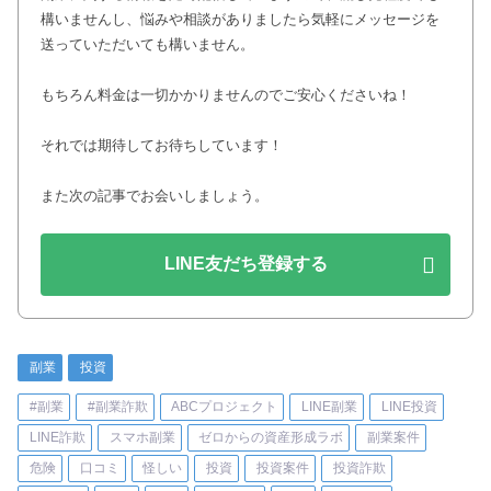
構いませんし、悩みや相談がありましたら気軽にメッセージを
送っていただいても構いません。
もちろん料金は一切かかりませんのでご安心くださいね！
それでは期待してお待ちしています！
また次の記事でお会いしましょう。
LINE友だち登録する
副業
投資
#副業
#副業詐欺
ABCプロジェクト
LINE副業
LINE投資
LINE詐欺
スマホ副業
ゼロからの資産形成ラボ
副業案件
危険
口コミ
怪しい
投資
投資案件
投資詐欺