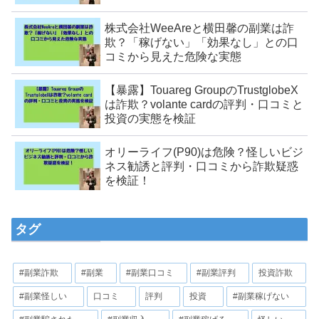
株式会社WeeAreと横田馨の副業は詐
欺？「稼げない」「効果なし」との口
コミから見えた危険な実態
【暴露】Touareg GroupのTrustglobeX
は詐欺？volante cardの評判・口コミと
投資の実態を検証
オリーライフ(P90)は危険？怪しいビジ
ネス勧誘と評判・口コミから詐欺疑惑
を検証！
タグ
#副業詐欺
#副業
#副業口コミ
#副業評判
投資詐欺
#副業怪しい
口コミ
評判
投資
#副業稼げない