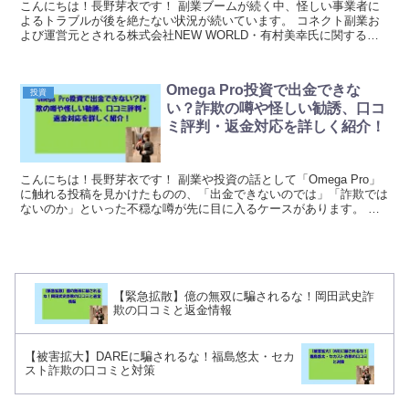
こんにちは！長野芽衣です！ 副業ブームが続く中、怪しい事業者に
よるトラブルが後を絶たない状況が続いています。 コネクト副業お
よび運営元とされる株式会社NEW WORLD・有村美幸氏に関する詐
欺被害や返金トラブルの口コミがネット上で急増し...
Omega Pro投資で出金できな
投資
い？詐欺の噂や怪しい勧誘、口コ
ミ評判・返金対応を詳しく紹介！
こんにちは！長野芽衣です！ 副業や投資の話として「Omega Pro」
に触れる投稿を見かけたものの、「出金できないのでは」「詐欺では
ないのか」といった不穏な噂が先に目に入るケースがあります。 結
論から言うと、外部では“疑い”を示す情報が...
【緊急拡散】億の無双に騙されるな！岡田武史詐
欺の口コミと返金情報
【被害拡大】DAREに騙されるな！福島悠太・セカ
スト詐欺の口コミと対策