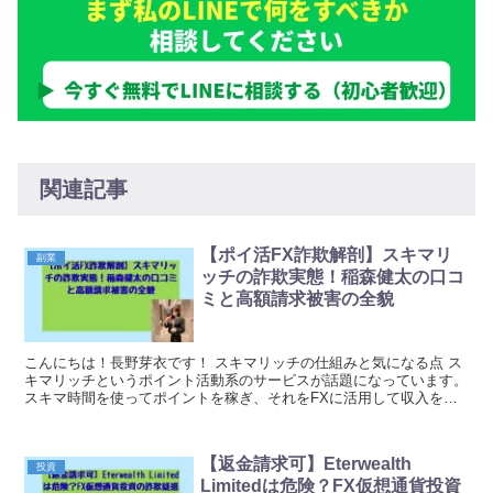
関連記事
【ポイ活FX詐欺解剖】スキマリ
副業
ッチの詐欺実態！稲森健太の口コ
ミと高額請求被害の全貌
こんにちは！長野芽衣です！ スキマリッチの仕組みと気になる点 ス
キマリッチというポイント活動系のサービスが話題になっています。
スキマ時間を使ってポイントを稼ぎ、それをFXに活用して収入を得
られると謳われているのが特徴です。ただし、このサ...
【返金請求可】Eterwealth
投資
Limitedは危険？FX仮想通貨投資