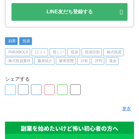
LINE友だち登録する
副業
投資
PARABOLA
口コミ
怪しい
投資
投資詐欺
株式投資
株式投資案件
藤原祐介
被害実態
詐欺
評判
返金
シェアする
芽衣