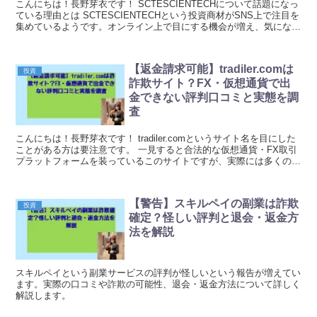
こんにちは！長野芽衣です！ SCTESCIENTECHについて話題になっ
ている理由とは SCTESCIENTECHという投資商材がSNS上で注目を
集めているようです。オンライン上で目にする機会が増え、気になっ
ている方も多いのではないでし...
【返金請求可能】tradiler.comは
投資
詐欺サイト？FX・仮想通貨で出
金できない評判口コミと実態を調
査
こんにちは！長野芽衣です！ tradiler.comというサイト名を目にした
ことがある方は要注意です。 一見すると合法的な仮想通貨・FX取引
プラットフォームを装っているこのサイトですが、実際には多くの投
資家を騙す詐欺サイトである可能性が...
【警告】スキルペイの副業は詐欺
投資
確定？怪しい評判と退会・返金方
法を解説
スキルペイという副業サービスの評判が怪しいという報告が増えてい
ます。実際の口コミや詐欺の可能性、退会・返金方法について詳しく
解説します。