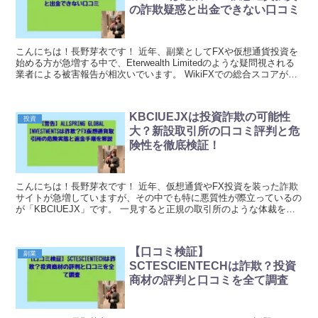
の詐欺疑惑と出金できない口コミ
こんにちは！長野芽衣です！ 近年、副業としてFXや仮想通貨投資を
始める方が急増する中で、Eterwealth Limitedのような疑問視される
業者による被害報告が相次いでいます。 WikiFXでの総合スコアがわ
ずか2.04という極めて...
KBCIUEJXは投資詐欺の可能性
投資
大？新設取引所の口コミ評判と危
険性を徹底検証！
こんにちは！長野芽衣です！ 近年、仮想通貨やFX投資を装った詐欺
サイトが急増していますが、その中でも特に悪質性が際立っているの
が「KBCIUEJX」です。 一見すると正規の取引所のような体裁を整
えていますが、実際には多数の被害者を生み出...
【口コミ検証】
副業
SCTESCIENTECHは詐欺？投資
商材の評判と口コミを全て調査