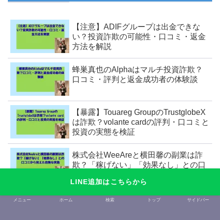
【注意】ADIFグループは出金できな
い？投資詐欺の可能性・口コミ・返金
方法を解説
蜂巣真也のAlphaはマルチ投資詐欺？
口コミ・評判と返金成功者の体験談
【暴露】Touareg GroupのTrustglobeX
は詐欺？volante cardの評判・口コミと
投資の実態を検証
株式会社WeeAreと横田馨の副業は詐
欺？「稼げない」「効果なし」との口
コミから見えた危険な実態
LINE追加はこちらから
オリーライフ(P90)は危険？怪しいビジ
メニュー
ホーム
検索
トップ
サイドバー
ネス勧誘と評判・口コミから詐欺疑惑
を検証！