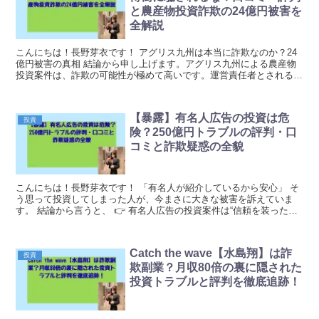
と農産物投資詐欺の24億円被害を
全解説
こんにちは！長野芽衣です！ アグリス九州は本当に詐欺なのか？24
億円被害の真相 結論から申し上げます。アグリス九州による農産物
投資案件は、詐欺の可能性が極めて高いです。運営責任者とされる畑
野博樹名義で展開されたこの案件では、複数の被害者...
【暴露】有名人広告の投資は危
投資
険？250億円トラブルの評判・口
コミと詐欺疑惑の全貌
こんにちは！長野芽衣です！ 「有名人が紹介しているから安心」 そ
う思って投資してしまった人が、今まさに大きな被害を訴えていま
す。 結論から言うと、 👉 有名人広告の投資案件は“信頼を装った詐
欺構造”になっているケースがあり、今回の2...
Catch the wave【水島翔】は詐
投資
欺副業？月収80倍の裏に隠された
投資トラブルと評判を徹底追跡！