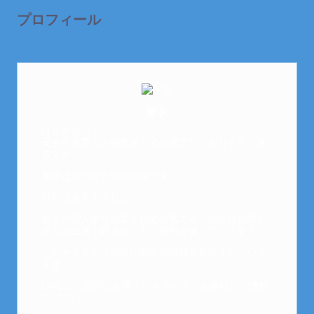
プロフィール
芽衣
はじめまして。
元金欠保育士の副業まとめを運営しております。芽
衣です。
趣味は女子会と映画鑑賞です。
以前は保育士でした。
全くの素人から副業を始めた私でも、現在は副業1
本での生活で好きなことに時間を使っています！
このサイトでは副業に関する情報をお伝えしていき
ます！
LINEにて質問にお答えできるので、お気軽にご連絡
ください。