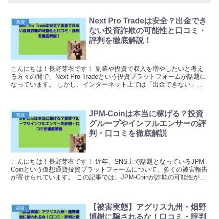
Next Pro Tradeは安全？出金でき
投資
ない投資詐欺の可能性と口コミ・
評判を徹底解説！
こんにちは！長野芽衣です！ 副業や投資で収入を増やしたいと考え
る方々の間で、Next Pro Tradeという投資プラットフォームが話題に
なっています。 しかし、インターネット上では「出金できない」
「詐欺ではないか」という深刻な報告が相...
JPM-Coinは本当に稼げる？投資
投資
グループやインフルエンサーの評
判・口コミを徹底解説
こんにちは！長野芽衣です！ 近年、SNS上で話題となっているJPM-
Coinという仮想通貨投資プラットフォームについて、多くの被害報告
が寄せられています。 この記事では、JPM-Coinが詐欺の可能性が極
めて高い理由や、投資グループやイ...
【被害実態】アグリス九州・畑野
副業
博樹に騙されるな！口コミ・評判