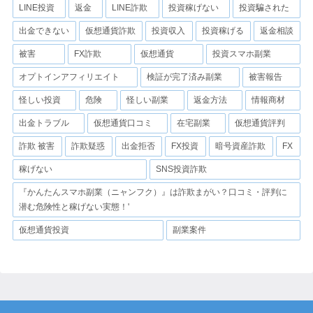
LINE投資
返金
LINE詐欺
投資稼げない
投資騙された
出金できない
仮想通貨詐欺
投資収入
投資稼げる
返金相談
被害
FX詐欺
仮想通貨
投資スマホ副業
オプトインアフィリエイト
検証が完了済み副業
被害報告
怪しい投資
危険
怪しい副業
返金方法
情報商材
出金トラブル
仮想通貨口コミ
在宅副業
仮想通貨評判
詐欺 被害
詐欺疑惑
出金拒否
FX投資
暗号資産詐欺
FX
稼げない
SNS投資詐欺
『かんたんスマホ副業（ニャンフク）』は詐欺まがい？口コミ・評判に
潜む危険性と稼げない実態！'
仮想通貨投資
副業案件