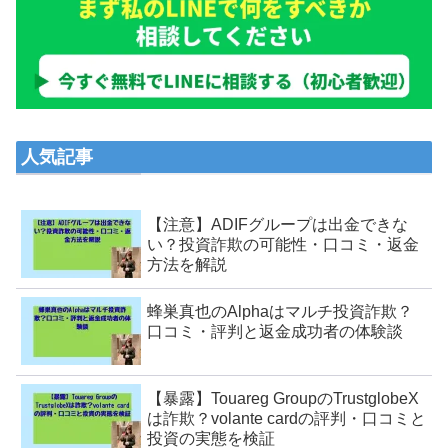
人気記事
【注意】ADIFグループは出金できな
い？投資詐欺の可能性・口コミ・返金
方法を解説
蜂巣真也のAlphaはマルチ投資詐欺？
口コミ・評判と返金成功者の体験談
【暴露】Touareg GroupのTrustglobeX
は詐欺？volante cardの評判・口コミと
投資の実態を検証