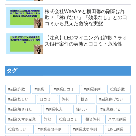
株式会社WeeAreと横田馨の副業は詐
欺？「稼げない」「効果なし」との口
コミから見えた危険な実態
【注意】LEDマイニングは詐欺？ラオ
ス銀行案件の実態と口コミ・危険性
タグ
#副業詐欺
#副業
#副業口コミ
#副業評判
投資詐欺
#副業怪しい
口コミ
評判
投資
#副業稼げない
#副業騙された
#副業収入
怪しい
#副業稼げる
#副業スマホ副業
詐欺
投資口コミ
投資評判
スマホ副業
投資怪しい
#副業失敗事例
#副業成功事例
LINE副業