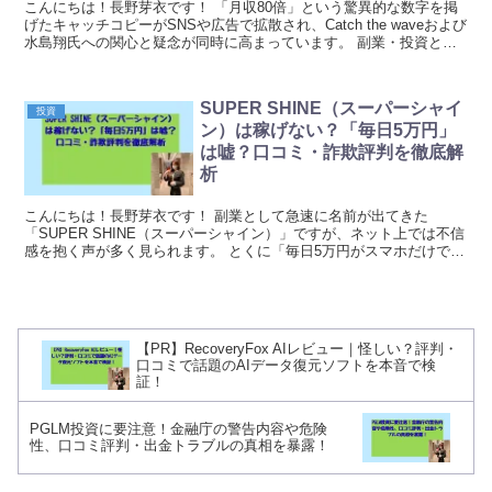
こんにちは！長野芽衣です！ 「月収80倍」という驚異的な数字を掲
げたキャッチコピーがSNSや広告で拡散され、Catch the waveおよび
水島翔氏への関心と疑念が同時に高まっています。 副業・投資とし
て紹介されているこのサー...
SUPER SHINE（スーパーシャイ
投資
ン）は稼げない？「毎日5万円」
は嘘？口コミ・詐欺評判を徹底解
析
こんにちは！長野芽衣です！ 副業として急速に名前が出てきた
「SUPER SHINE（スーパーシャイン）」ですが、ネット上では不信
感を抱く声が多く見られます。 とくに「毎日5万円がスマホだけで狙
える」といった刺激の強い表現が、逆にユーザー...
【PR】RecoveryFox AIレビュー｜怪しい？評判・
口コミで話題のAIデータ復元ソフトを本音で検
証！
PGLM投資に要注意！金融庁の警告内容や危険
性、口コミ評判・出金トラブルの真相を暴露！