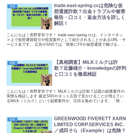
trade.east-spring.ccは危険な仮
投資
想通貨詐欺？出金トラブルや被害
報告・口コミ・返金方法を詳しく
解説！
こんにちは！長野芽衣です！ trade.east-spring.ccは、インターネッ
ト上で仮想通貨取引や投資案件として紹介されることがあるURL・サ
ービス名です。 広告やSNSでは「簡単にFXや仮想通貨で稼げる」
「初心者でも安心」「短期...
【真相調査】MiLKミルクは詐
副業
欺？近藤雄介・knowledgeの評判
と口コミを徹底検証
こんにちは！長野芽衣です！ MiLKミルクは詐欺？話題の副業案件の
実態を検証します 最近SNSやネット広告で見かけることが増えてい
るMiLK（ミルク）という副業案件が、注目を集めています。「簡単
に稼げる」「初心者向け」といった謳い文句で...
GREENWOOD FIVERETT XARN
投資
LIMITED CORP.SERVICES INC.
／成田そら（Example）は危険？