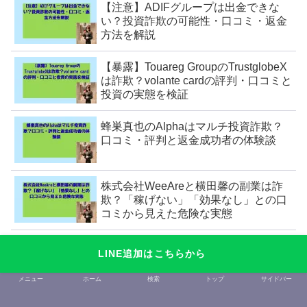
【注意】ADIFグループは出金できな
い？投資詐欺の可能性・口コミ・返金
方法を解説
【暴露】Touareg GroupのTrustglobeX
は詐欺？volante cardの評判・口コミと
投資の実態を検証
蜂巣真也のAlphaはマルチ投資詐欺？
口コミ・評判と返金成功者の体験談
株式会社WeeAreと横田馨の副業は詐
欺？「稼げない」「効果なし」との口
コミから見えた危険な実態
【注意】LEDマイニングは詐欺？ラオ
LINE追加はこちらから
ス銀行案件の実態と口コミ・危険性
メニュー
ホーム
検索
トップ
サイドバー