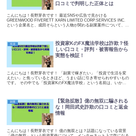
口コミで判明した正体とは
こんにちは！長野芽衣です！ 最近SNSや広告で見かける
GREENWOOD FIVERETT XARN LIMITED CORP.SERVICES INC.
という企業名と、成田そらという人物が関わる副業案件について、多
くの方から不安の声が寄...
投資家KのFX魔法学校は詐欺？怪
投資
しい口コミ・評判・被害報告から
実態を検証！
こんにちは！長野芽衣です！ 「副業で稼ぎたい」「投資で生活を変
えたい」と焦っているときほど、うまい話に引き寄せられやすいもの
です。 その中でも「投資家KのFX魔法学校」という名前は、いかに
も“初心者でも魔法のように勝てる”雰囲気を漂わせ...
【緊急拡散】億の無双に騙される
副業
な！岡田武史詐欺の口コミと返金
情報
こんにちは！長野芽衣です！ 億の無双とは？話題になっている背景
「億の無双」という投資案件について、インターネット上で気になる