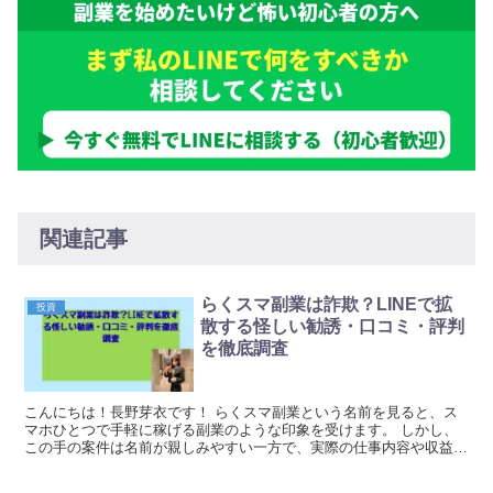
関連記事
らくスマ副業は詐欺？LINEで拡
投資
散する怪しい勧誘・口コミ・評判
を徹底調査
こんにちは！長野芽衣です！ らくスマ副業という名前を見ると、ス
マホひとつで手軽に稼げる副業のような印象を受けます。 しかし、
この手の案件は名前が親しみやすい一方で、実際の仕事内容や収益の
仕組みが曖昧なまま案内されることも多く、慎重に見た...