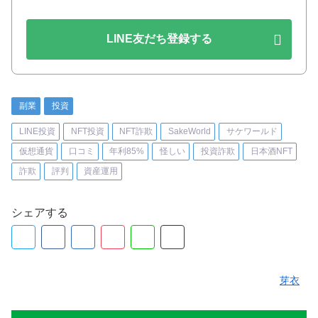
LINE友だち登録する
副業
投資
LINE投資
NFT投資
NFT詐欺
SakeWorld
サケワールド
仮想通貨
口コミ
年利85%
怪しい
投資詐欺
日本酒NFT
詐欺
評判
資産運用
シェアする
芽衣