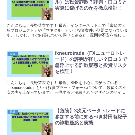
ル）は投資詐欺？評判・口コミと
実際に稼げるのかを徹底検証！
こんにちは！長野芽衣です！ 最近、インターネット上で「富崎の宝
船プロジェクト」や「マネクル」という投資案件が話題になっていま
す。 しかし、その内容について調べてみると、疑問や不安を感じざ
るを得ない点が数多く見つかりました。 今回は、こ...
fxneurotrade（FXニューロトレ
投資
ード）の評判が怪しい？口コミで
急浮上する詐欺疑惑と投資リスク
を検証！
こんにちは！長野芽衣です！ 最近、SNSを中心に広がっている
「fxneurotrade」という投資プラットフォームについて、数多くの不
安の声が上がっています。 一見すると洗練されたデザインのサイト
で、AIを活用した自動取引システムを謳っ...
【危険】3次元ベータトレードに
投資
参加する前に知るべき持田有紀子
の詐欺疑惑と実態