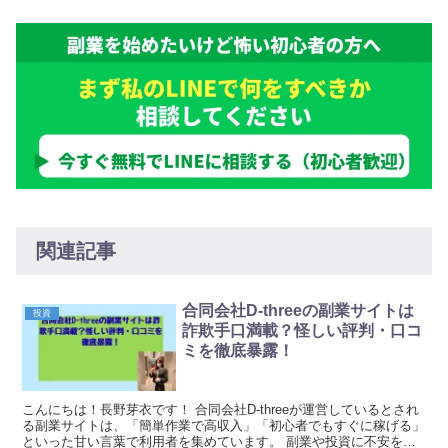
関連記事
​合同会社D-threeの副業サイトは
投資
詐欺手口満載？怪しい評判・口コ
ミを徹底暴露！
こんにちは！長野芽衣です！ 合同会社D-threeが運営しているとされ
る副業サイトは、「簡単作業で高収入」「初心者でもすぐに稼げる」
といった甘い言葉で利用者を集めています。 副業や投資に不安を感