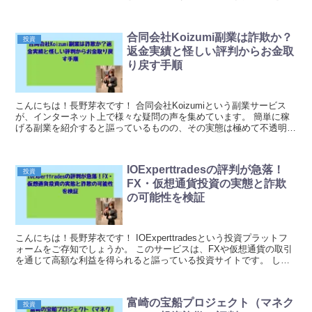
じながらも収入を増やしたい人にとって、こう...
合同会社Koizumi副業は詐欺か？
投資
返金実績と怪しい評判からお金取
り戻す手順
こんにちは！長野芽衣です！ 合同会社Koizumiという副業サービス
が、インターネット上で様々な疑問の声を集めています。 簡単に稼
げる副業を紹介すると謳っているものの、その実態は極めて不透明で
す。 副業を探している方々をターゲットに、...
IOExperttradesの評判が急落！
投資
FX・仮想通貨投資の実態と詐欺
の可能性を検証
こんにちは！長野芽衣です！ IOExperttradesという投資プラットフ
ォームをご存知でしょうか。 このサービスは、FXや仮想通貨の取引
を通じて高額な利益を得られると謳っている投資サイトです。 しか
し近年、このプラットフォームに対...
富崎の宝船プロジェクト（マネク
投資