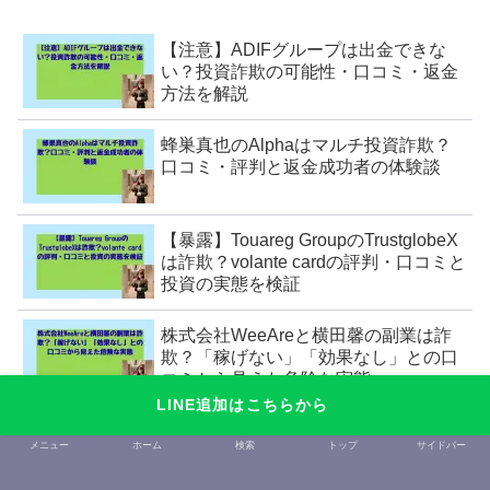
【注意】ADIFグループは出金できな
い？投資詐欺の可能性・口コミ・返金
方法を解説
蜂巣真也のAlphaはマルチ投資詐欺？
口コミ・評判と返金成功者の体験談
【暴露】Touareg GroupのTrustglobeX
は詐欺？volante cardの評判・口コミと
投資の実態を検証
株式会社WeeAreと横田馨の副業は詐
欺？「稼げない」「効果なし」との口
コミから見えた危険な実態
LINE追加はこちらから
オリーライフ(P90)は危険？怪しいビジ
メニュー
ホーム
検索
トップ
サイドバー
ネス勧誘と評判・口コミから詐欺疑惑
を検証！