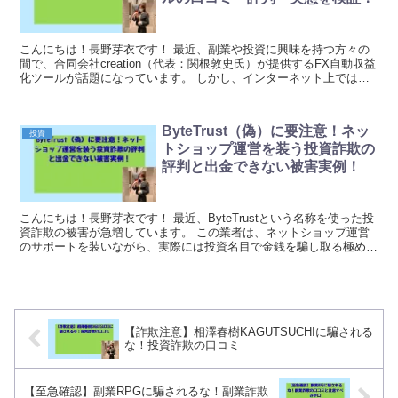
こんにちは！長野芽衣です！ 最近、副業や投資に興味を持つ方々の
間で、合同会社creation（代表：関根敦史氏）が提供するFX自動収益
化ツールが話題になっています。 しかし、インターネット上では
「本当に稼げるのか」「詐欺ではないのか」と...
ByteTrust（偽）に要注意！ネッ
投資
トショップ運営を装う投資詐欺の
評判と出金できない被害実例！
こんにちは！長野芽衣です！ 最近、ByteTrustという名称を使った投
資詐欺の被害が急増しています。 この業者は、ネットショップ運営
のサポートを装いながら、実際には投資名目で金銭を騙し取る極めて
悪質な手口を使っているのです。 被害者...
【詐欺注意】相澤春樹KAGUTSUCHIに騙される
な！投資詐欺の口コミ
【至急確認】副業RPGに騙されるな！副業詐欺