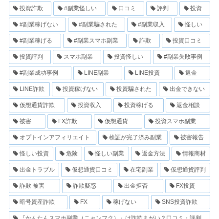
投資詐欺
#副業怪しい
口コミ
評判
投資
#副業稼げない
#副業騙された
#副業収入
怪しい
#副業稼げる
#副業スマホ副業
詐欺
投資口コミ
投資評判
スマホ副業
投資怪しい
#副業失敗事例
#副業成功事例
LINE副業
LINE投資
返金
LINE詐欺
投資稼げない
投資騙された
出金できない
仮想通貨詐欺
投資収入
投資稼げる
返金相談
被害
FX詐欺
仮想通貨
投資スマホ副業
オプトインアフィリエイト
検証が完了済み副業
被害報告
怪しい投資
危険
怪しい副業
返金方法
情報商材
出金トラブル
仮想通貨口コミ
在宅副業
仮想通貨評判
詐欺 被害
詐欺疑惑
出金拒否
FX投資
暗号資産詐欺
FX
稼げない
SNS投資詐欺
『かんたんスマホ副業（ニャンフク）』は詐欺まがい？口コミ・評判