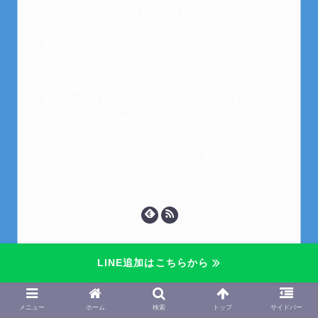
元金欠保育士の副業まとめを運営しております。芽
衣です。
趣味は女子会と映画鑑賞です。
以前は保育士でした。
全くの素人から副業を始めた私でも、現在は副業1
本での生活で好きなことに時間を使っています！
このサイトでは副業に関する情報をお伝えしていき
ます！
LINEにて質問にお答えできるので、お気軽にご連絡
ください。
↓こちらからメッセージどうぞ↓
LINE追加はこちらから
メニュー
ホーム
検索
トップ
サイドバー