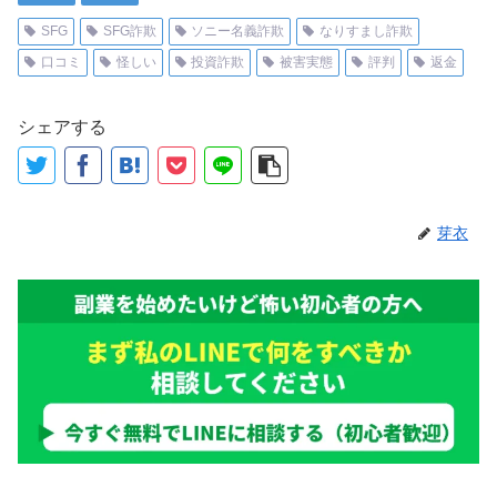
SFG
SFG詐欺
ソニー名義詐欺
なりすまし詐欺
口コミ
怪しい
投資詐欺
被害実態
評判
返金
シェアする
芽衣