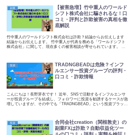
【被害急増】竹中重人のワールド
副業
シフト株式会社に騙されるな！口
コミ・評判と詐欺被害の真相を徹
底解説
竹中重人のワールドシフト株式会社は詐欺？結論からお伝えします
結論からお伝えします。 竹中重人が代表を務める「ワールドシフト
株式会社」に関して、現在多くの被害相談が寄せられています。 副
業や投資の勧誘を入口に、高額な費用を請求されたり...
TRADNGBEADは危険？インフ
投資
ルエンサー投資グループの評判・
口コミ・詐欺情報
こんにちは！長野芽衣です！ 近年、SNSで活動するインフルエンサ
ーが投資グループを結成し、フォロワーに投資を勧誘するケースが急
増していますが、その中でも「TRADNGBEAD」という投資プラット
フォームは特に注意が必要です。 このグルー...
合同会社creation（関根敦史）の
投資
副業FXは詐欺？自動収益化ツー
ルの口コミ・評判・実態を検証！