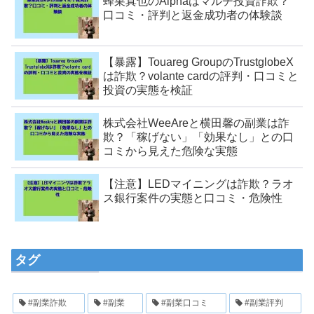
蜂巣真也のAlphaはマルチ投資詐欺？
口コミ・評判と返金成功者の体験談
【暴露】Touareg GroupのTrustglobeX
は詐欺？volante cardの評判・口コミと
投資の実態を検証
株式会社WeeAreと横田馨の副業は詐
欺？「稼げない」「効果なし」との口
コミから見えた危険な実態
【注意】LEDマイニングは詐欺？ラオ
ス銀行案件の実態と口コミ・危険性
タグ
#副業詐欺
#副業
#副業口コミ
#副業評判