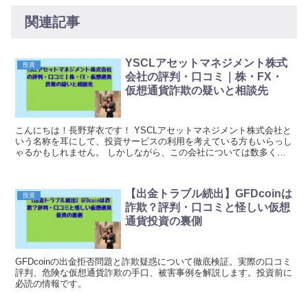
関連記事
YSCLアセットマネジメント株式
投資
会社の評判・口コミ｜株・FX・
仮想通貨詐欺の疑いと相談先
こんにちは！長野芽衣です！ YSCLアセットマネジメント株式会社と
いう名称を耳にして、投資サービスの利用を考えている方もいらっし
ゃるかもしれません。 しかしながら、この会社については数多くの
疑問点が浮上しており、慎重な判断が求められる状...
【出金トラブル続出】GFDcoinは
投資
詐欺？評判・口コミと怪しい仮想
通貨投資の裏側
GFDcoinの出金拒否問題と詐欺疑惑について徹底検証。実際の口コミ
評判、危険な仮想通貨詐欺の手口、被害事例を解説します。投資前に
必読の情報です。