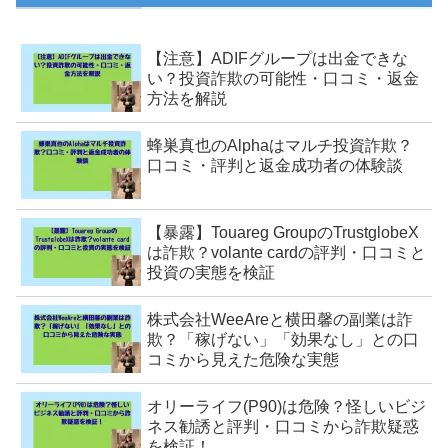
【注意】ADIFグループは出金できな
い？投資詐欺の可能性・口コミ・返金
方法を解説
蜂巣真也のAlphaはマルチ投資詐欺？
口コミ・評判と返金成功者の体験談
【暴露】Touareg GroupのTrustglobeX
は詐欺？volante cardの評判・口コミと
投資の実態を検証
株式会社WeeAreと横田馨の副業は詐
欺？「稼げない」「効果なし」との口
コミから見えた危険な実態
オリーライフ(P90)は危険？怪しいビジ
ネス勧誘と評判・口コミから詐欺疑惑
を検証！