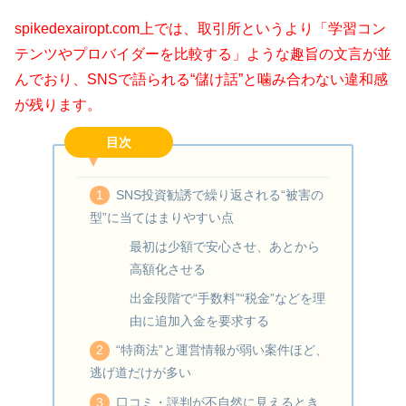
spikedexairopt.com上では、取引所というより「学習コン
テンツやプロバイダーを比較する」ような趣旨の文言が並
んでおり、SNSで語られる“儲け話”と噛み合わない違和感
が残ります。
目次
SNS投資勧誘で繰り返される“被害の
型”に当てはまりやすい点
最初は少額で安心させ、あとから
高額化させる
出金段階で“手数料”“税金”などを理
由に追加入金を要求する
“特商法”と運営情報が弱い案件ほど、
逃げ道だけが多い
口コミ・評判が不自然に見えるとき