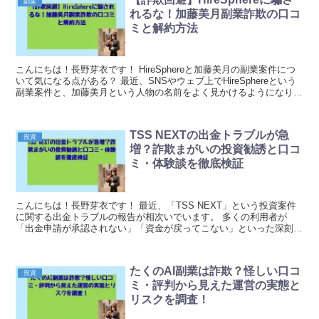
副業
れるな！加藤美月副業詐欺の口コ
ミと解約方法
こんにちは！長野芽衣です！ HireSphereと加藤美月の副業案件につ
いて気になる点がある？ 最近、SNSやウェブ上でHireSphereという
副業案件と、加藤美月という人物の名前をよく見かけるようになりま
した。「簡単に稼げる」「スマ...
TSS NEXTの出金トラブルが急
投資
増？詐欺まがいの投資勧誘と口コ
ミ・体験談を徹底検証
こんにちは！長野芽衣です！ 最近、「TSS NEXT」という投資案件
に関する出金トラブルの報告が相次いでいます。 多くの利用者が
「出金申請が承認されない」「資金が戻ってこない」といった深刻な
被害を訴えており、投資詐欺ではないかという声が...
たくのAI副業は詐欺？怪しい口コ
投資
ミ・評判から見えた運営の実態と
リスクを調査！