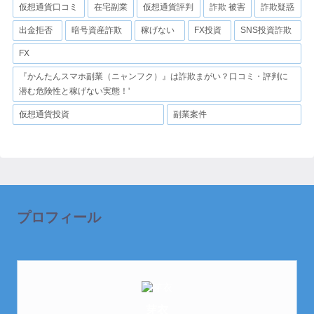
仮想通貨口コミ
在宅副業
仮想通貨評判
詐欺 被害
詐欺疑惑
出金拒否
暗号資産詐欺
稼げない
FX投資
SNS投資詐欺
FX
『かんたんスマホ副業（ニャンフク）』は詐欺まがい？口コミ・評判に
潜む危険性と稼げない実態！'
仮想通貨投資
副業案件
プロフィール
芽衣