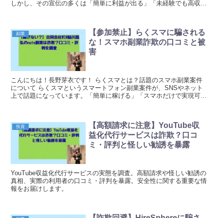
しかし、その宣伝の多くは「簡単に利益が出る」「未経験でも高収
入」といった、あまりに都合の良い表現が並び、慎重...
【参加禁止】らくスマに騙される
副業
な！スマホ副業詐欺の口コミと被
害
こんにちは！長野芽衣です！ らくスマとは？話題のスマホ副業案件
について らくスマというスマートフォン副業案件が、SNSやネット
上で話題になっています。「簡単に稼げる」「スマホだけで実現可
能」といった謳い文句で宣伝されているこちらの案件で...
【高額請求に注意】YouTube収
投資
益化代行サービスは詐欺？口コ
ミ・評判と怪しい勧誘を暴露
YouTube収益化代行サービスの実態を調査。高額請求や怪しい勧誘の
真相、実際の利用者の口コミ・評判を暴露。安全性に関する重要な情
報をお届けします。
【詐欺回避】HireSphereに騙さ