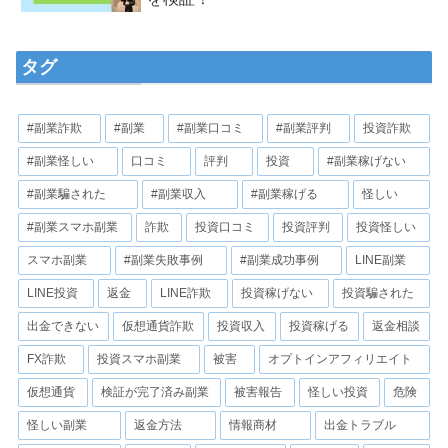
タグ
#副業詐欺
#副業
#副業口コミ
#副業評判
投資詐欺
#副業怪しい
口コミ
評判
投資
#副業稼げない
#副業騙された
#副業収入
#副業稼げる
怪しい
#副業スマホ副業
詐欺
投資口コミ
投資評判
投資怪しい
スマホ副業
#副業失敗事例
#副業成功事例
LINE副業
LINE投資
返金
LINE詐欺
投資稼げない
投資騙された
出金できない
仮想通貨詐欺
投資収入
投資稼げる
返金相談
FX詐欺
投資スマホ副業
被害
オプトインアフィリエイト
仮想通貨
検証が完了済み副業
被害報告
怪しい投資
危険
怪しい副業
返金方法
情報商材
出金トラブル